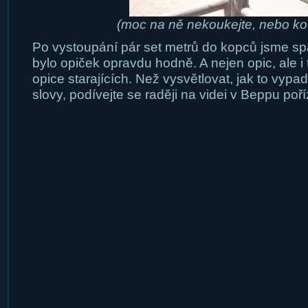
(moc na ně nekoukejte, nebo k
Po vystoupání pár set metrů do kopců jsme spat
bylo opiček opravdu hodně. A nejen opic, ale i tu
opice starajících. Než vysvětlovat, jak to vyp
slovy, podívejte se raději na videi v Beppu poř