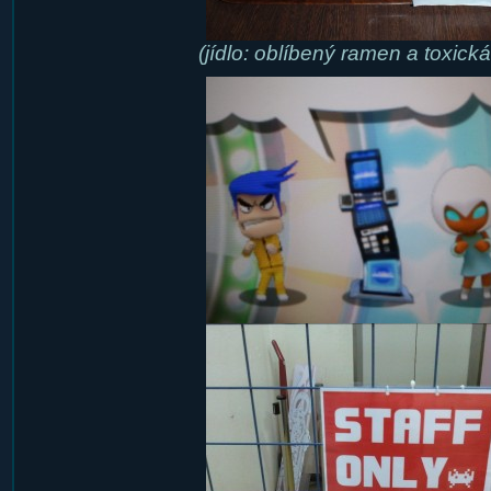
(jídlo: oblíbený ramen a toxická