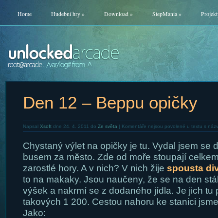
Home
Hudební hry
»
Download
»
StepMania
»
Projekt
Den 12 – Beppu opičky
Napsal
Xsoft
dne 24. 4. 2011 do
Ze světa
|
Komentáře nejsou povolené
u textu s náz
Chystaný výlet na opičky je tu. Vydal jsem se
busem za město. Zde od moře stoupají celkem
zarostlé hory. A v nich? V nich žije
spousta di
to na makaky. Jsou naučeny, že se na den stá
výšek a nakrmí se z dodaného jídla. Je jich tu
takových 1 200. Cestou nahoru ke stanici jsme 
Jako: