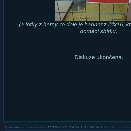
(a fotky z herny, to dole je banner z iidx16, 
domácí sbírku)
Diskuze ukončena.
Trocha historie:
Informační stránky
DDR Portál v1
|
DDR Portál v2
|
DDR Portál v3
na v4 se právě nachá