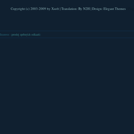
Copyright (c) 2003-2009 by
Xsoft
| Translation:
By N2H
| Design:
Elegant Themes
| Pla
Inzerce
: (
prodej zpětných odkazů
)