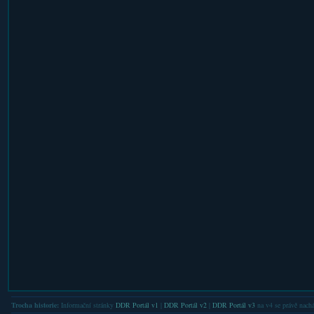
Trocha historie:
Informační stránky
DDR Portál v1
|
DDR Portál v2
|
DDR Portál v3
na v4 se právě nachá