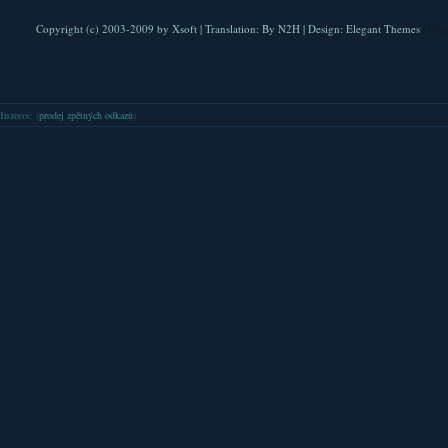
Copyright (c) 2003-2009 by
Xsoft
| Translation:
By N2H
| Design:
Elegant Themes
| Pla
Inzerce
: (
prodej zpětných odkazů
)