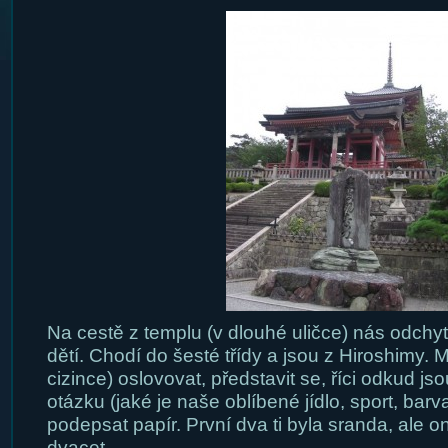
Na cestě z templu (v dlouhé uličce) nás odchy
dětí. Chodí do šesté třídy a jsou z Hiroshimy. M
cizince) oslovovat, představit se, říci odkud jso
otázku (jaké je naše oblíbené jídlo, sport, barva
podepsat papír. První dva ti byla sranda, ale o
dvacet.