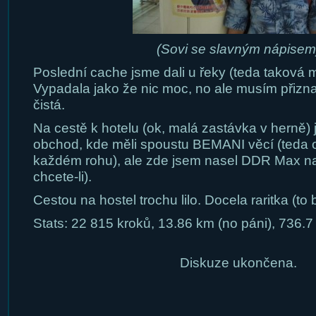
(Sovi se slavným nápisem
Poslední cache jsme dali u řeky (teda taková m
Vypadala jako že nic moc, no ale musím přizna
čistá.
Na cestě k hotelu (ok, malá zastávka v herně) 
obchod, kde měli spoustu BEMANI věcí (teda o
každém rohu), ale zde jsem nasel DDR Max na
chcete-li).
Cestou na hostel trochu lilo. Docela raritka (to b
Stats: 22 815 kroků, 13.86 km (no páni), 736.7
Diskuze ukončena.