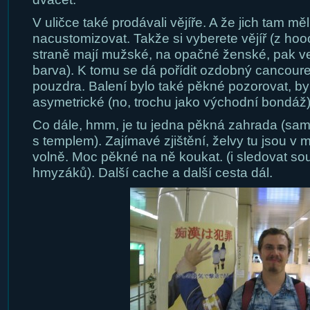
V uličce také prodávali vějíře. A že jich tam měli
nacustomizovat. Takže si vyberete vějíř (z ho
straně mají mužské, na opačné ženské, pak vel
barva). K tomu se dá pořídit ozdobný cancourek
pouzdra. Balení bylo také pěkné pozorovat, by
asymetrické (no, trochu jako východní bondáž)
Co dále, hmm, je tu jedna pěkná zahrada (sam
s templem). Zajímavé zjištění, želvy tu jsou v 
volně. Moc pěkné na ně koukat. (i sledovat so
hmyzáků). Další cache a další cesta dál.