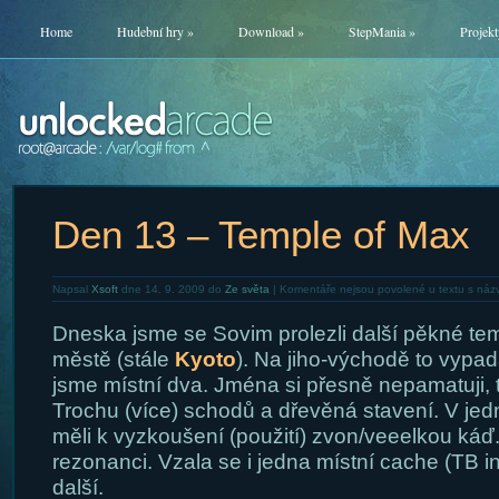
Home
Hudební hry
»
Download
»
StepMania
»
Projekt
Den 13 – Temple of Max
Napsal
Xsoft
dne 14. 9. 2009 do
Ze světa
|
Komentáře nejsou povolené
u textu s náz
Dneska jsme se Sovim prolezli další pěkné te
městě (stále
Kyoto
). Na jiho-východě to vypad
jsme místní dva. Jména si přesně nepamatuji, t
Trochu (více) schodů a dřevěná stavení. V je
měli k vyzkoušení (použití) zvon/veeelkou káď
rezonanci. Vzala se i jedna místní cache (TB in
další.