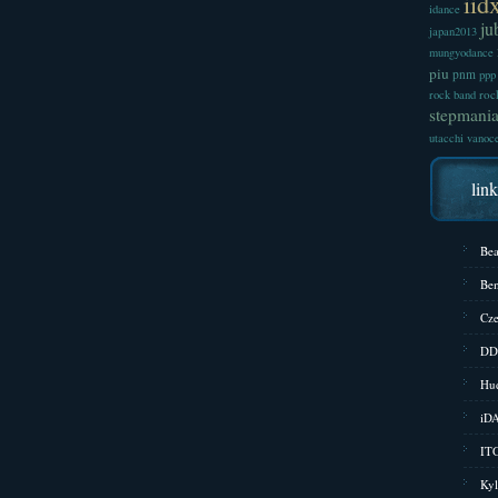
iid
idance
ju
japan2013
mungyodance
piu
pnm
ppp
roc
rock band
stepmani
utacchi
vanoc
lin
Bea
Bem
Cze
DD
Hud
iD
ITG
Kyl