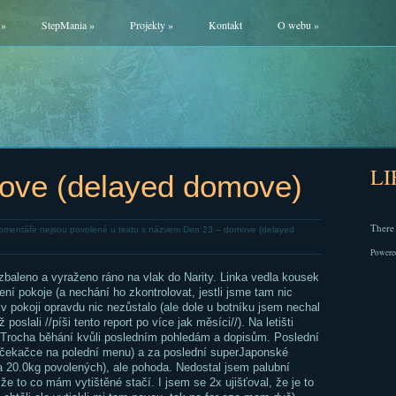
»
StepMania
»
Projekty
»
Kontakt
O webu
»
L
ove (delayed domove)
There 
omentáře nejsou povolené
u textu s názvem Den 23 – domove (delayed
Powere
zbaleno a vyraženo ráno na vlak do Narity. Linka vedla kousek
ní pokoje (a nechání ho zkontrolovat, jestli jsme tam nic
e v pokoji opravdu nic nezůstalo (ale dole u botníku jsem nechal
oslali //píši tento report po více jak měsíci//). Na letišti
. Trocha běhání kvůli posledním pohledám a dopisům. Poslední
čekačce na polední menu) a za poslední superJaponské
 20.0kg povolených), ale pohoda. Nedostal jsem palubní
 že to co mám vytištěné stačí. I jsem se 2x ujišťoval, že je to