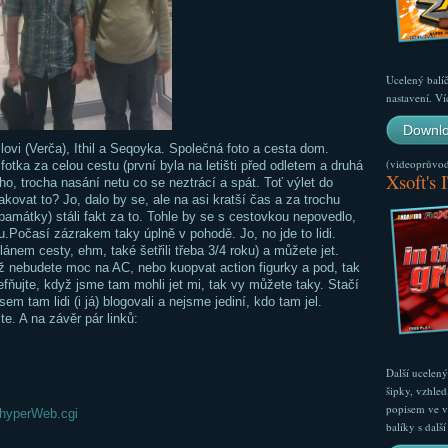
Ucelený balí
nastavení. Ví
Downlo
lovi (Verča), Ithil a Seqoyka. Společná foto a cesta dom.
(videoprůvodc
 fotka za celou cestu (první byla na letišti před odletem a druhá
Xsoft's 
o, trocha nasání netu co se neztrácí a spát. Toť výlet do
ovat to? Jo, dalo by se, ale na asi kratší čas a za trochu
ty památky) stáli fakt za to. Tohle by se s cestovkou nepovedlo,
.Počasí zázrakem taky úplně v pohodě. Jo, no jde to lidi.
ánem cesty, ehm, také šetřili třeba 3/4 roku) a můžete jet.
yž nebudete moc na AC, nebo kuopvat action figurky a pod, tak
efňujte, když jsme tam mohli jet mi, tak vy můžete taky. Stačí
m tam lidi (i já) blogovali a nejsme jediní, kdo tam jel.
te. A na závěr pár linků:
Další ucelen
šipky, vzhled
popisem ve v
h/hyperWeb.cgi
balíky s dal