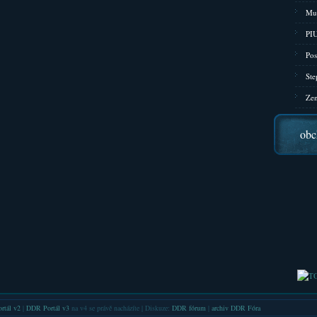
Mu
PIU
Pos
Ste
Zen
obc
rtál v2
|
DDR Portál v3
na v4 se právě nacházíte | Diskuze:
DDR fórum
|
archiv DDR Fóra