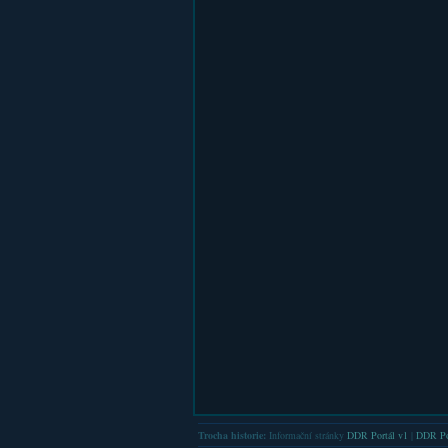
Trocha historie:
Informační stránky
DDR Portál v1
|
DDR Po