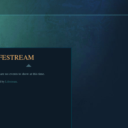
IFESTREAM
are no events to show at this time.
d by
Lifestream
.