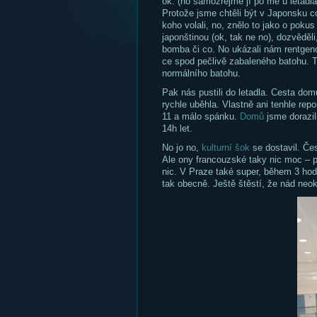
ok. (no samozřejmé jí po mě u letadla
Protože jsme chtěli být v Japonsku co 
koho volali, no, znělo to jako o poku
japonštinou (ok, tak ne no), dozvěděl
bomba či co. No ukázali nám rentgeno
ce spod pečlivě zabaleného batohu. Ta
normálního batohu.
Pak nás pustili do letadla. Cesta dom
rychle uběhla. Vlastně ani tenhle repo
11 a málo spánku.
Domů
jsme dorazil
14h let.
No jo no,
kulturní šok
se dostavil. Čes
Ale ony francouzské taky nic moc – př
nic. V Praze také super, během 3 hod
tak obecně. Ještě štěstí, že nád neok