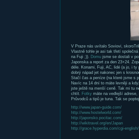
V Praze nás uvítalo Soviovi, skoroTril
Vlastně tohle je asi tak třetí společná
na Fuji ;)).
Domu
jsme se dostali v poh
Japonska a report za den 23+24. Zopak
déle. Konami, Fuji, AC, lidé (a jo, i 
dobrý nápad jet nakonec jen s krosnou
Stačí čas a peníze (na které jsme s pl
Navíc na 14 dní to máte levněji a kd
jste ještě na menší ceně. Tak mi tu n
chtít.
Fotky
máte na vedlejší adrese, se
Průvodců a tipů je tuna. Tak se poptej
http://www.japan-guide.com/
http://www.hostelworld.com/
http://japonsko.pocitac.com/
http://wikitravel.org/en/Japan
http://grace.hyperdia.com/cgi-englis