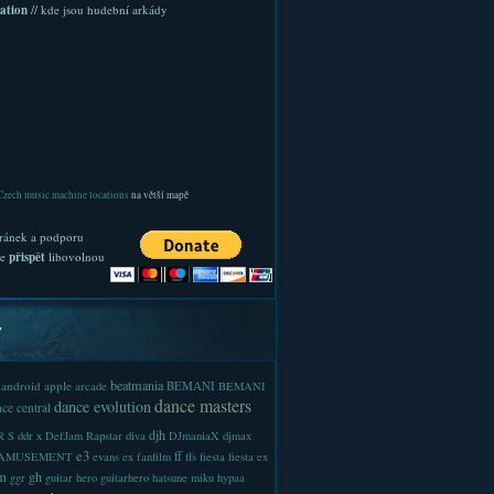
ation
// kde jsou hudební arkády
Czech music machine locations
na větší mapě
ránek a podporu
te
přispět
libovolnou
y
beatmania
android
apple
BEMANI
arcade
BEMANI
dance masters
dance evolution
ce central
djh
 S
ddr x
DefJam Rapstar
diva
DJmaniaX
djmax
e3
ff
-AMUSEMENT
evans
ex
fanfilm
ffs
fiesta
fiesta ex
m
gh
ggr
guitar hero
guitarhero
hatsune miku
hypaa