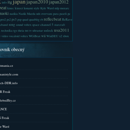
x
japan
japan2010
japan2012
itg
info
beat
kinect
kinec
konami style
Kyle Ward
mlp
mozarc
naoki
naokia
Naoki Maeda
nds
overvans
para
paseli
pc
reflecbeat
ps3
ReRave
pro2
ps2
psp
quad
quad4itg
rb
kband
song
space channel 5
sound voltex
starcraft
a
usa2011
technika
tgs
tnt
unlock
theia
tv
ultrastar
wii
e
video
vocaloid
voltex
WGiBeat
WinDEU
x2
xbox
kovník obecný
tmania.cz
anistyle.com
ch-DDR.info
R Freak
ebniHry.cz
ANCE
 Freak
e Ward