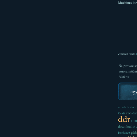
Machines loc
Zobrazit místo
Na provoz st
autora může
částkou:
tag
akce
ac
advik
con
dan
Craft
ddr
DDR
download
e
gfd
fundance