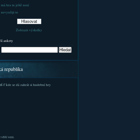
 má hra tu ještě není
 nevyužiji to
Zobrazit výsledky
rší ankety
ká republika
cí
// kde se dá zahrát si hudební hry
 větší verzi.