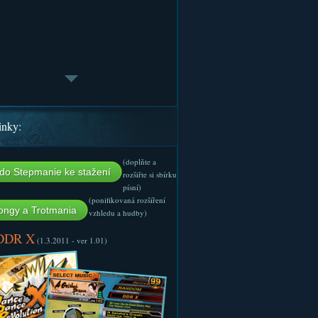
inky:
(doplňte a
do Stepmanie ke stažení
rozšiřte si sbírku
písní)
(ponifikovaná rozšíření
ngy a Trotmania
vzhledu a hudby)
 DDR X
(1.3.2011 - ver 1.01)