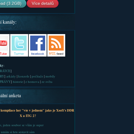
ad (3.2GB)
Více detailů
í kanály:
iky
:
RÁTCE
]
RY
]
arkády
|
konzole
|
počítače
|
mobily
PRÁVY
]
historie
|
z homova
|
ze světa
ální anketa
 kompilace her "vše v jednom" jako je Xsoft's DDR
X a ITG 2?
, jeden soubor se vším je super
 umím si hru sestavit sám