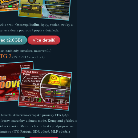
ček s hrou. Obsahuje
hudbu
, šipky, vzhled, zvuky a
ce ve videu a podrobný popis v detailech.
ad (2.6GB)
Více detailů
e, nadhledy, instalace, nastavení,..)
ITG 2
(29.7.2013 - ver 1.27)
ý balíček. Americko-evropské písničky
ITG1,2,3
,
, kurzy, maratóny a fitness mode. Kompletní přehled s
ideu i článku. Možno lehce dohrát i předpřipravené
ší hudbou (ITG Rebirth, DDR výbeř, MLP výběr..)