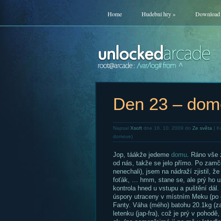
Home
Hudební hry
»
Download
Den 23 – dom
Napsal
Xsoft
dne 16. 10. 2009 do
Ze světa
|
K
domove)
Jop, táákže jedeme
domu
. Ráno vše 
od nás, takže se jelo přímo. Po zamče
nenechali), jsem na nádraží zjistil, ž
foťák, … hmm, stane se, ale prý ho už p
kontrola hned u vstupu a puštění dál
úspory utraceny v místním Meku (po 
Fanty. Váha (mého) batohu 20.1kg (za
letenku (jap-fra), což je prý v pohodě,