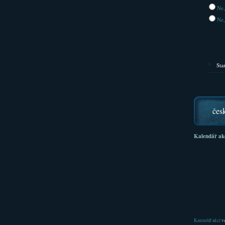
Ne,
Ne,
Sta
čes
Kalendář ak
Kalendář akcí
ve