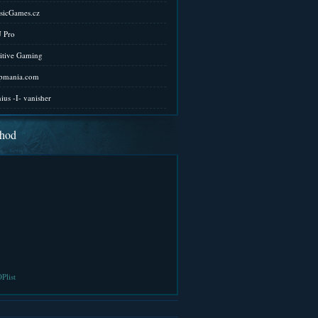
sicGames.cz
 Pro
itive Gaming
pmania.com
ius -I- vanisher
hod