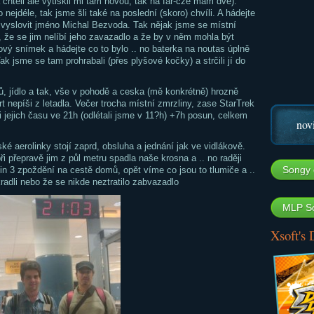
 chtěli ale vytiskli mi tam novou, tak na far-cze mam dvě).
nejdéle, tak jsme šli také na poslední (skoro) chvíli. A hádejte
s vyslovit jméno Michal Bezvoda. Tak nějak jsme se místní
i, že se jim nelíbí jeho zavazadlo a že by v něm mohla být
vý snímek a hádejte co to bylo .. no baterka na noutas úplně
k jsme se tam prohrabali (přes plyšové kočky) a strčili jí do
ů, jídlo a tak, vše v pohodě a ceska (mě konkrétně) hrozně
rt nepíši z letadla. Večer trocha místní zmrzliny, zase StarTrek
i jejich času ve 21h (odlétali jsme v 11?h) +7h posun, celkem
nov
ké aerolinky stojí zaprd, obsluha a jednání jak ve vidlákově.
i přepravě jim z půl metru spadla naše krosna a .. no raději
Songy 
in 3 zpoždění na cestě domů, opět víme co jsou to tlumiče a ..
radli nebo že se nikde neztratilo zabvazadlo
MLP So
Xsoft's