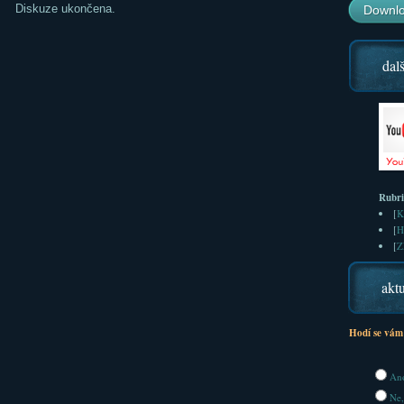
Diskuze ukončena.
Downlo
dalš
Rubr
[
K
[
H
[
Z
aktu
Hodí se vám
Ano
Ne,