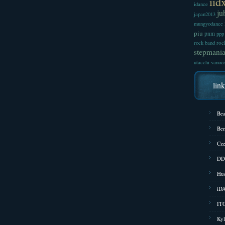
iid
idance
ju
japan2013
mungyodance
piu
pnm
ppp
roc
rock band
stepmani
utacchi
vanoc
lin
Bea
Bem
Cze
DD
Hud
iD
ITG
Kyl