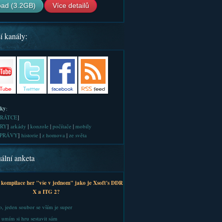
ad (3.2GB)
Více detailů
í kanály:
iky
:
RÁTCE
]
RY
]
arkády
|
konzole
|
počítače
|
mobily
PRÁVY
]
historie
|
z homova
|
ze světa
ální anketa
 kompilace her "vše v jednom" jako je Xsoft's DDR
X a ITG 2?
, jeden soubor se vším je super
 umím si hru sestavit sám