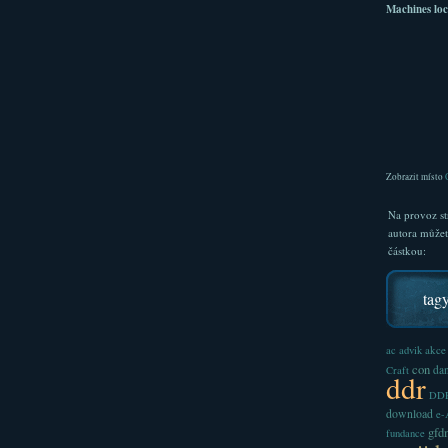
Machines loc
Zobrazit místo
Na provoz st
autora může
částkou:
tag
akce
ac
advik
con
dan
Craft
ddr
DDR
download
e
gfd
fundance