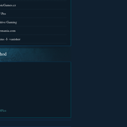
sicGames.cz
 Pro
itive Gaming
pmania.com
ius -I- vanisher
hod