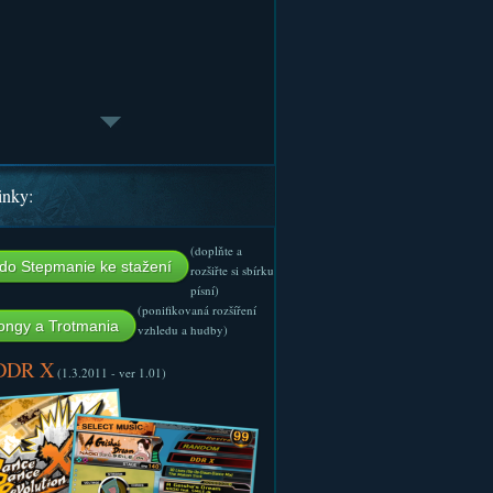
inky:
(doplňte a
do Stepmanie ke stažení
rozšiřte si sbírku
písní)
(ponifikovaná rozšíření
ngy a Trotmania
vzhledu a hudby)
 DDR X
(1.3.2011 - ver 1.01)