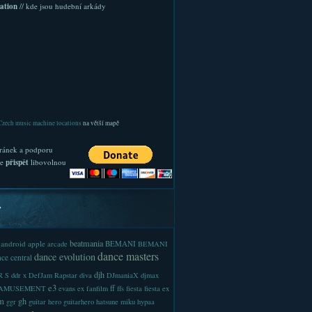
ation
// kde jsou hudební arkády
Czech music machine locations
na větší mapě
ránek a podporu
te
přispět
libovolnou
y
beatmania
android
apple
BEMANI
arcade
BEMANI
dance masters
dance evolution
ce central
djh
 S
ddr x
DefJam Rapstar
diva
DJmaniaX
djmax
e3
ff
-AMUSEMENT
evans
ex
fanfilm
ffs
fiesta
fiesta ex
m
gh
ggr
guitar hero
guitarhero
hatsune miku
hypaa