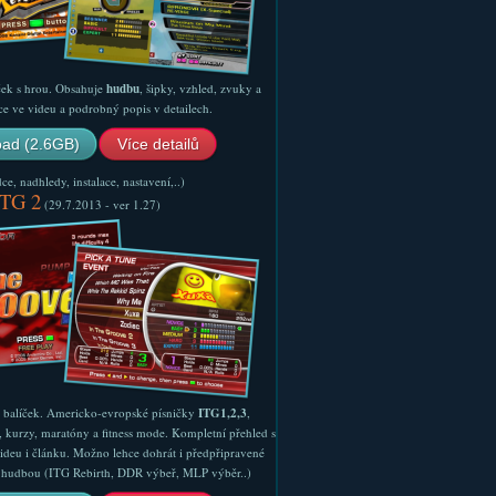
ček s hrou. Obsahuje
hudbu
, šipky, vzhled, zvuky a
ce ve videu a podrobný popis v detailech.
ad (2.6GB)
Více detailů
e, nadhledy, instalace, nastavení,..)
ITG 2
(29.7.2013 - ver 1.27)
ý balíček. Americko-evropské písničky
ITG1,2,3
,
, kurzy, maratóny a fitness mode. Kompletní přehled s
ideu i článku. Možno lehce dohrát i předpřipravené
ší hudbou (ITG Rebirth, DDR výbeř, MLP výběr..)