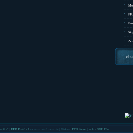
Mu
PIU
Pos
Ste
Zen
obc
rtál v2
|
DDR Portál v3
na v4 se právě nacházíte | Diskuze:
DDR fórum
|
archiv DDR Fóra