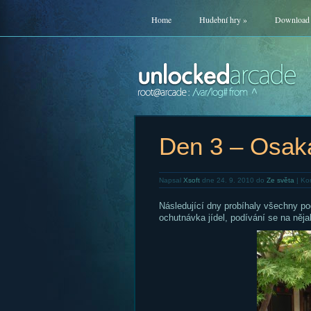
Home
Hudební hry
»
Download
Den 3 – Osak
Napsal
Xsoft
dne 24. 9. 2010 do
Ze světa
|
Ko
Následující dny probíhaly všechny po
ochutnávka jídel, podívání se na něj