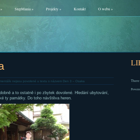
»
StepMania
»
Projekty
»
Kontakt
O webu
»
L
a
There 
mentáře nejsou povolené
u textu s názvem Den 3 – Osaka
Powere
dobně a to ostatně i po zbytek dovolené. Hledání ubytování,
aké ty památky. Do toho návštěva heren.