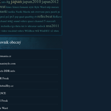
x
japan
japan2010
japan2012
itg
info
beat
kinect
kinec
konami style
Kyle Ward
mlp
mozarc
naoki
naokia
Naoki Maeda
nds
overvans
para
paseli
pc
reflecbeat
ps3
ReRave
pro2
ps2
psp
quad
quad4itg
rb
kband
song
space channel 5
sound voltex
starcraft
a
usa2011
technika
tgs
tnt
unlock
theia
tv
ultrastar
wii
e
video
vocaloid
voltex
WGiBeat
WinDEU
x2
xbox
kovník obecný
tmania.cz
anistyle.com
ch-DDR.info
R Freak
ebniHry.cz
ANCE
 Freak
e Ward