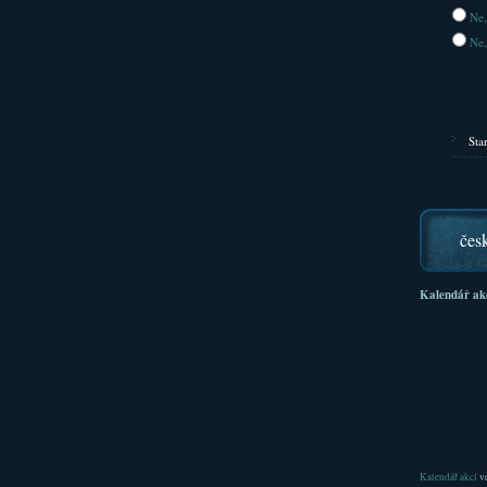
Ne,
Ne,
Sta
čes
Kalendář ak
Kalendář akcí
ve