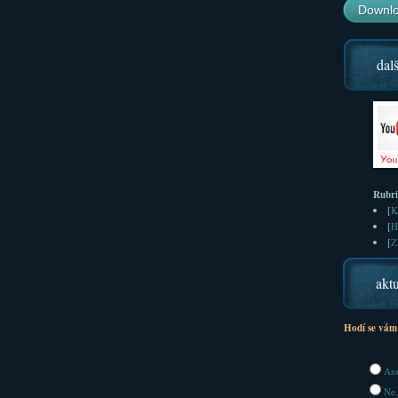
Downlo
dalš
Rubr
[
K
[
H
[
Z
aktu
Hodí se vám
Ano
Ne,