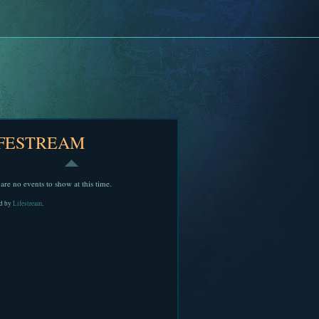
IFESTREAM
are no events to show at this time.
d by
Lifestream
.