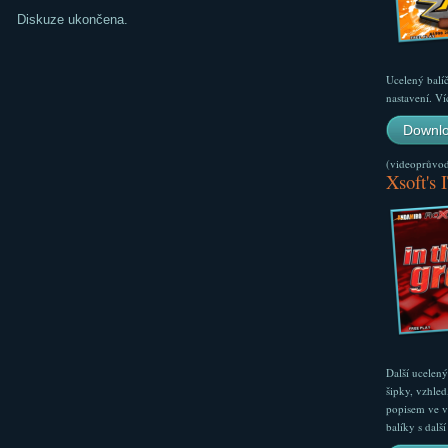
Diskuze ukončena.
Ucelený balí
nastavení. Ví
Downlo
(videoprůvodc
Xsoft's 
Další ucelen
šipky, vzhled
popisem ve v
balíky s dal