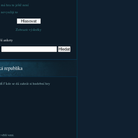
 má hra tu ještě není
 nevyužiji to
Zobrazit výsledky
rší ankety
ká republika
cí
// kde se dá zahrát si hudební hry
 větší verzi.