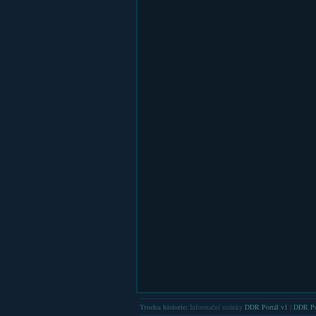
Trocha historie:
Informační stránky
DDR Portál v1
|
DDR Po