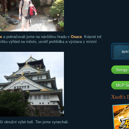
e
a pokračovali jsme na návštěvu hradu v
Osace
. Krásné toť
ršku výhled na město, uvnitř prohlídka a výstava z místní
nov
Songy 
MLP So
Xsoft's
ší okružní výlet lodí. Ten jsme vynechali.