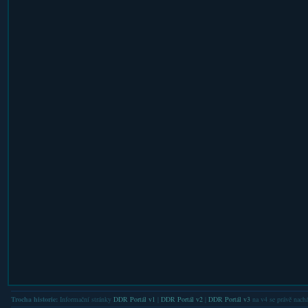
Trocha historie:
Informační stránky
DDR Portál v1
|
DDR Portál v2
|
DDR Portál v3
na v4 se právě nachá