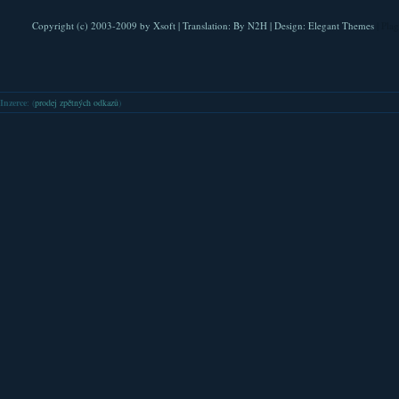
Copyright (c) 2003-2009 by
Xsoft
| Translation:
By N2H
| Design:
Elegant Themes
| Pla
Inzerce
: (
prodej zpětných odkazů
)