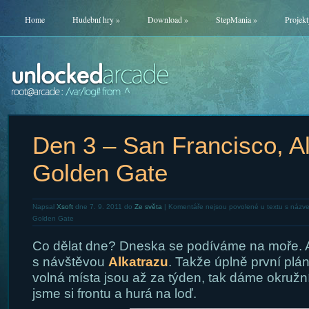
Home
Hudební hry
»
Download
»
StepMania
»
Projekt
Den 3 – San Francisco, Al
Golden Gate
Napsal
Xsoft
dne 7. 9. 2011 do
Ze světa
|
Komentáře nejsou povolené
u textu s názve
Golden Gate
Co dělat dne? Dneska se podíváme na moře.
s návštěvou
Alkatrazu
. Takže úplně první plá
volná místa jsou až za týden, tak dáme okružní 
jsme si frontu a hurá na loď.