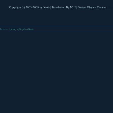
Copyright (c) 2003-2009 by
Xsoft
| Translation:
By N2H
| Design:
Elegant Themes
| Pla
Inzerce
: (
prodej zpětných odkazů
)