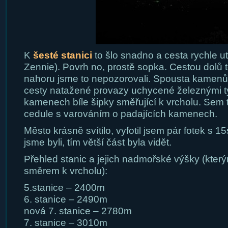
K
šesté stanici
to šlo snadno a cesta rychle ut
Zennie). Povrh no, prostě sopka. Cestou dolů to
nahoru jsme to nepozorovali. Spousta kamenů 
cesty natažené provazy uchycené železnými t
kamenech bíle šipky směřující k vrcholu. Sem
cedule s varováním o padajících kamenech.
Město krásně svítilo, vyfotil jsem pár fotek s 1
jsme byli, tím větší část byla vidět.
Přehled stanic a jejich nadmořské výšky (který
směrem k vrcholu):
5.stanice – 2400m
6. stanice – 2490m
nová 7. stanice – 2780m
7. stanice – 3010m