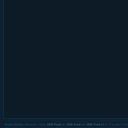
Trocha historie:
Informační stránky
DDR Portál v1
|
DDR Portál v2
|
DDR Portál v3
na v4 se právě nachá