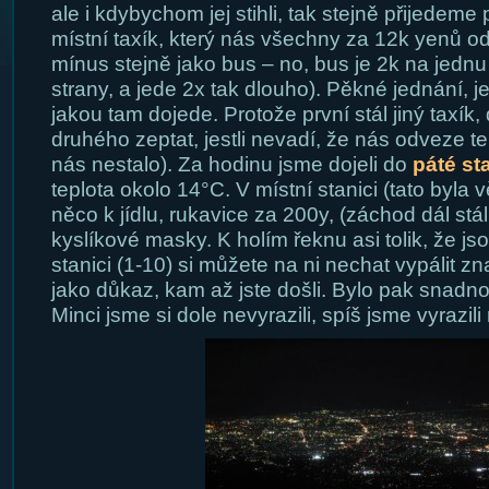
ale i kdybychom jej stihli, tak stejně přijedem
místní taxík, který nás všechny za 12k yenů od
mínus stejně jako bus – no, bus je 2k na jednu
strany, a jede 2x tak dlouho). Pěkné jednání, je
jakou tam dojede. Protože první stál jiný taxík, d
druhého zeptat, jestli nevadí, že nás odveze te
nás nestalo). Za hodinu jsme dojeli do
páté st
teplota okolo 14°C. V místní stanici (tato byla v
něco k jídlu, rukavice za 200y, (záchod dál stál 
kyslíkové masky. K holím řeknu asi tolik, že j
stanici (1-10) si můžete na ni nechat vypálit z
jako důkaz, kam až jste došli. Bylo pak snadno
Minci jsme si dole nevyrazili, spíš jsme vyrazili