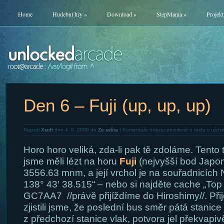
Home
Hudební hry
»
Download
»
StepMania
»
Projekt
Den 6 – Fuji (up, up, up)
Napsal
Xsoft
dne 4. 9. 2009 do
Ze světa
|
Komentáře nejsou povolené
u textu s názve
Horo horo veliká, zda-li pak tě zdoláme. Tento
jsme měli lézt na horu
Fuji
(nejvyšší bod Japon
3556.63 mnm, a její vrchol je na souřadnicích
138° 43′ 38.515“ – nebo si najděte cache „Top 
GC7AA7 //právě přijíždíme do Hiroshimy//. Přij
zjistili jsme, že poslední bus směr pátá stanice 
z předchozí stanice vlak, potvora jel překvapi