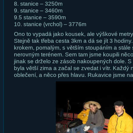
8. stanice – 3250m
9. stanice – 3460m
9.5 stanice – 3590m
10. stanice (vrchol) – 3776m
Ono to vypadá jako kousek, ale výškové metry 
Stejně tak třeba cesta 3km a dá se jít 3 hodiny
krokem, pomalým, s větším stoupáním a stále 
nerovným terénem. Sem tam jsme koupili něco m
jinak se drželo ze zásob nakoupených dole. S 
byla větší zima a začal se zvedat i vítr. Každý 
oblečení, a něco přes hlavu. Rukavice jsme na