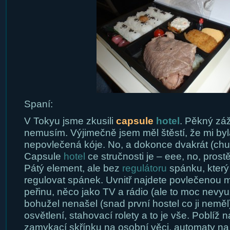
Spaní:
V Tokyu jsme zkusili
capsule
hotel
. Pěkný záž
nemusím. Výjimečně jsem měl štěstí, že mi byl
nepovlečená kóje. No, a dokonce dvakrát (chu
Capsule
hotel
ce stručnosti je – eee, no, prostě
Pátý element, ale bez
regulátoru
spánku, který
regulovat spánek. Uvnitř najdete povlečenou ma
peřinu, něco jako TV a rádio (ale to moc nevyu
bohužel nenašel (snad první hostel co ji neměl
osvětlení, stahovací rolety a to je vše. Poblíž 
zamykací skřínku na osobní věci, automaty na j