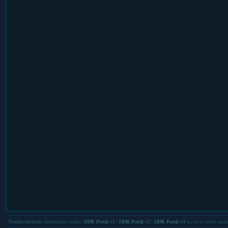
Trocha historie:
Informační stránky
DDR Portál v1
|
DDR Portál v2
|
DDR Portál v3
na v4 se právě nachá