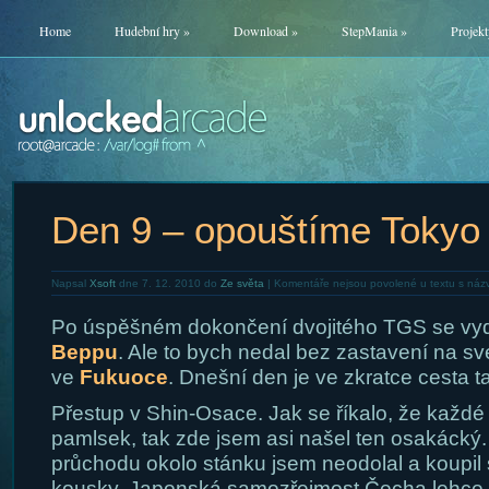
Home
Hudební hry
»
Download
»
StepMania
»
Projekt
Den 9 – opouštíme Tokyo
Napsal
Xsoft
dne 7. 12. 2010 do
Ze světa
|
Komentáře nejsou povolené
u textu s náz
Po úspěšném dokončení dvojitého TGS se v
Beppu
. Ale to bych nedal bez zastavení na sv
ve
Fukuoce
. Dnešní den je ve zkratce cesta t
Přestup v Shin-Osace. Jak se říkalo, že každ
pamlsek, tak zde jsem asi našel ten osakácký
průchodu okolo stánku jsem neodolal a koupil s
kousky. Japonská samozřejmost Čecha lehce 