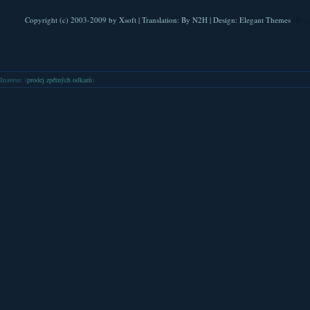
Copyright (c) 2003-2009 by
Xsoft
| Translation:
By N2H
| Design:
Elegant Themes
| Pla
Inzerce
: (
prodej zpětných odkazů
)