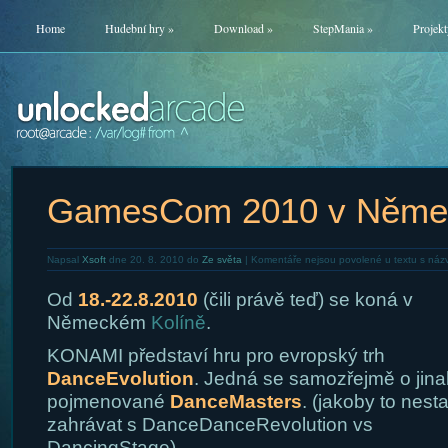
Home
Hudební hry
»
Download
»
StepMania
»
Projekt
GamesCom 2010 v Něme
Napsal
Xsoft
dne 20. 8. 2010 do
Ze světa
|
Komentáře nejsou povolené
u textu s ná
Od
18.-22.8.2010
(čili právě teď) se koná v
Německém
Kolíně
.
KONAMI představí hru pro evropský trh
DanceEvolution
. Jedná se samozřejmě o jina
pojmenované
DanceMasters
. (jakoby to nesta
zahrávat s DanceDanceRevolution vs
DancingStage).