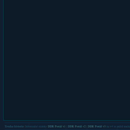
Trocha historie:
Informační stránky
DDR Portál v1
|
DDR Portál v2
|
DDR Portál v3
na v4 se právě nachá