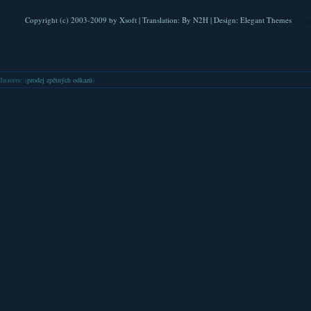
Copyright (c) 2003-2009 by
Xsoft
| Translation:
By N2H
| Design:
Elegant Themes
| Pla
Inzerce
: (
prodej zpětných odkazů
)