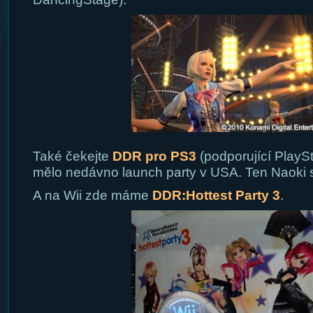
Také čekejte
DDR pro PS3
(podporující PlaySt
mělo nedávno launch party v USA. Ten Naoki s
A na Wii zde máme
DDR:Hottest Party 3
.