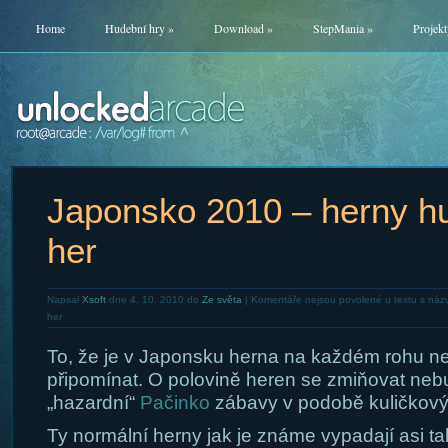
Home
Hudební hry
»
Download
»
StepMania
»
Projekt
Japonsko 2010 – herny h
her
Napsal
Xsoft
dne 4. 10. 2010 do
Ze světa
|
Komentáře nejsou povolené
u textu s ná
her
To, že je v Japonsku herna na každém rohu 
připomínat. O polovině heren se zmiňovat neb
„hazardní“
Pačinko
zábavy v podobě kuličkovýc
Ty normální herny jak je známe vypadají asi ta