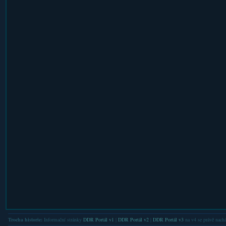
Trocha historie:
Informační stránky
DDR Portál v1
|
DDR Portál v2
|
DDR Portál v3
na v4 se právě nachá