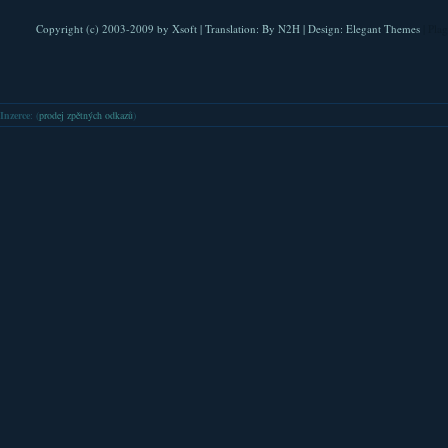
Copyright (c) 2003-2009 by
Xsoft
| Translation:
By N2H
| Design:
Elegant Themes
| Pla
Inzerce
: (
prodej zpětných odkazů
)