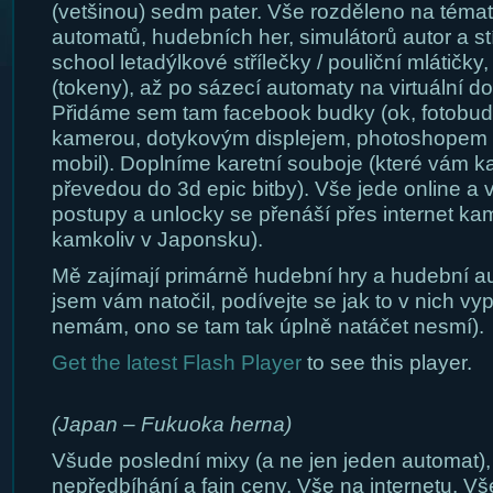
(vetšinou) sedm pater. Vše rozděleno na témat
automatů, hudebních her, simulátorů autor a st
school letadýlkové střílečky / pouliční mlátičky
(tokeny), až po sázecí automaty na virtuální dos
Přidáme sem tam facebook budky (ok, fotobu
kamerou, dotykovým displejem, photoshopem 
mobil). Doplníme karetní souboje (které vám ka
převedou do 3d epic bitby). Vše jede online a 
postupy a unlocky se přenáší přes internet kam
kamkoliv v Japonsku).
Mě zajímají primárně hudební hry a hudební a
jsem vám natočil, podívejte se jak to v nich vy
nemám, ono se tam tak úplně natáčet nesmí).
Get the latest Flash Player
to see this player.
(Japan – Fukuoka herna)
Všude poslední mixy (a ne jen jeden automat),
nepředbíhání a fajn ceny. Vše na internetu. Vš