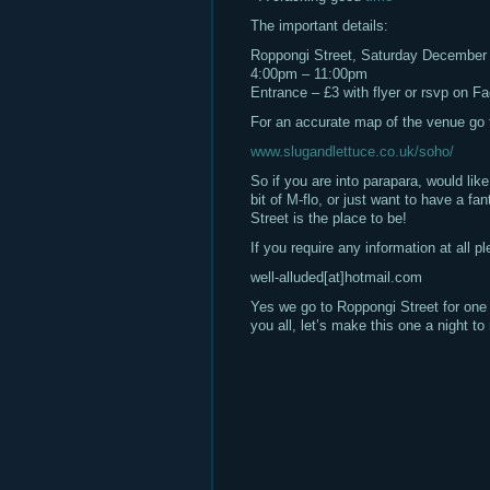
The important details:
Roppongi Street, Saturday December 
4:00pm – 11:00pm
Entrance – £3 with flyer or rsvp on F
For an accurate map of the venue go 
www.slugandlettuce.co.uk/soho/
So if you are into parapara, would like 
bit of M-flo, or just want to have a fa
Street is the place to be!
If you require any information at all p
well-alluded[at]hotmail.com
Yes we go to Roppongi Street for one l
you all, let’s make this one a night t