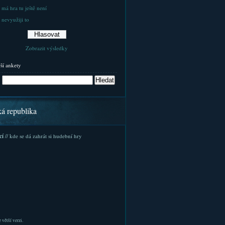
 má hra tu ještě není
 nevyužiji to
Zobrazit výsledky
rší ankety
ká republika
cí
// kde se dá zahrát si hudební hry
 větší verzi.