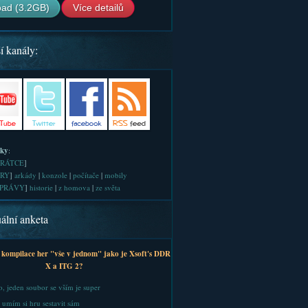
ad (3.2GB)
Více detailů
í kanály:
iky
:
RÁTCE
]
RY
]
arkády
|
konzole
|
počítače
|
mobily
PRÁVY
]
historie
|
z homova
|
ze světa
ální anketa
 kompilace her "vše v jednom" jako je Xsoft's DDR
X a ITG 2?
, jeden soubor se vším je super
 umím si hru sestavit sám