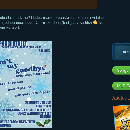
dobného i tady ne? Hudbu máme, spousta materiálnu a videí se
tu jednou něco bude. Cítím, že doba (tech)pary se blíží
No
ení konzoí).
nov
Songy 
MLP So
Xsoft's