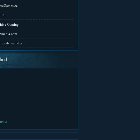
sicGames.cz
 Pro
itive Gaming
pmania.com
ius -I- vanisher
hod