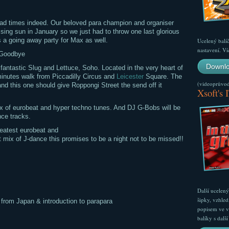
, sad times indeed. Our beloved para champion and organiser
rising sun in January so we just had to throw one last glorious
s a going away party for Max as well.
Ucelený balí
nastavení. Ví
 Goodbye
Downlo
fantastic Slug and Lettuce, Soho. Located in the very heart of
minutes walk from Piccadilly Circus and
Leicester
Square. The
(videoprůvodc
nd this one should give Roppongi Street the send off it
Xsoft's 
mix of eurobeat and hyper techno tunes. And DJ G-Bobs will be
ce tracks.
greatest eurobeat and
t mix of J-dance this promises to be a night not to be missed!!
Další ucelen
šipky, vzhled
 from Japan & introduction to parapara
popisem ve v
balíky s dal