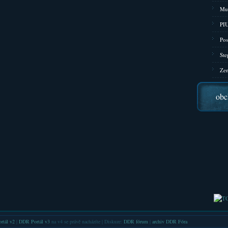
Mu
PIU
Pos
Ste
Zen
obc
rtál v2
|
DDR Portál v3
na v4 se právě nacházíte | Diskuze:
DDR fórum
|
archiv DDR Fóra