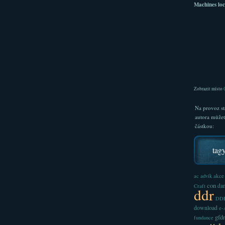
Machines loc
Zobrazit místo
Na provoz st
autora může
částkou:
tag
akce
ac
advik
con
dan
Craft
ddr
DDR
download
e
gfd
fundance