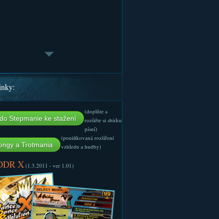
inky:
(doplňte a
do Stepmanie ke stažení
rozšiřte si sbírku
písní)
(ponifikovaná rozšíření
ngy a Trotmania
vzhledu a hudby)
 DDR X
(1.3.2011 - ver 1.01)