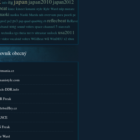
x
japan
japan2010
japan2012
itg
info
beat
kinect
kinec
konami style
Kyle Ward
mlp
mozarc
naoki
naokia
Naoki Maeda
nds
overvans
para
paseli
pc
reflecbeat
ps3
ReRave
pro2
ps2
psp
quad
quad4itg
rb
kband
song
space channel 5
sound voltex
starcraft
a
usa2011
technika
tgs
tnt
unlock
theia
tv
ultrastar
wii
e
video
vocaloid
voltex
WGiBeat
WinDEU
x2
xbox
kovník obecný
tmania.cz
anistyle.com
ch-DDR.info
R Freak
ebniHry.cz
ANCE
 Freak
e Ward