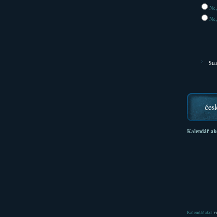
Ne,
Ne,
Sta
čes
Kalendář ak
Kalendář akcí
ve