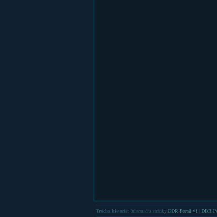
Trocha historie:
Informační stránky
DDR Portál v1
|
DDR Po