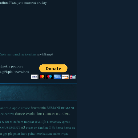
ation
// kde jsou hudební arkády
Czech music machine locations
na větší mapě
ránek a podporu
te
přispět
libovolnou
y
beatmania
android
apple
BEMANI
arcade
BEMANI
dance masters
dance evolution
ce central
djh
 S
ddr x
DefJam Rapstar
diva
DJmaniaX
djmax
e3
ff
-AMUSEMENT
evans
ex
fanfilm
ffs
fiesta
fiesta ex
m
gh
ggr
guitar hero
guitarhero
hatsune miku
hypaa