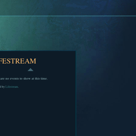
IFESTREAM
are no events to show at this time.
d by
Lifestream
.