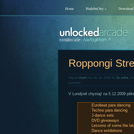
Home
Hudební hry
»
Download
Roppongi Stre
Napsal
Xsoft
dne 16. 11. 2009 do
Ze světa
|
Ko
Londýně
V Londýně chystají na 5.12.2009 pěkn
Eurobeat para dancing
Techno para dancing
J-dance sets
DVD giveaways
Lessons of some the late
Dance exhibitions