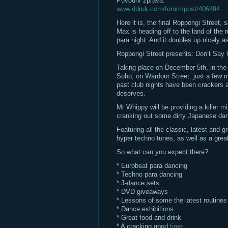
Původní zpráva:
www.ddruk.com/forum/post/406494
Here it is, the final Roppongi Street
Max is heading off to the land of the 
para night. And it doubles up nicely a
Roppongi Street presents: Don’t Say
Taking place on December 5th, in the 
Soho, on Wardour Street, just a few 
past club nights have been crackers a
deserves.
Mr Whippy will be providing a killer 
cranking out some dirty Japanese dan
Featuring all the classic, latest and 
hyper techno tunes, as well as a grea
So what can you expect there?
* Eurobeat para dancing
* Techno para dancing
* J-dance sets
* DVD giveaways
* Lessons of some the latest routines
* Dance exhibitions
* Great food and drink
* A cracking good
time