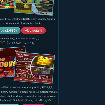
ček s hrou. Obsahuje
hudbu
, šipky, vzhled, zvuky a
ce ve videu a podrobný popis v detailech.
ad (2.6GB)
Více detailů
e, nadhledy, instalace, nastavení,..)
ITG 2
(29.7.2013 - ver 1.27)
ý balíček. Americko-evropské písničky
ITG1,2,3
,
, kurzy, maratóny a fitness mode. Kompletní přehled s
ideu i článku. Možno lehce dohrát i předpřipravené
ší hudbou (ITG Rebirth, DDR výbeř, MLP výběr..)