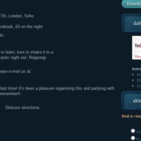
Downlo
7th, London, Soho
dalš
acebook, £5 on the night
to:
to learn, love to shake it to a
ntastic night out, Roppongi
Rubr
lease e-mail us at:
[
K
[
H
[
Z
ast time! It’s been a pleasure organising this and partying with
o remember!!
aktu
Diskuze ukončena.
Hodí se vám
Ano
Ne,