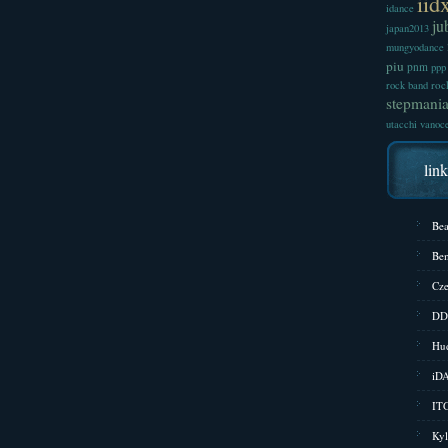
iid
idance
ju
japan2013
mungyodance
piu
pnm
ppp
roc
rock band
stepmani
utacchi
vanoc
lin
Bea
Bem
Cze
DD
Hud
iD
ITG
Kyl