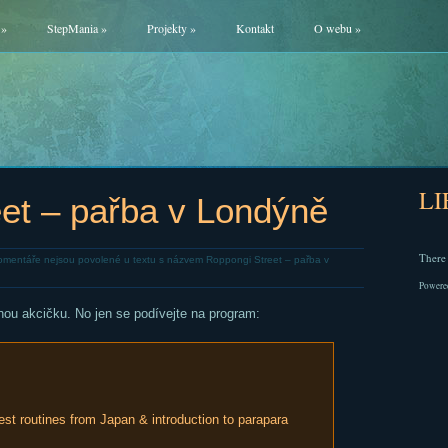
»
StepMania
»
Projekty
»
Kontakt
O webu
»
L
et – pařba v Londýně
There 
mentáře nejsou povolené
u textu s názvem Roppongi Street – pařba v
Powere
ou akcičku. No jen se podívejte na program:
st routines from Japan & introduction to parapara