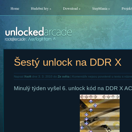
Home
Hudební hry
»
Download
»
StepMania
»
Projekt
Šestý unlock na DDR X
Napsal
Xsoft
dne 3. 3. 2010 do
Ze světa
|
Komentáře nejsou povolené
u textu s názv
Minulý týden vyšel 6. unlock kód na DDR X AC