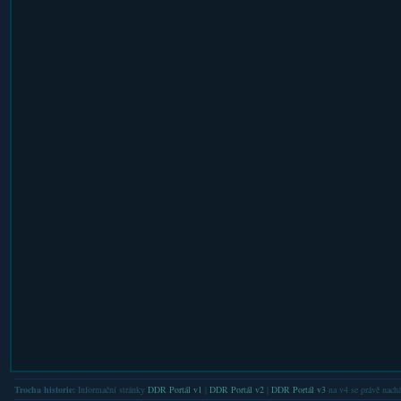
Trocha historie:
Informační stránky
DDR Portál v1
|
DDR Portál v2
|
DDR Portál v3
na v4 se právě nachá