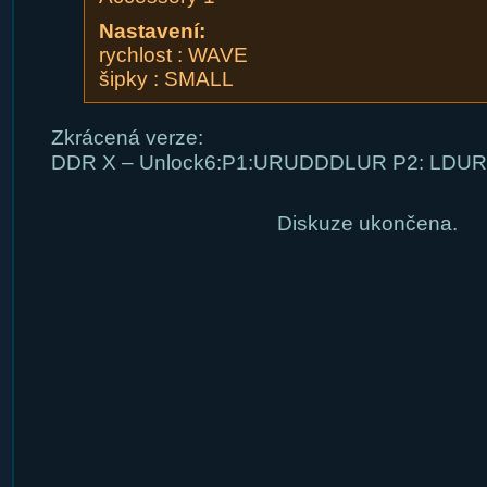
Nastavení:
rychlost : WAVE
šipky : SMALL
Zkrácená verze:
DDR X – Unlock6:P1:URUDDDLUR P2: LD
Diskuze ukončena.