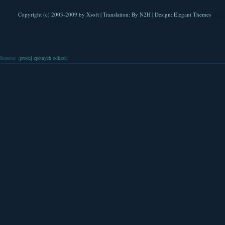
Copyright (c) 2003-2009 by
Xsoft
| Translation:
By N2H
| Design:
Elegant Themes
| Pla
Inzerce
: (
prodej zpětných odkazů
)