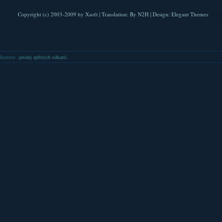
Copyright (c) 2003-2009 by
Xsoft
| Translation:
By N2H
| Design:
Elegant Themes
| Pla
Inzerce
: (
prodej zpětných odkazů
)