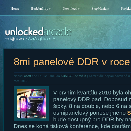
Home
Hudební hry
»
Download
»
StepMania
»
Projekt
8mi panelové DDR v roce
Napsal
Xsoft
dne 15. 12. 2009 do
KRÁTCE
,
Ze světa
|
Komentáře nejsou povolené
u 
roce 2010?
V prvním kvartálu 2010 byla o
panelový DDR pad. Doposud 
šipky, 8 na double, nebo 6 na
osmipanelový ponese jméno
S
bude dostupný pro DDR hry n
Dnes se koná tisková konference, kde doufám