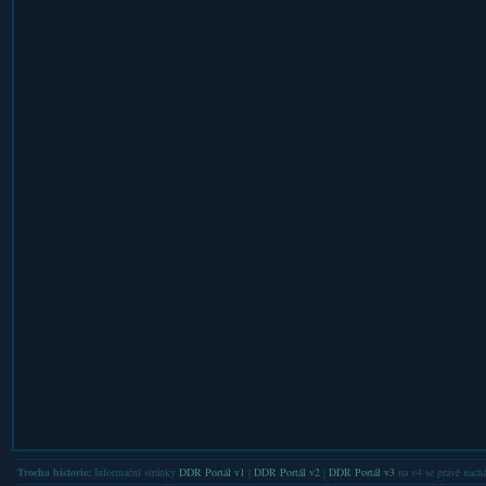
Trocha historie:
Informační stránky
DDR Portál v1
|
DDR Portál v2
|
DDR Portál v3
na v4 se právě nachá