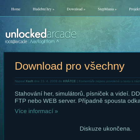
Home
Hudební hry
»
Download
»
StepMania
»
Projekt
Download pro všechny
Napsal
Xsoft
dne 23. 4. 2009 do
KRÁTCE
|
Komentáře nejsou povolené
u textu s ná
Stahování her, simulátorů, písniček a videí. DD
FTP nebo WEB server. Případně spousta odka
Více informací »
Diskuze ukončena.