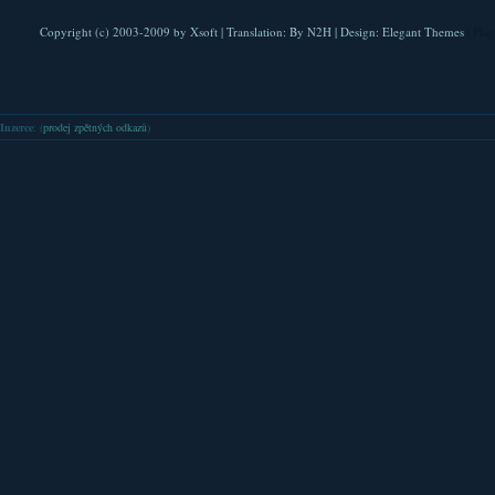
Copyright (c) 2003-2009 by
Xsoft
| Translation:
By N2H
| Design:
Elegant Themes
| Pla
Inzerce
: (
prodej zpětných odkazů
)