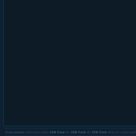
Trocha historie:
Informační stránky
DDR Portál v1
|
DDR Portál v2
|
DDR Portál v3
na v4 se právě nachá