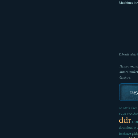
Machines loc
Zobrazit místo
Na provoz st
autora může
částkou:
tag
akce
ac
advik
con
dan
Craft
ddr
DDR
download
e
gfd
fundance