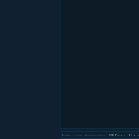
Trocha historie:
Informační stránky
DDR Portál v1
|
DDR Po