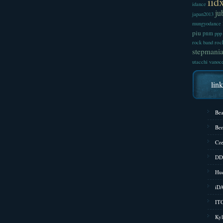
iid
idance
ju
japan2013
mungyodance
piu
pnm
ppp
roc
rock band
stepmani
utacchi
vanoc
lin
Bea
Bem
Cze
DD
Hud
iD
ITG
Kyl