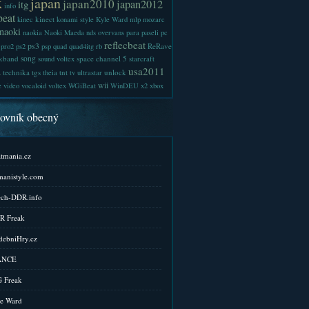
x
japan
japan2010
japan2012
itg
info
beat
kinect
kinec
konami style
Kyle Ward
mlp
mozarc
naoki
naokia
Naoki Maeda
nds
overvans
para
paseli
pc
reflecbeat
ps3
ReRave
pro2
ps2
psp
quad
quad4itg
rb
kband
song
space channel 5
sound voltex
starcraft
a
usa2011
technika
tgs
tnt
unlock
theia
tv
ultrastar
wii
e
video
vocaloid
voltex
WGiBeat
WinDEU
x2
xbox
kovník obecný
tmania.cz
anistyle.com
ch-DDR.info
R Freak
ebniHry.cz
ANCE
 Freak
e Ward