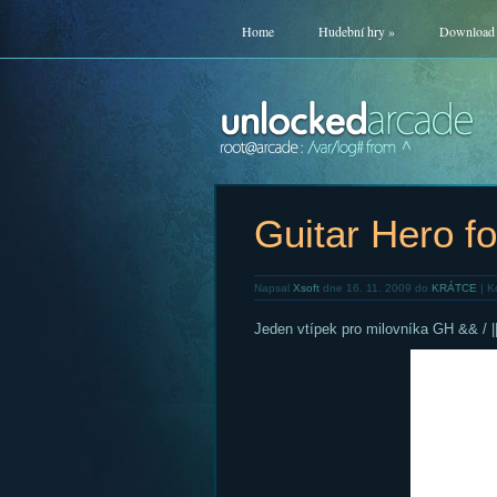
Home
Hudební hry
»
Download
Guitar Hero f
Napsal
Xsoft
dne 16. 11. 2009 do
KRÁTCE
|
K
Jeden vtípek pro milovníka GH && / |