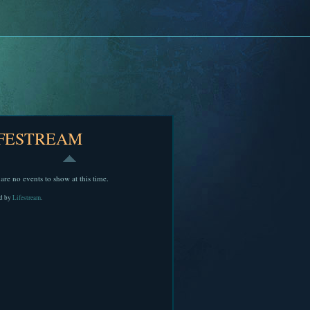
IFESTREAM
are no events to show at this time.
d by
Lifestream
.