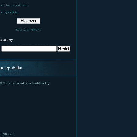
 má hra tu ještě není
 nevyužiji to
Zobrazit výsledky
rší ankety
ká republika
cí
// kde se dá zahrát si hudební hry
 větší verzi.