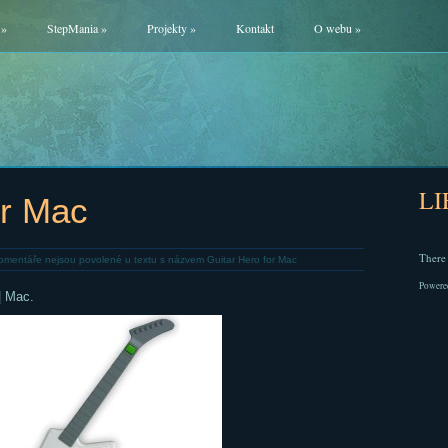
»
StepMania
»
Projekty
»
Kontakt
O webu
»
L
or Mac
There 
omentáře nejsou povolené
u textu s názvem Guitar Hero for Mac
Powere
| Mac.