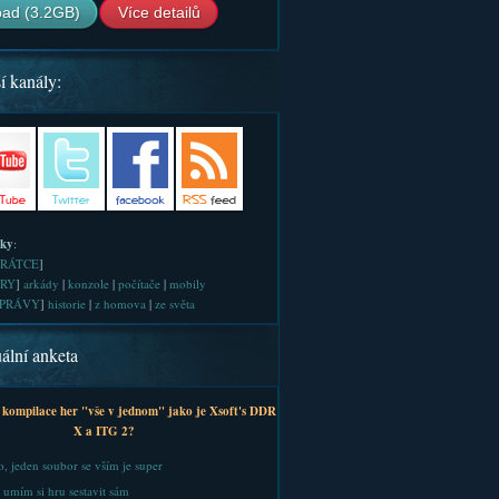
ad (3.2GB)
Více detailů
í kanály:
iky
:
RÁTCE
]
RY
]
arkády
|
konzole
|
počítače
|
mobily
PRÁVY
]
historie
|
z homova
|
ze světa
ální anketa
 kompilace her "vše v jednom" jako je Xsoft's DDR
X a ITG 2?
, jeden soubor se vším je super
 umím si hru sestavit sám