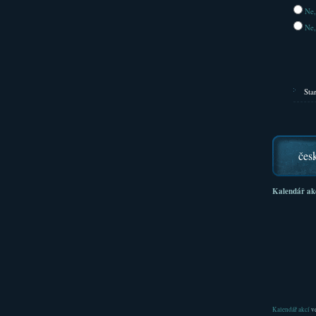
Ne,
Ne,
Sta
čes
Kalendář ak
Kalendář akcí
ve