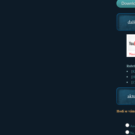
Downlo
dalš
Rubr
[
K
[
H
[
Z
aktu
Hodí se vám
Ano
Ne,