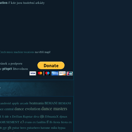
ation
// kde jsou hudební arkády
Czech music machine locations
na větší mapě
ránek a podporu
te
přispět
libovolnou
y
beatmania
android
apple
BEMANI
arcade
BEMANI
dance masters
dance evolution
ce central
djh
 S
ddr x
DefJam Rapstar
diva
DJmaniaX
djmax
e3
ff
-AMUSEMENT
evans
ex
fanfilm
ffs
fiesta
fiesta ex
m
gh
ggr
guitar hero
guitarhero
hatsune miku
hypaa