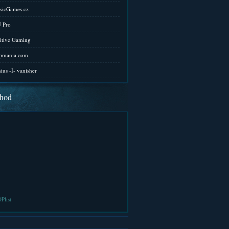
sicGames.cz
 Pro
itive Gaming
pmania.com
ius -I- vanisher
hod