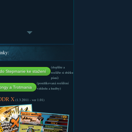
inky:
(doplňte a
do Stepmanie ke stažení
rozšiřte si sbírku
písní)
(ponifikovaná rozšíření
ngy a Trotmania
vzhledu a hudby)
 DDR X
(1.3.2011 - ver 1.01)