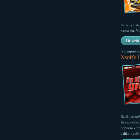
Ucelený balí
nastavení. Ví
Downlo
(videoprůvodc
Xsoft's 
Další ucelen
šipky, vzhled
popisem ve v
balíky s dal