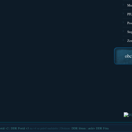
Mu
PIU
Pos
Ste
Zen
obc
rtál v2
|
DDR Portál v3
na v4 se právě nacházíte | Diskuze:
DDR fórum
|
archiv DDR Fóra