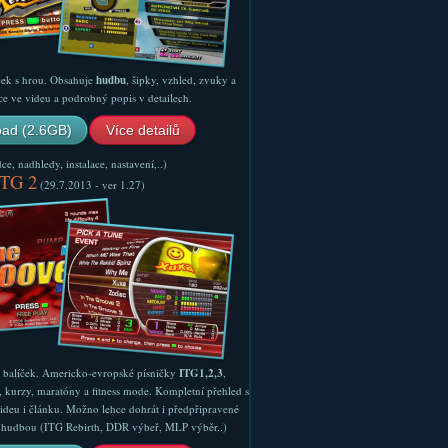
ček s hrou. Obsahuje
hudbu
, šipky, vzhled, zvuky a
ce ve videu a podrobný popis v detailech.
ad (2.6GB)
Více detailů
e, nadhledy, instalace, nastavení,..)
ITG 2
(29.7.2013 - ver 1.27)
ý balíček. Americko-evropské písničky
ITG1,2,3
,
, kurzy, maratóny a fitness mode. Kompletní přehled s
ideu i článku. Možno lehce dohrát i předpřipravené
ší hudbou (ITG Rebirth, DDR výbeř, MLP výběr..)