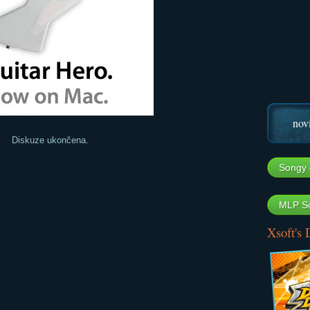
nov
Diskuze ukončena.
Songy 
MLP So
Xsoft's