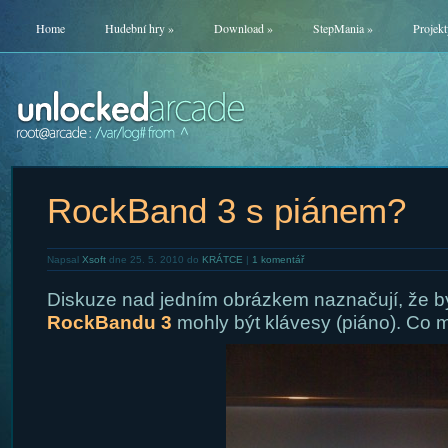
Home
Hudební hry
»
Download
»
StepMania
»
Projekt
RockBand 3 s piánem?
Napsal
Xsoft
dne 25. 5. 2010 do
KRÁTCE
|
1 komentář
Diskuze nad jedním obrázkem naznačují, že by
RockBandu 3
mohly být klávesy (piáno). Co m