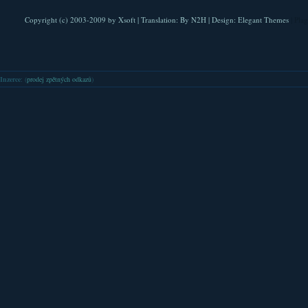
Copyright (c) 2003-2009 by
Xsoft
| Translation:
By N2H
| Design:
Elegant Themes
| Pla
Inzerce
: (
prodej zpětných odkazů
)