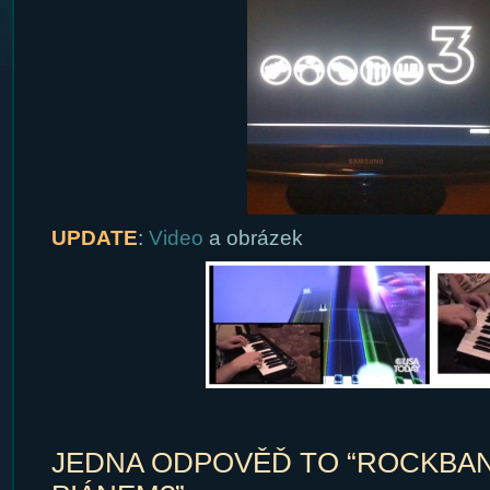
UPDATE
:
Video
a obrázek
JEDNA ODPOVĚĎ TO “ROCKBAN