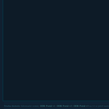
Trocha historie:
Informační stránky
DDR Portál v1
|
DDR Portál v2
|
DDR Portál v3
na v4 se právě nachá