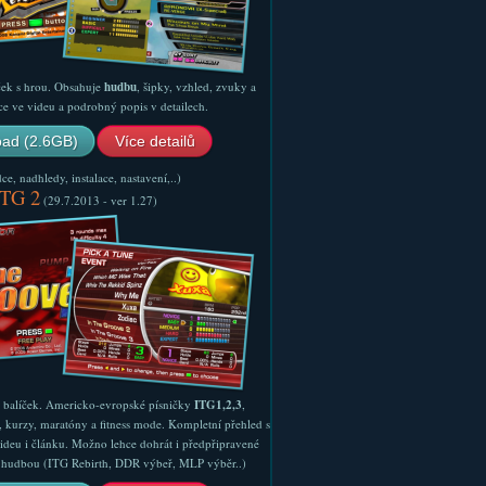
ček s hrou. Obsahuje
hudbu
, šipky, vzhled, zvuky a
ce ve videu a podrobný popis v detailech.
ad (2.6GB)
Více detailů
e, nadhledy, instalace, nastavení,..)
ITG 2
(29.7.2013 - ver 1.27)
ý balíček. Americko-evropské písničky
ITG1,2,3
,
, kurzy, maratóny a fitness mode. Kompletní přehled s
ideu i článku. Možno lehce dohrát i předpřipravené
ší hudbou (ITG Rebirth, DDR výbeř, MLP výběr..)