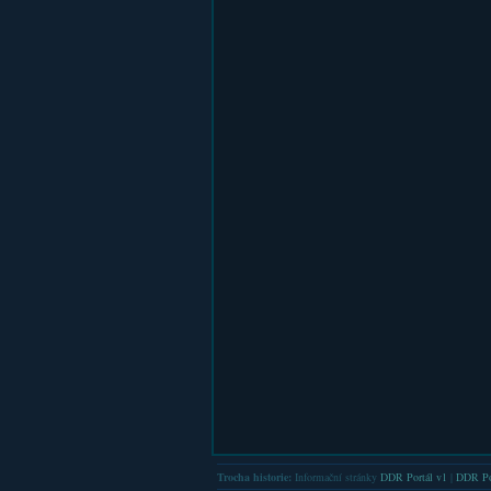
Trocha historie:
Informační stránky
DDR Portál v1
|
DDR Po