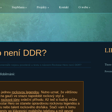
»
StepMania
»
Projekty
»
Kontakt
O webu
»
L
o není DDR?
There 
omentáře nejsou povolené
u textu s názvem Rockstar Hero není DDR?
Powere
obilmánii:
ň jednou
rockovou legendou
. Nutno uznat, že většinou
 na gauči ve snaze napodobit rockový styl a
y
rockové tóny
srdeční příhodu. Až teď si každý může
ckstar Hero se stanete opravdovou rockovou legendou a
ru nebo talent rockového drsňáka. Stačí vám k tomu
prsty po klávesnici mobilního telefonu a mít pevné