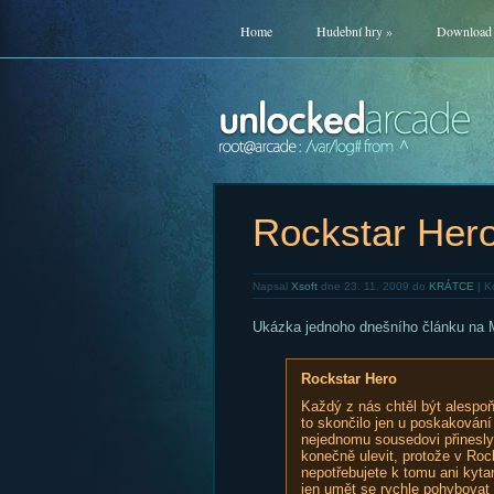
Home
Hudební hry
»
Download
Rockstar Her
Napsal
Xsoft
dne 23. 11. 2009 do
KRÁTCE
|
K
Ukázka jednoho dnešního článku na M
Rockstar Hero
Každý z nás chtěl být alespo
to skončilo jen u poskakování
nejednomu sousedovi přinesl
konečně ulevit, protože v Ro
nepotřebujete k tomu ani kyta
jen umět se rychle pohybovat 