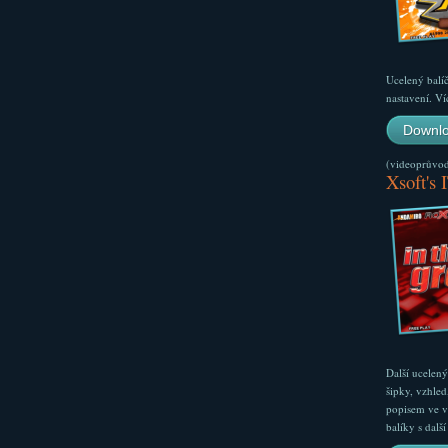
Ucelený balí
nastavení. Ví
Downlo
(videoprůvodc
Xsoft's 
Další ucelen
šipky, vzhled
popisem ve v
balíky s dal