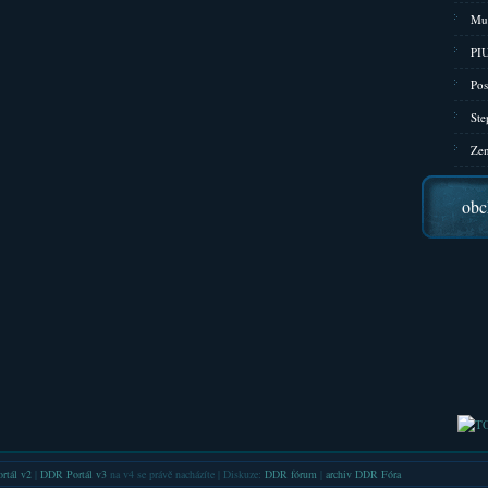
Mu
PIU
Pos
Ste
Zen
obc
rtál v2
|
DDR Portál v3
na v4 se právě nacházíte | Diskuze:
DDR fórum
|
archiv DDR Fóra