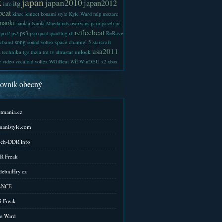
x
japan
japan2010
japan2012
itg
info
beat
kinect
kinec
konami style
Kyle Ward
mlp
mozarc
naoki
naokia
Naoki Maeda
nds
overvans
para
paseli
pc
reflecbeat
ps3
ReRave
pro2
ps2
psp
quad
quad4itg
rb
kband
song
space channel 5
sound voltex
starcraft
a
usa2011
technika
tgs
tnt
unlock
theia
tv
ultrastar
wii
e
video
vocaloid
voltex
WGiBeat
WinDEU
x2
xbox
kovník obecný
tmania.cz
anistyle.com
ch-DDR.info
R Freak
ebniHry.cz
ANCE
 Freak
e Ward