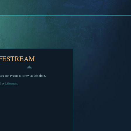
IFESTREAM
are no events to show at this time.
d by
Lifestream
.