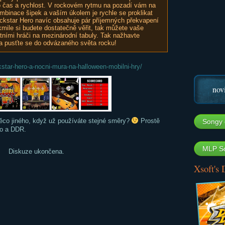
 o čas a rychlost. V rockovém rytmu na pozadí vám na
mbinace šipek a vaším úkolem je rychle se proklikat
kstar Hero navíc obsahuje pár příjemných překvapení
mile si budete dostatečně věřit, tak můžete vaše
atními hráči na mezinárodní tabuly. Tak nažhavte
d a pusťte se do odvázaného světa rocku!
tar-hero-a-nocni-mura-na-halloween-mobilni-hry/
nov
ěco jiného, když už používáte stejné směry?
Prostě
Songy 
ro a DDR.
MLP So
Diskuze ukončena.
Xsoft's