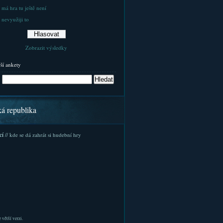
 má hra tu ještě není
 nevyužiji to
Zobrazit výsledky
rší ankety
ká republika
cí
// kde se dá zahrát si hudební hry
 větší verzi.