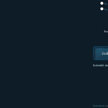
Ne,
Ne,
Sta
čes
Kalendář ak
Kalendář akcí
ve