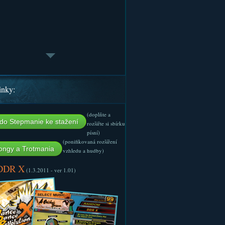
inky:
(doplňte a
do Stepmanie ke stažení
rozšiřte si sbírku
písní)
(ponifikovaná rozšíření
ngy a Trotmania
vzhledu a hudby)
 DDR X
(1.3.2011 - ver 1.01)