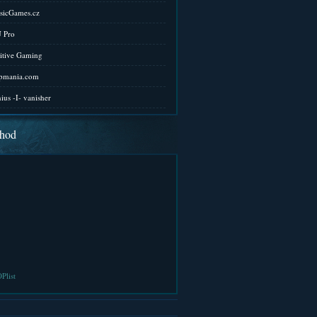
sicGames.cz
 Pro
itive Gaming
pmania.com
ius -I- vanisher
hod