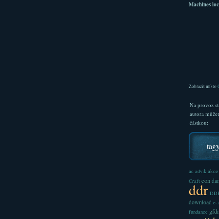
Machines loc
Zobrazit místo
Na provoz st
autora může
částkou:
tag
akce
ac
advik
con
dan
Craft
ddr
DDR
download
e
gfd
fundance