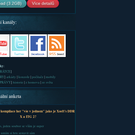
ad (3.2GB)
Více detailů
í kanály:
iky
:
RÁTCE
]
RY
]
arkády
|
konzole
|
počítače
|
mobily
PRÁVY
]
historie
|
z homova
|
ze světa
ální anketa
 kompilace her "vše v jednom" jako je Xsoft's DDR
X a ITG 2?
, jeden soubor se vším je super
 umím si hru sestavit sám