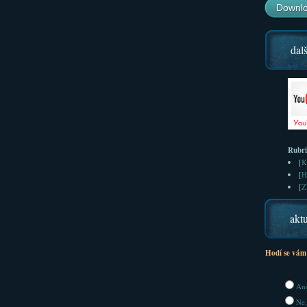
Downlo
dalš
Rubr
[
K
[
H
[
Z
aktu
Hodí se vám
Ano
Ne,