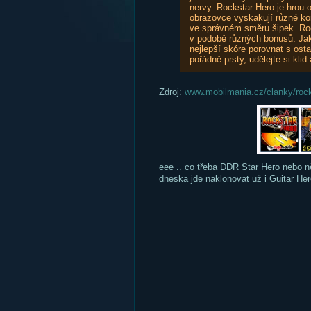
nervy. Rockstar Hero je hrou
obrazovce vyskakují různé ko
ve správném směru šipek. Roc
v podobě různých bonusů. Jak
nejlepší skóre porovnat s ost
pořádně prsty, udělejte si kli
Zdroj:
www.mobilmania.cz/clanky/rocks
eee .. co třeba DDR Star Hero nebo n
dneska jde naklonovat už i Guitar He