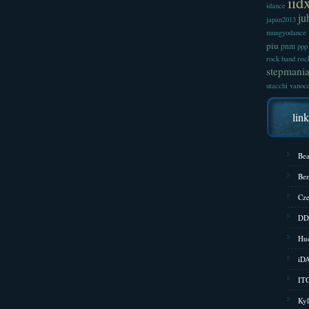
iid
idance
ju
japan2013
mungyodance
piu
pnm
ppp
roc
rock band
stepmani
utacchi
vanoc
lin
Bea
Bem
Cze
DD
Hud
iD
ITG
Kyl