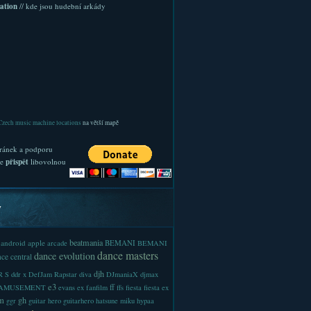
ation
// kde jsou hudební arkády
Czech music machine locations
na větší mapě
ránek a podporu
te
přispět
libovolnou
y
beatmania
android
apple
BEMANI
arcade
BEMANI
dance masters
dance evolution
ce central
djh
 S
ddr x
DefJam Rapstar
diva
DJmaniaX
djmax
e3
ff
-AMUSEMENT
evans
ex
fanfilm
ffs
fiesta
fiesta ex
m
gh
ggr
guitar hero
guitarhero
hatsune miku
hypaa