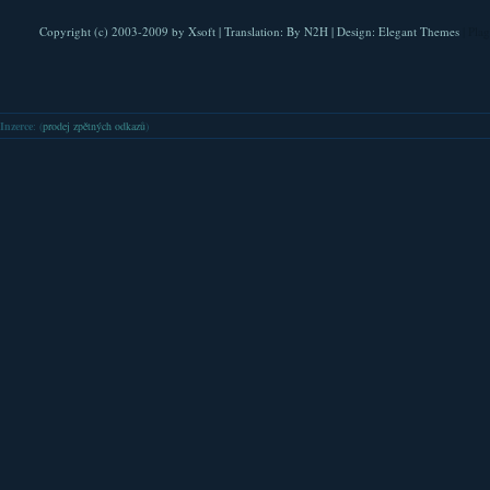
Copyright (c) 2003-2009 by
Xsoft
| Translation:
By N2H
| Design:
Elegant Themes
| Pla
Inzerce
: (
prodej zpětných odkazů
)