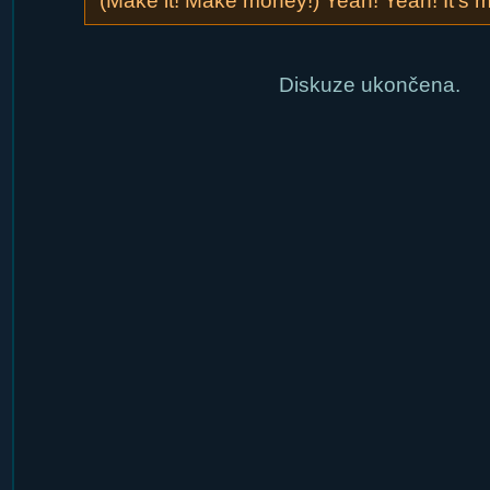
(Make it! Make money!) Yeah! Yeah! It’s m
Diskuze ukončena.