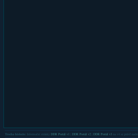
Trocha historie:
Informační stránky
DDR Portál v1
|
DDR Portál v2
|
DDR Portál v3
na v4 se právě nachá