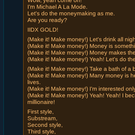
Wow, yeah come on!
I’m Michael A La Mode.
Let’s do the moneymaking as me.
Are you ready?
IIDX GOLD!
(Make it! Make money!) Let’s drink all nigh
(Make it! Make money!) Money is something
(Make it! Make money!) Money makes the
(Make it! Make money!) Yeah! Let’s do t
(Make it! Make money!) Take a bath of a bu
(Make it! Make money!) Many money is he
lives.
(Make it! Make money!) I’m interested onl
(Make it! Make money!) Yeah! Yeah! I be
millionaire!
First style,
Substream,
Second style,
Third style,