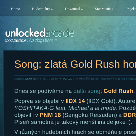
Home
Hudební hry
»
Download
»
StepMania
»
Projekt
Song: zlatá Gold Rush ho
Napsal
Xsoft
dne 6. 9. 2010 do
KRÁTCE
|
Komentáře nejsou povolené
u textu s názv
Dnes se podíváme na
další song
:
Gold Rush
.
Poprva se objebil v
IIDX 14
(IIDX Gold). Autore
YOSHITAKA-G feat. Michael a la mode
. Pozdě
objevil i v
PNM 18
(Sengoku Retsuden) a
DDR
Píseň samotná je takový menší inside joke ;).
V různých hudebních hrách se obměňuje prost