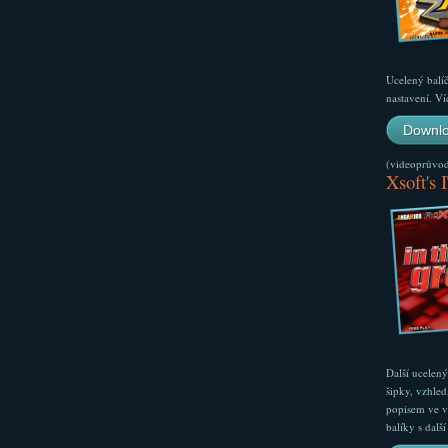
Ucelený balí
nastavení. Ví
Downlo
(videoprůvodc
Xsoft's 
Další ucelen
šipky, vzhled
popisem ve v
balíky s dal