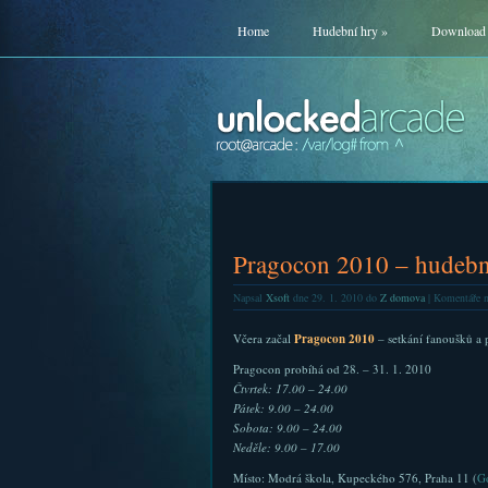
Home
Hudební hry
»
Download
Pragocon 2010 – hudebn
Napsal
Xsoft
dne 29. 1. 2010 do
Z domova
|
Komentáře n
Včera začal
Pragocon 2010
– setkání fanoušků a p
Pragocon probíhá od 28. – 31. 1. 2010
Čtvrtek: 17.00 – 24.00
Pátek: 9.00 – 24.00
Sobota: 9.00 – 24.00
Neděle: 9.00 – 17.00
Místo: Modrá škola, Kupeckého 576, Praha 11 (
G