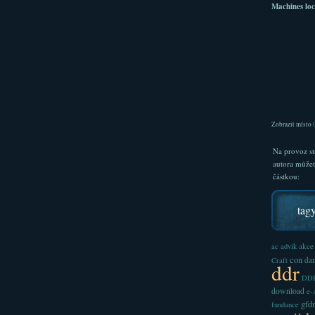
Machines loc
Zobrazit místo
Na provoz st
autora může
částkou:
tag
akce
ac
advik
con
dan
Craft
ddr
DDR
download
e
gfd
fundance