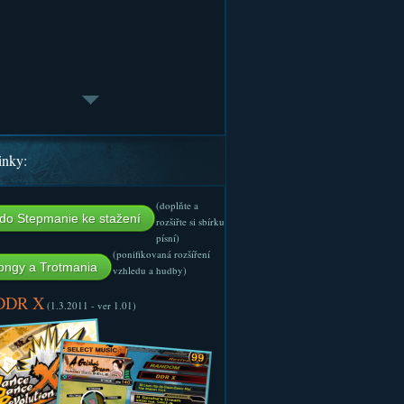
inky:
(doplňte a
do Stepmanie ke stažení
rozšiřte si sbírku
písní)
(ponifikovaná rozšíření
ngy a Trotmania
vzhledu a hudby)
 DDR X
(1.3.2011 - ver 1.01)