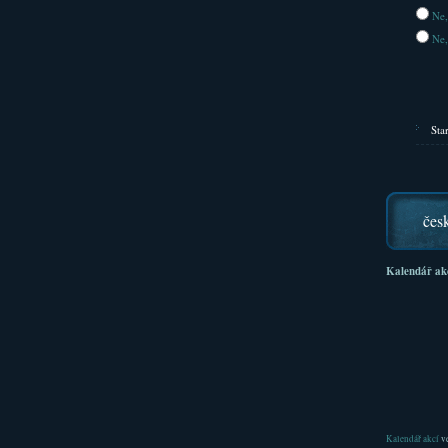
Ne,
Ne,
Sta
čes
Kalendář ak
Kalendář akcí
ve