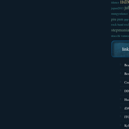
iid
idance
ju
japan2013
mungyodance
piu
pnm
ppp
roc
rock band
stepmani
utacchi
vanoc
lin
Bea
Bem
Cze
DD
Hud
iD
ITG
Kyl