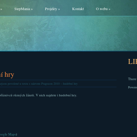
»
StepMania
»
Projekty
»
Kontakt
O webu
»
L
í hry
There 
ejsou povolené
u textu s názvem Pragocon 2010 – hudební hry
Powere
říznivců různých žánrů. V nich najdete i hudební hry.
oogle Maps
)