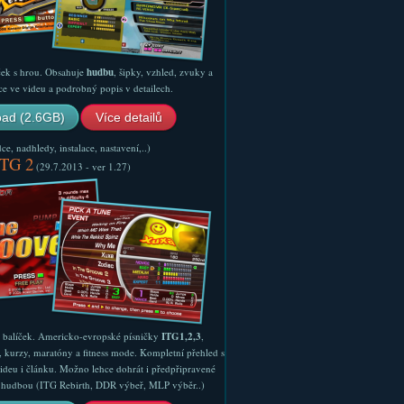
ček s hrou. Obsahuje
hudbu
, šipky, vzhled, zvuky a
ce ve videu a podrobný popis v detailech.
ad (2.6GB)
Více detailů
e, nadhledy, instalace, nastavení,..)
ITG 2
(29.7.2013 - ver 1.27)
ý balíček. Americko-evropské písničky
ITG1,2,3
,
, kurzy, maratóny a fitness mode. Kompletní přehled s
ideu i článku. Možno lehce dohrát i předpřipravené
ší hudbou (ITG Rebirth, DDR výbeř, MLP výběr..)