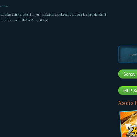
oconu
.
ytku článku. Jde si i „jen“ zaskákat a pokecat. Jsou zde k dispozici čtyři
ž po BeatmaniiIIDX a Pump it Up).
nov
Songy 
MLP So
Xsoft's