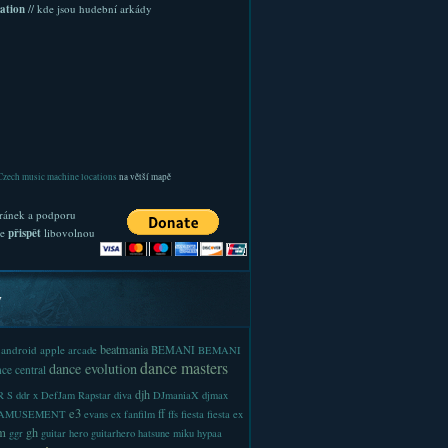
ation
// kde jsou hudební arkády
Czech music machine locations
na větší mapě
ránek a podporu
te
přispět
libovolnou
y
beatmania
android
apple
BEMANI
arcade
BEMANI
dance masters
dance evolution
ce central
djh
 S
ddr x
DefJam Rapstar
diva
DJmaniaX
djmax
e3
ff
-AMUSEMENT
evans
ex
fanfilm
ffs
fiesta
fiesta ex
m
gh
ggr
guitar hero
guitarhero
hatsune miku
hypaa