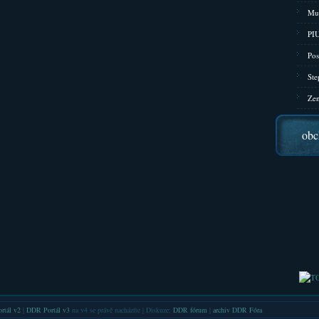
Mu
PIU
Pos
Ste
Zen
obc
rtál v2
|
DDR Portál v3
na v4 se právě nacházíte | Diskuze:
DDR fórum
|
archiv DDR Fóra