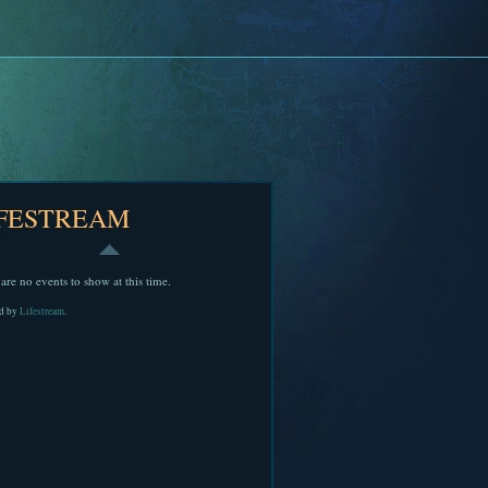
IFESTREAM
are no events to show at this time.
d by
Lifestream
.