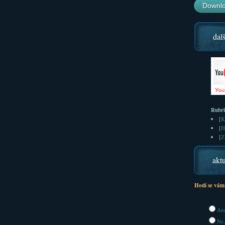
Downlo
dalš
Rubr
[
K
[
H
[
Z
aktu
Hodí se vám
Ano
Ne,