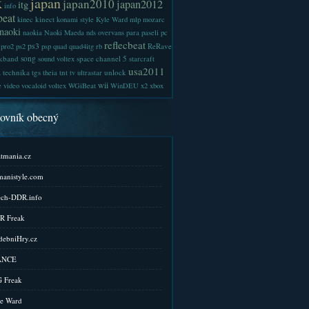
x
japan
japan2010
japan2012
itg
info
beat
kinect
kinec
konami style
Kyle Ward
mlp
mozarc
naoki
naokia
Naoki Maeda
nds
overvans
para
paseli
pc
reflecbeat
ps3
ReRave
pro2
ps2
psp
quad
quad4itg
rb
kband
song
space channel 5
sound voltex
starcraft
a
usa2011
technika
tgs
tnt
unlock
theia
tv
ultrastar
wii
e
video
vocaloid
voltex
WGiBeat
WinDEU
x2
xbox
kovník obecný
tmania.cz
anistyle.com
ch-DDR.info
R Freak
ebniHry.cz
ANCE
 Freak
e Ward