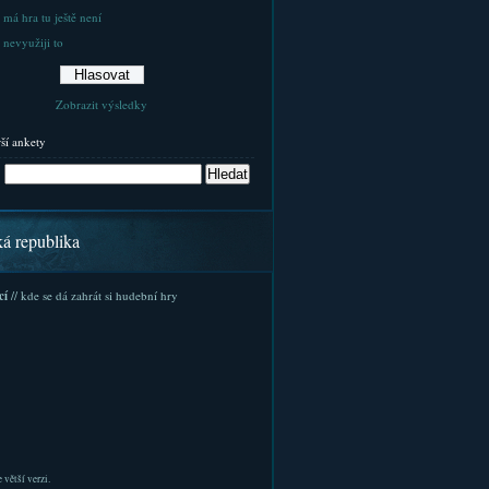
 má hra tu ještě není
 nevyužiji to
Zobrazit výsledky
rší ankety
ká republika
cí
// kde se dá zahrát si hudební hry
 větší verzi.