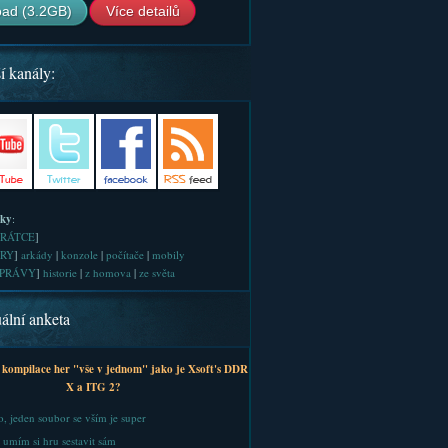
ad (3.2GB)
Více detailů
í kanály:
iky
:
RÁTCE
]
RY
]
arkády
|
konzole
|
počítače
|
mobily
PRÁVY
]
historie
|
z homova
|
ze světa
ální anketa
 kompilace her "vše v jednom" jako je Xsoft's DDR
X a ITG 2?
, jeden soubor se vším je super
 umím si hru sestavit sám