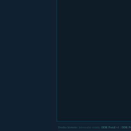
Trocha historie:
Informační stránky
DDR Portál v1
|
DDR Po