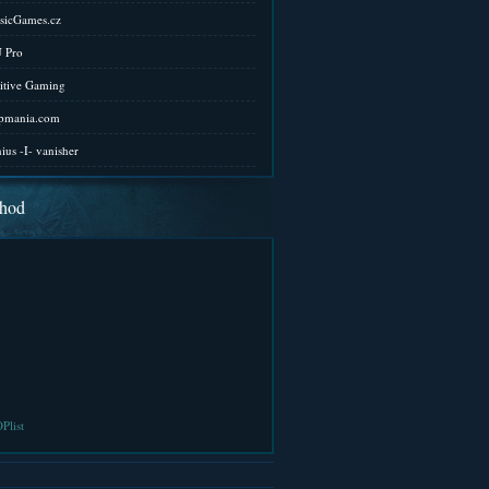
sicGames.cz
 Pro
itive Gaming
pmania.com
ius -I- vanisher
hod