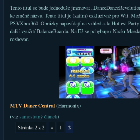
Tento titul se bude jednoduše jmenovat „DanceDanceRevolution“
ke změně názvu. Tento titul je (zatím) exkluzivně pro Wii. Mož
PS3/Xbox360. Obrázky napovídají na vzhled a-la Hottest Party
další využití BalanceBoardu. Na E3 se pohybuje i Naoki Maeda
rozhovor.
MTV Dance Central
(Harmonix)
(viz
samostatný článek
)
2
Stránka 2 z 2
«
1