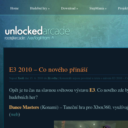
Home
Hudební hry
»
Download
»
StepMania
»
Projekt
E3 2010 – Co nového přináší
Napsal
Xsoft
dne 15. 6. 2010 do
Ze světa
|
Komentáře nejsou povolené
u textu s názvem E3 2010 – Co
E3
Opět je tu čas na slavnou světovou výstavu
. Co nového zde b
hudebních her?
Dance Masters
(Konami) – Taneční hra pro Xbox360, využíva
(
web
)