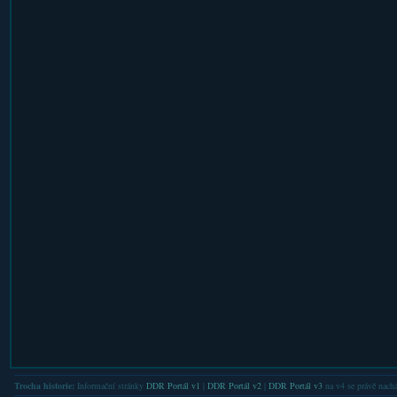
Trocha historie:
Informační stránky
DDR Portál v1
|
DDR Portál v2
|
DDR Portál v3
na v4 se právě nachá