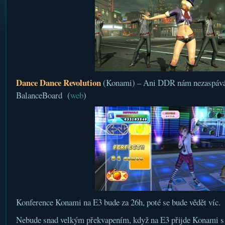
Dance Dance Revolution
(Konami) – Ani DDR nám nezaspává 
BalanceBoard (
web
)
Konference Konami na E3 bude za 26h, poté se bude vědět víc.
Nebude snad velkým překvapením, když na E3 přijde Konami s