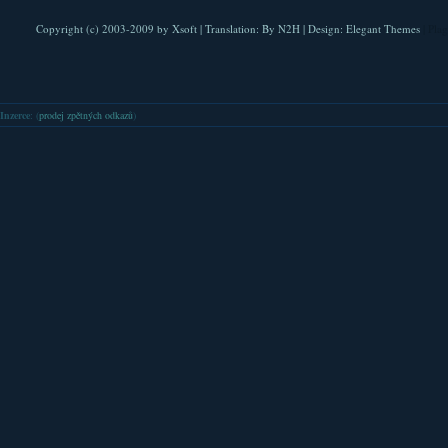
Copyright (c) 2003-2009 by
Xsoft
| Translation:
By N2H
| Design:
Elegant Themes
| Pla
Inzerce
: (
prodej zpětných odkazů
)