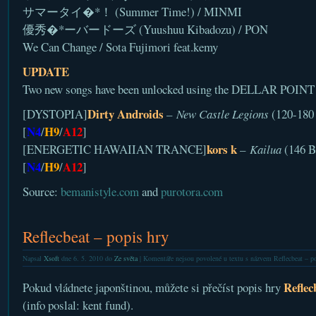
サマータイ�*！ (Summer Time!) / MINMI
優秀�*ーバードーズ (Yuushuu Kibadozu) / PON
We Can Change / Sota Fujimori feat.kemy
UPDATE
Two new songs have been unlocked using the DELLAR POINT s
Dirty Androids
[DYSTOPIA]
–
New Castle Legions
(120-180
N4
H9
A12
[
/
/
]
kors k
[ENERGETIC HAWAIIAN TRANCE]
–
Kailua
(146 B
N4
H9
A12
[
/
/
]
Source:
bemanistyle.com
and
purotora.com
Reflecbeat – popis hry
Napsal
Xsoft
dne 6. 5. 2010 do
Ze světa
|
Komentáře nejsou povolené
u textu s názvem Reflecbeat – p
Reflec
Pokud vládnete japonštinou, můžete si přečíst popis hry
(info poslal: kent fund).