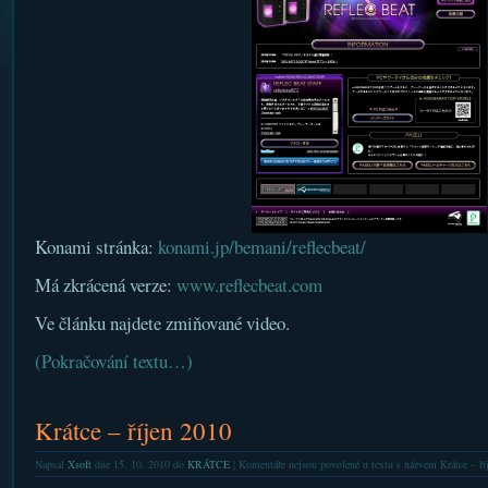
Konami stránka:
konami.jp/bemani/reflecbeat/
Má zkrácená verze:
www.reflecbeat.com
Ve článku najdete zmiňované video.
(Pokračování textu…)
Krátce – říjen 2010
Napsal
Xsoft
dne 15. 10. 2010 do
KRÁTCE
|
Komentáře nejsou povolené
u textu s názvem Krátce – ří