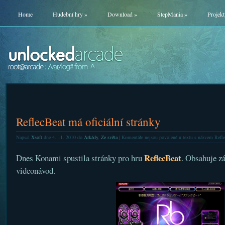
Home
Hudební hry
»
Download
»
StepMania
»
Projekt
ReflecBeat má oficiální stránky
Napsal
Xsoft
dne 4. 11. 2010 do
Arkády
,
Ze světa
|
Komentáře nejsou povolené
u textu s názvem Refle
ReflecBeat
Dnes Konami spustila stránky pro hru
. Obsahuje zá
videonávod.