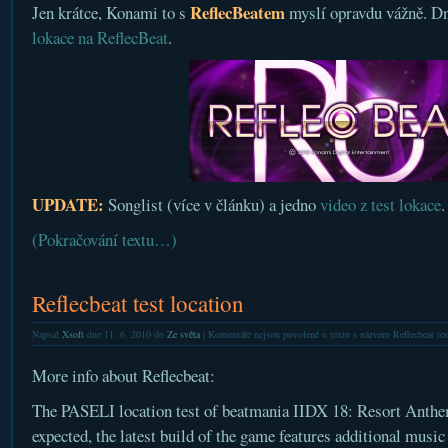
ReflecBeatem
Jen krátce, Konami to s
myslí opravdu vážně. D
lokace na ReflecBeat
.
UPDATE:
Songlist (více v článku) a jedno
video z test lokace
.
(Pokračování textu…)
Reflecbeat test location
Napsal
Xsoft
dne 11. 6. 2010 do
Ze světa
|
Komentáře nejsou povolené
u textu s názvem Reflecbeat tes
More info about Reflecbeat:
The PASELI location test of beatmania IIDX 18: Resort Anthem
expected, the latest build of the game features additional music