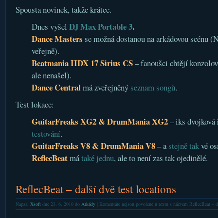
Spousta novinek, takže krátce.
DJ Max Portable 3
.
Dnes vyšel
Dance Masters
se možná dostanou na arkádovou scénu (Na
veřejně).
Beatmania IIDX 17 Sirius CS
– fanoušci chtějí konzolov
ale nenašel).
Dance Central
má zveřejněný
seznam songů
.
Test lokace:
GuitarFreaks XG2 & DrumMania XG2
– iks dvojková 
testování
.
GuitarFreaks V8 & DrumMania V8
– a
stejně tak
vé os
ReflecBeat
má
také jednu
, ale to není zas tak ojedinělé.
ReflecBeat – další dvě test locations
Napsal
Xsoft
dne 23. 6. 2010 do
Arkády
|
Komentáře nejsou povolené
u textu s názvem ReflecBeat – da