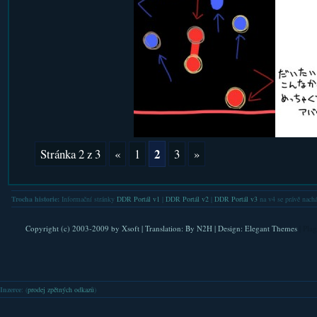
p://koneko.okitsune.com/diamonddust/
2
Stránka 2 z 3
«
1
3
»
Trocha historie:
Informační stránky
DDR Portál v1
|
DDR Portál v2
|
DDR Portál v3
na v4 se právě nachá
Copyright (c) 2003-2009 by
Xsoft
| Translation:
By N2H
| Design:
Elegant Themes
| Pla
Inzerce
: (
prodej zpětných odkazů
)