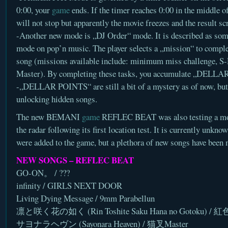
0:00, your
game
ends. If the timer reaches 0:00 in the middle o
will not stop but apparently the movie freezes and the result sc
-Another new mode is „DJ Order“ mode. It is described as som
mode on pop’n music. The player selects a „mission“ to comple
song (missions available include: minimum miss challenge, S
Master). By completing these tasks, you accumulate „DELL
-„DELLAR POINTS“ are still a bit of a mystery as of now, but 
unlocking hidden songs.
The new BEMANI
game
REFLEC BEAT was also testing a mont
the radar following its first location test. It is currently unkn
were added to the game, but a plethora of new songs have been m
NEW SONGS – REFLEC BEAT
GO-ON。 / ???
infinity / GIRLS NEXT DOOR
Living Dying Message / 9mm Parabellun
凛と咲く花の如く (Rin Toshite Saku Hana no Gotoku) 
サヨナラヘヴン (Sayonara Heaven) / 猫叉Master