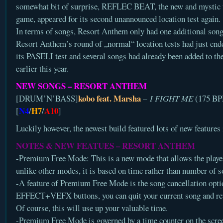
somewhat bit of surprise, REFLEC BEAT, the new and mysti
game, appeared for its second unannounced location test again.
In terms of songs, Resort Anthem only had one additional song.
Resort Anthem’s round of „normal“ location tests had just end
its PASELI test and several songs had already been added to the 
earlier this year.
NEW SONGS – RESORT ANTHEM
kobo feat. Marsha
[DRUM’N’BASS]
–
I FIGHT ME
(175 BP
N4
H7
A10
[
/
/
]
Luckily however, the newest build featured lots of new features
NOTES & NEW FEATUES – RESORT ANTHEM
-Premium Free Mode: This is a new mode that allows the playe
unlike other modes, it is based on time rather than number of s
-A feature of Premium Free Mode is the song cancellation opti
EFFECT+VEFX buttons, you can quit your current song and retu
Of course, this will use up your valuable time.
-Premium Free Mode is governed by a time counter on the scre