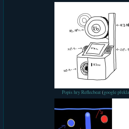
Popis hry Reflecbeat
(
google překl