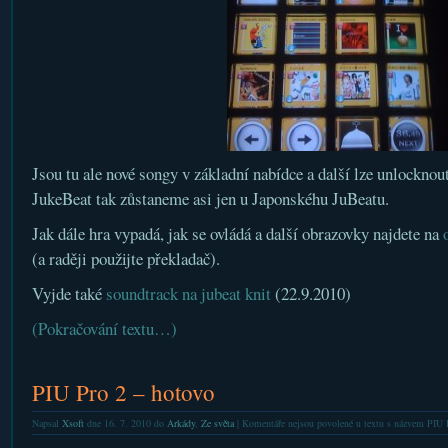
Jsou tu ale nové songy v základní nabídce a další lze unlocknou
JukeBeat tak zůstaneme asi jen u Japonskéhu JuBeatu.
Jak dále hra vypadá, jak se ovládá a další obrazovky najdete na
(a raději použijte překladač).
Vyjde také
soundtrack na jubeat knit
(22.9.2010)
(Pokračování textu…)
PIU Pro 2 – hotovo
Napsal
Xsoft
dne 16. 7. 2010 do
Arkády
,
Ze světa
|
Komentáře nejsou povolené
u textu s názvem PIU 