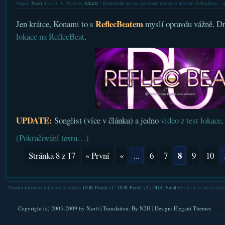
Napsal
Xsoft
dne 23. 6. 2010 do
Arkády
|
Komentáře nejsou povolené
u textu s názvem ReflecBeat – da
ReflecBeatem
Jen krátce, Konami to s
myslí opravdu vážně. D
lokace na ReflecBeat
.
UPDATE:
Songlist (více v článku) a jedno
video z test lokace
.
(Pokračování textu…)
8
Stránka 8 z 17
« První
«
...
6
7
9
10
Trocha historie:
Informační stránky
DDR Portál v1
|
DDR Portál v2
|
DDR Portál v3
na v4 se právě nachá
Copyright (c) 2003-2009 by
Xsoft
| Translation:
By N2H
| Design:
Elegant Themes
| Pla