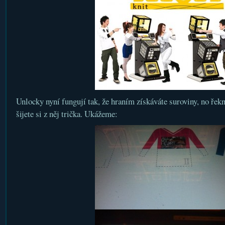
Unlocky nyní fungují tak, že hraním získáváte suroviny, no 
šijete si z něj trička. Ukážeme: