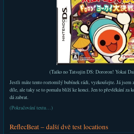
(Taiko no Tatsujin DS: Dororon! Yokai Da
Jestli máte tento roztomilý bubínek rádi, vyzkoušejte. Já jsem 
díle, ale taky se to pomalu blíží ke konci. Jen to převlékání za k
dá zabrat.
(Pokračování textu…)
ReflecBeat – další dvě test locations