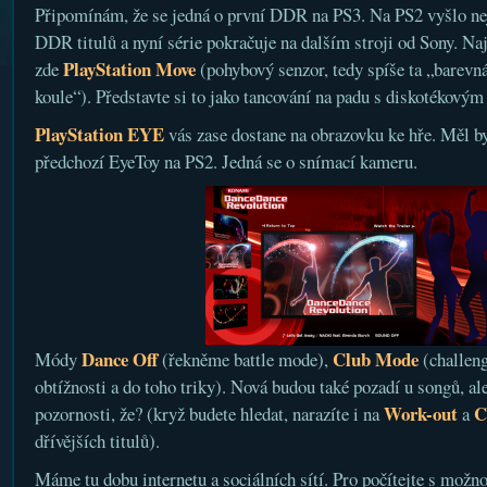
Připomínám, že se jedná o první DDR na PS3. Na PS2 vyšlo ne
DDR titulů a nyní série pokračuje na dalším stroji od Sony. Na
PlayStation Move
zde
(pohybový senzor, tedy spíše ta „barevn
koule“). Představte si to jako tancování na padu s diskotékový
PlayStation EYE
vás zase dostane na obrazovku ke hře. Měl by
předchozí EyeToy na PS2. Jedná se o snímací kameru.
Dance Off
Club Mode
Módy
(řekněme battle mode),
(challeng
obtížnosti a do toho triky). Nová budou také pozadí u songů, al
Work-out
C
pozornosti, že? (kryž budete hledat, narazíte i na
a
dřívějších titulů).
Máme tu dobu internetu a sociálních sítí. Pro počítejte s možn