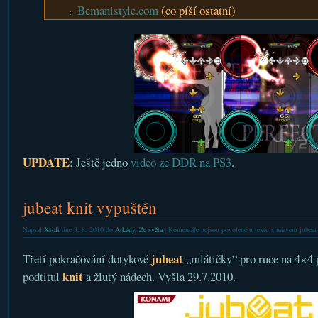
Bemanistyle.com
(co píší ostatní)
UPDATE
: Ještě jedno
video ze DDR na PS3
.
jubeat knit vypuštěn
Napsal
Xsoft
dne 3. 8. 2010 do
Arkády
,
Ze světa
|
Komentáře nejsou povolené
u textu s názvem jubeat
jubeat
Třetí pokračování dotykové
„mlátičky“ pro ruce na 4×4 p
knit
podtitul
a žlutý nádech. Vyšla 29.7.2010.