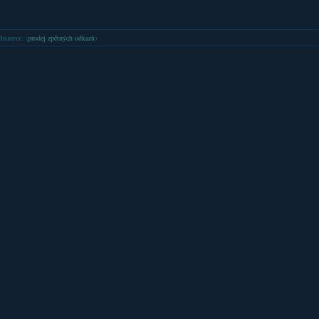
Inzerce
: (
prodej zpětných odkazů
)