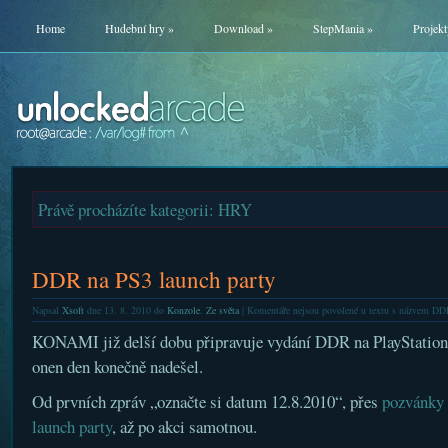
Home
Hudební hry
»
Download
»
StepMania
»
Projekt
Právě procházíte kategorii: HRY
DDR na PS3 launch party
Napsal
Xsoft
dne 13. 8. 2010 do
Konzole
,
Ze světa
|
Komentáře nejsou povolené
u textu s názvem DDR
KONAMI již delší dobu připravuje vydání DDR na PlayStation
onen den konečně nadešel.
Od prvních zpráv „označte si datum 12.8.2010“, přes
pozvánky
launch party
, až po akci samotnou.