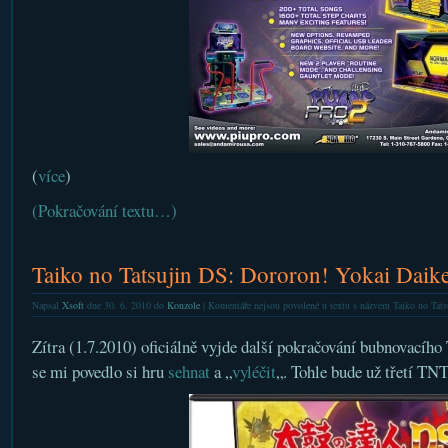
(
více
)
(Pokračování textu…)
Taiko no Tatsujin DS: Dororon! Yokai Daike
Napsal
Xsoft
dne 30. 6. 2010 do
Konzole
|
Komentáře nejsou povolené
u textu s názvem Taiko no Tats
Zítra (1.7.2010) oficiálně vyjde další pokračování bubnovacíh
se mi povedlo si hru
sehnat
a „
vyléčit
„. Tohle bude už třetí T