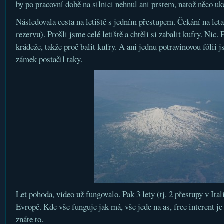
by po pracovní době na silnici nehnul ani prstem, natož něco uk
Následovala cesta na letiště s jedním přestupem. Čekání na let
rezervu). Prošli jsme celé letiště a chtěli si zabalit kufry. Nic.
krádeže, takže proč balit kufry. A ani jednu potravinovou fólii 
zámek postačil taky.
Let pohoda, video už fungovalo. Pak 3 lety (tj. 2 přestupy v Ital
Evropě. Kde vše funguje jak má, vše jede na as, free interent je
znáte to.