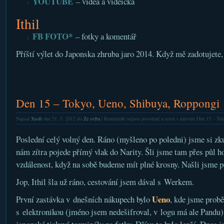
YOUTUBE
– videa a videíčka
Ithil
FB FOTO*
– fotky a komentář
Příští výlet do Japonska zhruba jaro 2014. Když mě zadotujete, 
Den 15 – Tokyo, Ueno, Shibuya, Roppongi
Napsal
Xsoft
dne 21. 5. 2012 do
Ze světa
|
Komentáře nejsou povolené
u textu s názvem Den 15 – To
Poslední celý volný den. Ráno (myšleno po poledni) jsme si zku
nám zítra pojede přímý vlak do Narity. Šli jsme tam přes půl ho
vzdálenost, když na sobě budeme mít plné krosny. Našli jsme po
Jop, Ithil šla už ráno, cestování jsem dával s Werkem.
Ueno
První zastávka v dnešních nákupech bylo
, kde jsme prob
s elektronikou (jméno jsem nedešifroval, v logu má ale Pandu