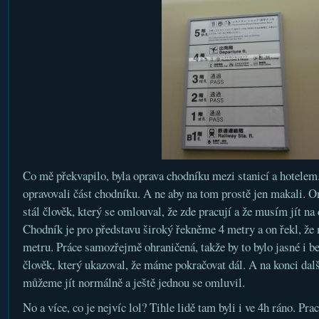
Co mě překvapilo, byla oprava chodníku mezi stanicí a hotelem
opravovali část chodníku. A ne aby na tom prostě jen makali. O
stál člověk, který se omlouval, že zde pracují a že musím jít na
Chodník je pro představu široký řekněme 4 metry a on řekl, že m
metru. Práce samozřejmě ohraničená, takže by to bylo jasné i be
člověk, který ukazoval, že máme pokračovat dál. A na konci další
můžeme jít normálně a ještě jednou se omluvil.
No a více, co je nejvíc lol? Tihle lidě tam byli i ve 4h ráno. Pr