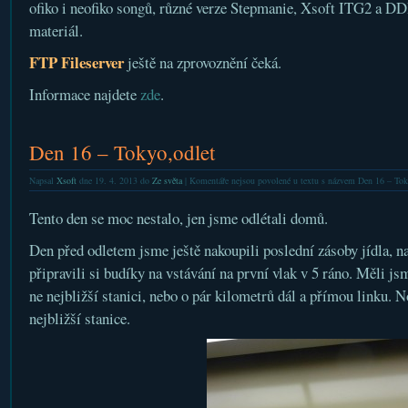
ofiko i neofiko songů, různé verze Stepmanie, Xsoft ITG2 a DD
materiál.
FTP Fileserver
ještě na zprovoznění čeká.
Informace najdete
zde
.
Den 16 – Tokyo,odlet
Napsal
Xsoft
dne 19. 4. 2013 do
Ze světa
|
Komentáře nejsou povolené
u textu s názvem Den 16 – Tok
Tento den se moc nestalo, jen jsme odlétali domů.
Den před odletem jsme ještě nakoupili poslední zásoby jídla, na 
připravili si budíky na vstávání na první vlak v 5 ráno. Měli js
ne nejbližší stanici, nebo o pár kilometrů dál a přímou linku. 
nejbližší stanice.