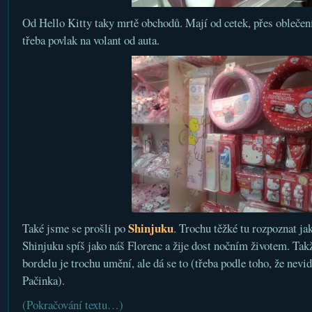
Od Hello Kitty taky mrtě obchodů. Mají od cetek, přes oblečení
třeba povlak na volant od auta.
Shinjuku
Také jsme se prošli po
. Trochu těžké tu rozpoznat j
Shinjuku spíš jako náš Florenc a žije dost nočním životem. Tak
bordelu je trochu umění, ale dá se to (třeba podle toho, že nevi
Pačinka).
(Pokračování textu…)