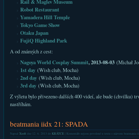
Rail & Maglev Museum
Robot Restaurant
Yamadera Hill Temple
Tokyo Game Show
Otaku Japan
FujiQ Highland Park
A od známých z cest:
Nagoya World Cosplay Summit
, 2013-08-03
(Michał Jo
1st day
(Wish club, Mocha)
2nd day
(Wish club, Mocha)
3rd day
(Wish club, Mocha)
Z výletu bylo přivezeno dalších 400 videí, ale bude (chvilku) tr
nastříhám.
beatmania iidx 21: SPADA
Napsal
Xsoft
dne 12. 6. 2013 do
KRÁTCE
|
Komentáře nejsou povolené
u textu s názvem beatmania 