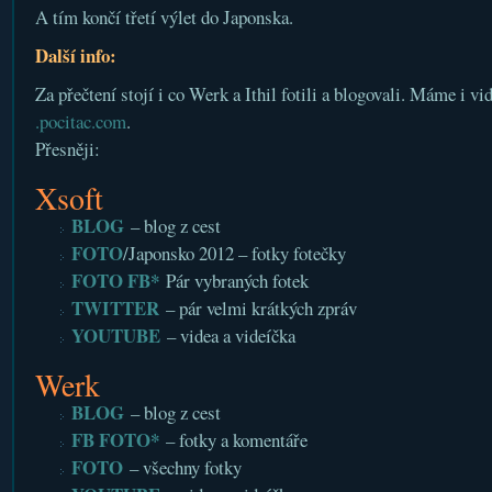
A tím končí třetí výlet do Japonska.
Další info:
Za přečtení stojí i co Werk a Ithil fotili a blogovali. Máme i v
.pocitac.com
.
Přesněji:
Xsoft
BLOG
– blog z cest
FOTO
/Japonsko 2012 – fotky fotečky
FOTO FB*
Pár vybraných fotek
TWITTER
– pár velmi krátkých zpráv
YOUTUBE
– videa a videíčka
Werk
BLOG
– blog z cest
FB FOTO*
– fotky a komentáře
FOTO
– všechny fotky