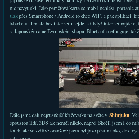
japonské tiskové terminály na fotky. Dříve to bylo lepší. Dnes 
nic nevytiskl. Jako paměťová karta se mobil nehlásí, portable au
tisk
přes Smartphone / Android to chce WiFi a pak aplikaci, kte
Marketu. Ten ale bez internetu nejde, a i když internet najdete, t
v Japonském a ne Evropském shopu. Bluetooth nefunguje, takž
Shinjuku
Dále jsme dali nejrušnější křižovatku na světe v
. Ve
spoustou lidí. 3DS ale neměl nikdo, naprd. Skočil jsem i do mí
fotek, ale ve svítivě oranžové jsem byl jako pěst na oko, dost ryc
jako že ne.