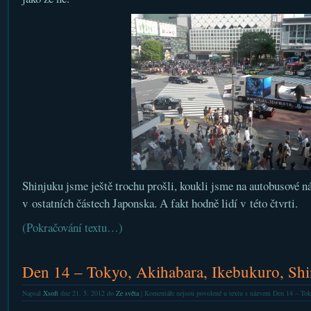
Shinjuku jsme ještě trochu prošli, koukli jsme na autobusové ná
v ostatních částech Japonska. A fakt hodně lidí v této čtvrti.
(Pokračování textu…)
Den 14 – Tokyo, Akihabara, Ikebukuro, Sh
Napsal
Xsoft
dne 21. 5. 2012 do
Ze světa
|
Komentáře nejsou povolené
u textu s názvem Den 14 – Tok