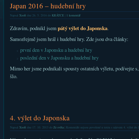
Japan 2016 – hudební hry
Napsal
Xsoft
dne 26. 5. 2016 do
KRÁTCE
|
1 komentář
pátý výlet do Japonska
Zdravím, podnikl jsem
.
Samozřejmě jsem hrál i hudební hry. Zde jsou dva články:
první den v Japonsku a hudební hry
poslední den v Japonsku a hudební hry
Mimo her jsme podnikali spousty ostatních výletu, podívejte s
šlo.
4. výlet do Japonska
Napsal
Xsoft
dne 17. 10. 2013 do
Ze světa
|
Komentáře nejsou povolené
u textu s názvem 4. výlet do 