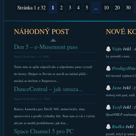
1
Stránka 1 z 32
2
3
4
5
...
10
20
30
NÁHODNÝ POST
NOVÉ K
Den 5 – e-Musement pass
Vojta
řekl
: 
by poradil s nast...
Napsal Xsoft dne 1. 9. 2009
Tento den se spíše odpočívalo a odpoledne jsem vyrazil
ProdigyHims
do herny (Sniper se Sovim se stavili na místní pláži –
být hrozně zajímavá 
možná se dočtete o Sniperovo...
Jana
řekl
DanceCentral – jak smaza...
: Z
dobrej soft pad, našl..
Napsal Xsoft dne 6. 11. 2010
Xsoft
řekl
: 
Kinect, kamerka pro XboX 360, snímá hráče, data
Quad4MLP neplanuji.
zpracovává a posílá výsledky hře. Sem tam si vás i vyfotí,
abyste se mohli prohlédnout, jak hru...
Radka
řekl
Space Channel 5 pro PC
pozdě, když je tento p