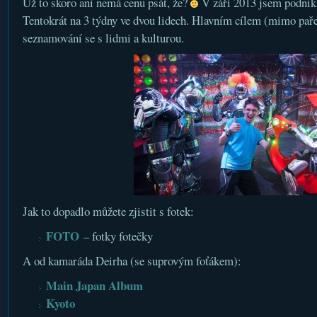
Už to skoro ani nemá cenu psát, že?
V září 2013 jsem podni
Tentokrát na 3 týdny ve dvou lidech. Hlavním cílem (mimo paře
seznamování se s lidmi a kulturou.
Jak to dopadlo můžete zjistit s fotek:
FOTO
– fotky fotečky
A od kamaráda Deirha (se suprovým foťákem):
Main Japan Album
Kyoto