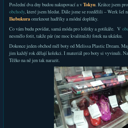
Tokyu
Poslední dva dny budou nakupovací a v
. Krátce jsem pr
obchody
, které jsem hledat. Dále jsme se rozdělili – Werk šel na
Ikebukura
omrknout hadříky a módní doplňky.
Co vám budu povídat, samá móda pro lolitky a gotikáře. V
ob
nesmělo fotit, takže pár (ne moc kvalitních) fotek na ukázku.
Dokonce jeden obchod měl boty od Melissa Plastic Dream. Maj
jim každý rok dělají kolekci. I materiál pro boty si vyvinuli. N
Těžko na ně jen tak narazit.