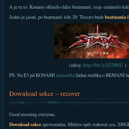
A je tu to. Konami ohlasilo dalsi beatmanii, resp. oznámilo kde
beatmania i
Jedno je jasné, po beatmanii iidx 20: Tricoro bude
(zdroj:
http://bit.ly/ZJ20NU
)
PS: Na E3 pd KONAMI
nezazněla
žádná zmíňka o BEMANI hr
Download sekce – recover
Napsal
Xsoft
dne 19. 4. 2013 do
KRÁTCE
|
Komentáře nejsou povolené
u textu s názvem Download se
Good morning everyone.
Download sekce
zprovozněna. Můžete opět stahovat cca. 200