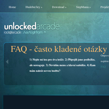
Home
Hudební hry
»
Download
»
StepMania
»
Projekt
FAQ - často kladené otázky
Odpově
1) Nejde mi hra pro dva hráče. 2) Připojili jsme podložku,
najdete
ale nereaguje. 3) Nevidím menu a hlavní nabídku. 4) Kam
FAQ
mám nahrát novou hudbu?