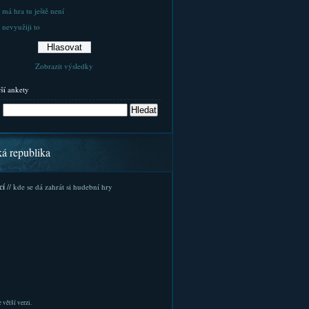
 má hra tu ještě není
 nevyužiji to
Zobrazit výsledky
rší ankety
ká republika
cí
// kde se dá zahrát si hudební hry
 větší verzi.