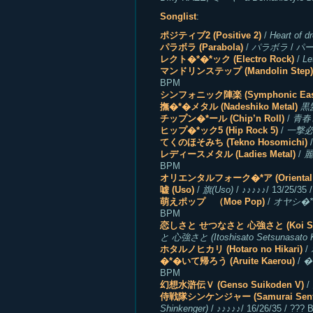
Songlist
:
ポジティブ2 (Positive 2)
/
Heart of d
パラボラ (Parabola)
/
パラボラ
/ パー�
レクト�*�*ック (Electro Rock)
/
Le
マンドリンステップ (Mandolin Step)
BPM
シンフォニック陣楽 (Symphonic Easy
撫�*�メタル (Nadeshiko Metal)
黒
チップン�*ール (Chip’n Roll)
/
青春ピ
ヒップ�*ック5 (Hip Rock 5)
/
一撃必
てくのほそみち (Tekno Hosomichi)
/
レディースメタル (Ladies Metal)
/
麗
BPM
オリエンタルフォーク�*ア (Oriental Fo
嘘 (Uso)
/
旗(Uso)
/ ♪♪♪♪♪/ 13/25/35 
萌えポップ （Moe Pop)
/
オヤシ�*の�
BPM
恋しさと せつなさと 心強さと (Koi Shisat
と 心強さと (Itoshisato Setsunasato K
ホタルノヒカリ (Hotaro no Hikari)
/
�*�いて帰ろう (Aruite Kaerou)
/
�
BPM
幻想水滸伝Ｖ (Genso Suikoden V)
/
侍戦隊シンケンジャー (Samurai Sentai
Shinkenger)
/ ♪♪♪♪♪/ 16/26/35 / ???