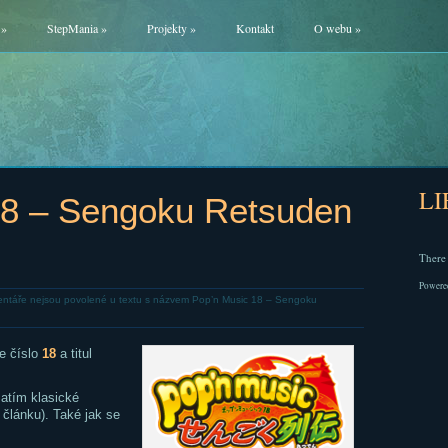
»
StepMania
»
Projekty
»
Kontakt
O webu
»
L
18 – Sengoku Retsuden
There 
Powere
ntáře nejsou povolené
u textu s názvem Pop’n Music 18 – Sengoku
e číslo
18
a titul
atím klasické
 článku). Také jak se