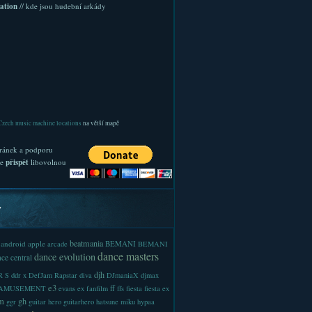
ation
// kde jsou hudební arkády
Czech music machine locations
na větší mapě
ránek a podporu
te
přispět
libovolnou
y
beatmania
android
apple
BEMANI
arcade
BEMANI
dance masters
dance evolution
ce central
djh
 S
ddr x
DefJam Rapstar
diva
DJmaniaX
djmax
e3
ff
-AMUSEMENT
evans
ex
fanfilm
ffs
fiesta
fiesta ex
m
gh
ggr
guitar hero
guitarhero
hatsune miku
hypaa