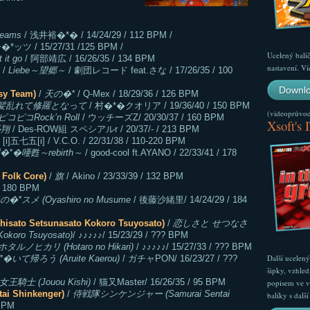
reams
/ 浅井裕�*� / 14/24/29 / 112 BPM /
*ッツ / 15/27/31 /125 BPM /
Ucelený balí
t it go
/ 阿部靖広 / 16/26/35 / 134 BPM
nastavení. Ví
/
Liebe～望郷～
/ 劇団レコード feat.さな / 17/26/35 / 100
Downlo
 Team)
/
天の�*
/ Q-Mex / 18/29/36 / 126 BPM
髪乱れて修羅となって
/ 村�*�クオリア / 19/36/40 / 150 BPM
(videoprůvodc
コピコRock’n Roll
/ ウッチーズZ/ 20/30/37 / 160 BPM
Xsoft's 
翔
/ Des-ROW組 スペシアルr / 20/37/- / 213 BPM
 [i]五七五[i] / V.C.O. / 22/31/38 / 110-220 BPM
�*�唖甦～rebirth～
/ good-cool ft.AYANO / 22/33/41 / 178
lk Core)
/
旗
/ Akino / 23/33/39 / 132 BPM
/ 180 BPM
*スメ (Oyashiro no Musume
/ 後藤沙緒里/ 14/24/29 / 184
o Setsunasato Kokoro Tsuyosato)
/
恋しさと せつなさ
okoro Tsuyosato)
/ ♪♪♪♪♪/ 15/23/29 / ??? BPM
ホタルノヒカリ (Hotaro no Hikari)
/ ♪♪♪♪♪/ 15/27/33 / ??? BPM
Další ucelen
*�いて帰ろう (Aruite Kaerou)
/ ガチャPON/ 16/23/27 / ???
šipky, vzhled
女王騎士 (Jouou Kishi)
/ 猫又Master/ 16/26/35 / 95 BPM
popisem ve v
 Shinkenger)
/
侍戦隊シンケンジャー (Samurai Sentai
balíky s dal
 BPM