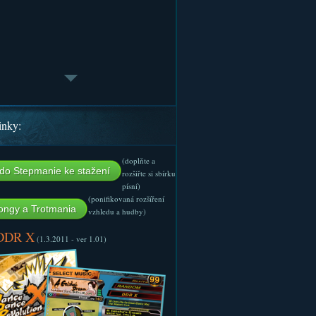
inky:
(doplňte a
do Stepmanie ke stažení
rozšiřte si sbírku
písní)
(ponifikovaná rozšíření
ngy a Trotmania
vzhledu a hudby)
 DDR X
(1.3.2011 - ver 1.01)