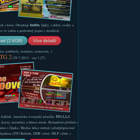
ček s hrou. Obsahuje
hudbu
, šipky, vzhled, zvuky a
ce ve videu a podrobný popis v detailech.
ad (2.6GB)
Více detailů
e, nadhledy, instalace, nastavení,..)
ITG 2
(29.7.2013 - ver 1.27)
ý balíček. Americko-evropské písničky
ITG1,2,3
,
, kurzy, maratóny a fitness mode. Kompletní přehled s
ideu i článku. Možno lehce dohrát i předpřipravené
ší hudbou (ITG Rebirth, DDR výbeř, MLP výběr..)