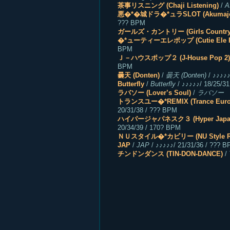
茶事リスニング (Chaji Listening)
/
A
悪�*�城ドラ�*ュラSLOT (Akumajou 
??? BPM
ガールズ・カントリー (Girls Country
�*ューティーエレポップ (Cutie Ele P
BPM
Ｊ－ハウスポップ２ (J-House Pop 2)
BPM
曇天 (Donten)
/
曇天 (Donten)
/ ♪♪♪♪♪
Butterfly
/
Butterfly
/ ♪♪♪♪♪/ 18/25/3
ラバソー (Lover’s Soul)
/
ラバソー ～l
トランスユー�*REMIX (Trance Euro
20/31/38 / ??? BPM
ハイパージャパネスク３ (Hyper Japane
20/34/39 / 170? BPM
ＮＵスタイル�*カビリー (NU Style Ro
JAP
/
JAP
/ ♪♪♪♪♪/ 21/31/36 / ??? 
チンドンダンス (TIN-DON-DANCE)
/