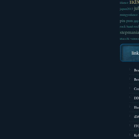
iid
idance
ju
japan2013
mungyodance
piu
pnm
ppp
roc
rock band
stepmani
utacchi
vanoc
lin
Bea
Bem
Cze
DD
Hud
iD
ITG
Kyl