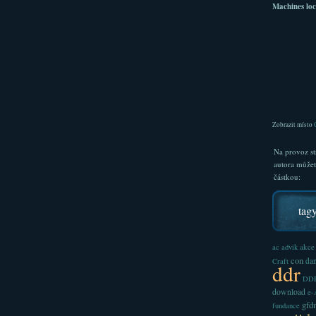
Machines loc
Zobrazit místo
Na provoz st
autora může
částkou:
tag
akce
ac
advik
con
dan
Craft
ddr
DDR
download
e
gfd
fundance