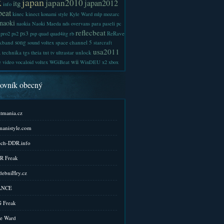
x
japan
japan2010
japan2012
itg
info
beat
kinect
kinec
konami style
Kyle Ward
mlp
mozarc
naoki
naokia
Naoki Maeda
nds
overvans
para
paseli
pc
reflecbeat
ps3
ReRave
pro2
ps2
psp
quad
quad4itg
rb
kband
song
space channel 5
sound voltex
starcraft
a
usa2011
technika
tgs
tnt
unlock
theia
tv
ultrastar
wii
e
video
vocaloid
voltex
WGiBeat
WinDEU
x2
xbox
kovník obecný
tmania.cz
anistyle.com
ch-DDR.info
R Freak
ebniHry.cz
ANCE
 Freak
e Ward