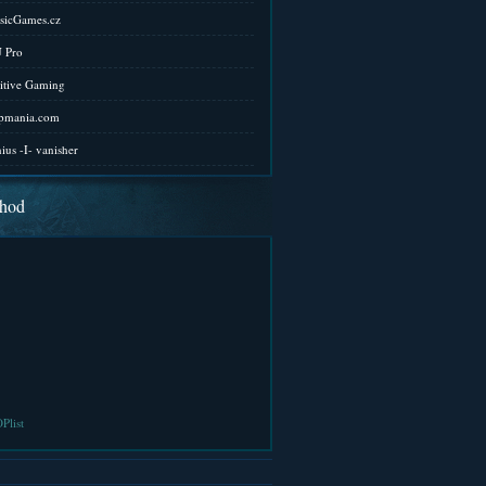
sicGames.cz
 Pro
itive Gaming
pmania.com
ius -I- vanisher
hod