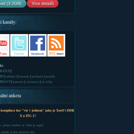
ad (3.2GB)
Více detailů
í kanály:
iky
:
RÁTCE
]
RY
]
arkády
|
konzole
|
počítače
|
mobily
PRÁVY
]
historie
|
z homova
|
ze světa
ální anketa
 kompilace her "vše v jednom" jako je Xsoft's DDR
X a ITG 2?
, jeden soubor se vším je super
 umím si hru sestavit sám