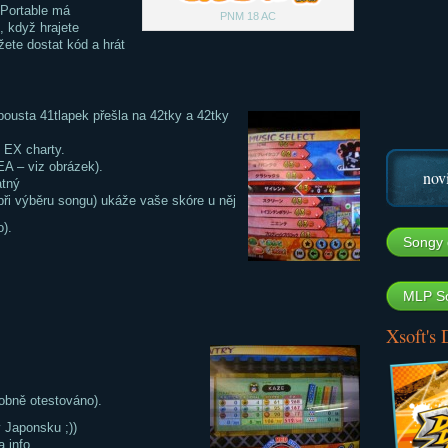
 Portable má
PNM 18 AC
 když hrajete
te dostat kód a hrát
ousta 41tlapek přešla na 42tky a 42tky
 EX charty.
 EA – viz obrázek).
nov
atný
při výběru songu) ukáže vaše skóre u něj
).
Songy 
MLP So
Xsoft's
obně otestováno).
 Japonsku ;))
info.