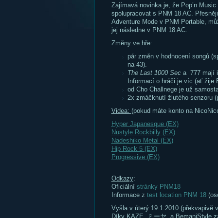
Zajímavá novinka je, že Pop’n Music
spolupracovat s PNM 18 AC. Přesněji,
Adventure Mode v PNM Portable, může
jej následne v PNM 18 AC.
Změny ve hře
:
pár změn v hodnocení songů (sp
na 43).
The Last 1000 Sec
a 777 mají i
Informací o hráči je víc (ať žije
od Cho Challnege je už samost
2x zmáčknutí žlutého senzoru (
Videa:
(pokud máte konto na NicoNico
Hyper Japanesque (EX)
Nustyle Rockbilly (EX)
Nadeshiko Metal (EX)
Hip Rock 5 (EX)
Progressive (EX)
Odkazy
:
Oficiální
stránky PNM18
Informace z
test location PNM 18
(os
Vyšla v úterý 19.1.2010 (překvapivě v
Díky KAZE, ミーヤ a BemaniStyle za 