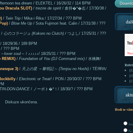
fternoon tea dream
/ ELEKTEL / 16/26/32 / 114 BPM
Downlo
Dracula SLOT)
/
trezire de spirit
/ 倉持�*�志 / 17/30/38 /
)
/
Twin Trip
/ Mika☆Rika / 17/27/34 / ??? BPM
dalš
op)
/
Blow Me Up
/ Sota Fujimori feat. Calin / 17/31/38 / ???
/
心のコラージュ (Kokoro no Clutch)
/ つよし/ 17/25/31 / ???
/ 18/29/36 / 189 BPM
1 / ??? BPM
over soul～
/ ♪♪♪♪♪/ 18/25/31 / ??? BPM
 REMIX)
/
Foundation of You (DJ Command mix)
/ 水橋舞/
Rubr
sque 3)
/
天上の星 ～黎明記～ (Tenjou no Hoshi)
/ TЁЯRA/
[
K
[
H
ckbilly
/
Electronic or Treat!
/ PON / 20/30/37 / ??? BPM
[
Z
BPM
TIN-DON-DANCE
/ ノーボト�*！/ 18/30/? / ??? BPM
aktu
Diskuze ukončena.
Hodí se vám
Ano
Ne,