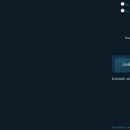
Ne,
Ne,
Sta
čes
Kalendář ak
Kalendář akcí
ve