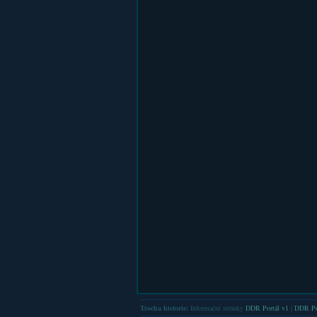
Trocha historie:
Informační stránky
DDR Portál v1
|
DDR Po