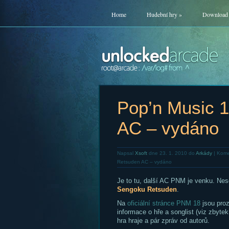
Home
Hudební hry
»
Download
Pop’n Music 
AC – vydáno
Napsal
Xsoft
dne 23. 1. 2010 do
Arkády
|
Kome
Retsuden AC – vydáno
Je to tu, další AC PNM je venku. Nes
Sengoku Retsuden
.
Na
oficiální stránce PNM 18
jsou proz
informace o hře a songlist (viz zbytek
hra hraje a pár zpráv od autorů.