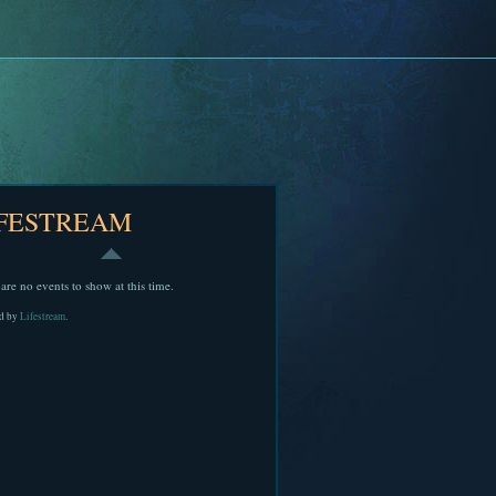
IFESTREAM
are no events to show at this time.
d by
Lifestream
.