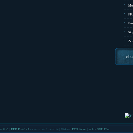
Mu
PIU
Pos
Ste
Zen
obc
rtál v2
|
DDR Portál v3
na v4 se právě nacházíte | Diskuze:
DDR fórum
|
archiv DDR Fóra