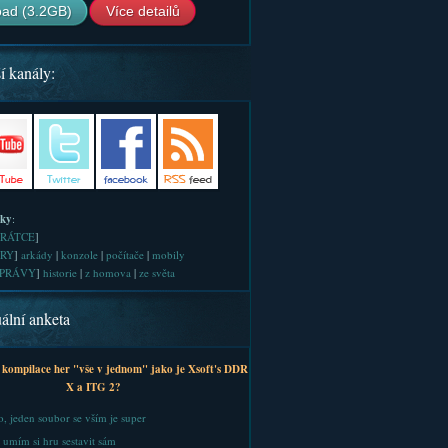
ad (3.2GB)
Více detailů
í kanály:
iky
:
RÁTCE
]
RY
]
arkády
|
konzole
|
počítače
|
mobily
PRÁVY
]
historie
|
z homova
|
ze světa
ální anketa
 kompilace her "vše v jednom" jako je Xsoft's DDR
X a ITG 2?
, jeden soubor se vším je super
 umím si hru sestavit sám