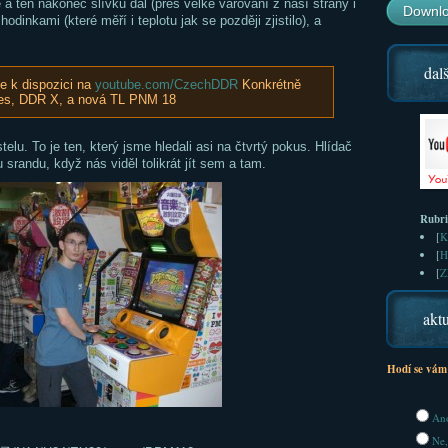
 a ten nakonec slívku dal (přes velké varování z naší strany i
Downlo
dinkami (které měří i teplotu jak se později zjistilo), a
dalš
je k dispozici na
youtube.com/CzechDDR
Konkrétně
les, DDR X, a nová TL PNM 18
lu. To je ten, který jsme hledali asi na čtvrtý pokus. Hlídač
 srandu, když nás viděl tolikrát jít sem a tam.
Rubr
[
K
[
H
[
Z
aktu
Hodí se vám
Ano
Ne,