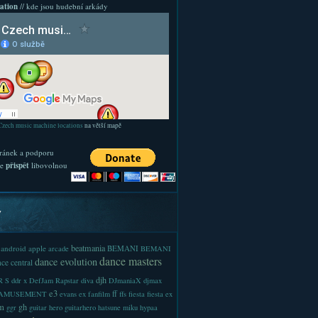
ation
// kde jsou hudební arkády
Czech music machine locations
na větší mapě
ránek a podporu
te
přispět
libovolnou
y
beatmania
android
apple
BEMANI
arcade
BEMANI
dance masters
dance evolution
ce central
djh
 S
ddr x
DefJam Rapstar
diva
DJmaniaX
djmax
e3
ff
-AMUSEMENT
evans
ex
fanfilm
ffs
fiesta
fiesta ex
m
gh
ggr
guitar hero
guitarhero
hatsune miku
hypaa