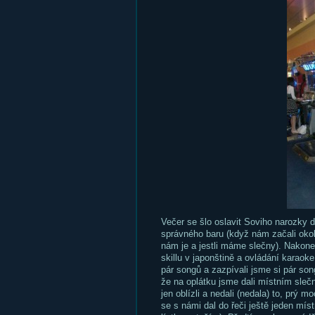
Večer se šlo oslavit Soviho narozky do
správného baru (když nám začali okol
nám je a jestli máme slečny). Nakone
skillu v japonštině a ovládání karao
pár songů a zazpívali jsme si pár so
že na oplátku jsme dali místním sleč
jen oblízli a nedali (nedala) to, prý m
se s námi dal do řeči ještě jeden místní