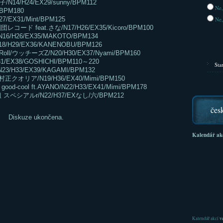
N14/H24/EX29/sunny/BPM112
Ne,
/BPM180
X31/Mint/BPM125
Ne,
ド feat.さな/N17/H26/EX35/Kicoro/BPM100
6/H26/EX35/MAKOTO/BPM134
H29/EX36/KANENOBU/BPM126
/ウッチーズZ/N20/H30/EX37/Nyami/BPM160
EX38/GOSHICHI/BPM110～220
Sta
H33/EX39/KAGAMI/BPM132
リア/N19/H36/EX40/Mimi/BPM150
cool ft.AYANO/N22/H33/EX41/Mimi/BPM178
ペシアルr/N22/H37/EXなし/六/BPM212
čes
Diskuze ukončena.
Kalendář ak
Kalendář akcí
ve