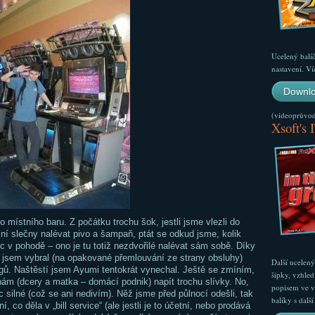
Ucelený balí
nastavení. Ví
Downlo
(videoprůvodc
Xsoft's 
 místního baru. Z počátku trochu šok, jestli jsme vlezli do
ní slečny nalévat pivo a šampaň, ptát se odkud jsme, kolik
c v pohodě – ono je tu totiž nezdvořilé nalévat sám sobě. Díky
ke jsem vybral (na opakované přemlouvání ze strany obsluhy)
Další ucelen
ngů. Naštěstí jsem Ayumi tentokrát vynechal. Ještě se zmíním,
šipky, vzhled
nám (dcery a matka – domácí podnik) napít trochu slívky. No,
popisem ve v
oc silné (což se ani nedivím). Něž jsme před půlnocí odešli, tak
balíky s dal
, co děla v „bill service“ (ale jestli je to účetní, nebo prodává