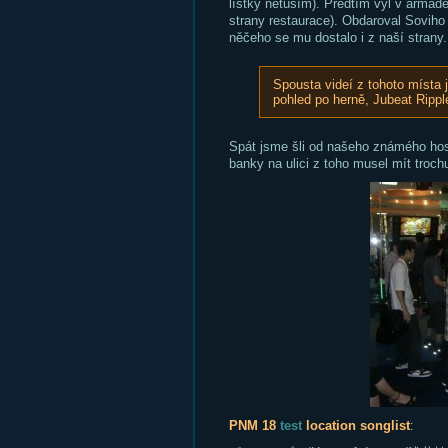
lístky netuším). Předtím vyl v armádě
strany restaurace). Obdaroval Soviho ho
něčeho se mu dostalo i z naší strany.
Spousta videí z tohoto místa 
pohled po herně, Jubeat Ripp
Spát jsme šli od našeho známého hoste
banky na ulici z toho musel mít trochu
PNM 18
test
location
songlist
: