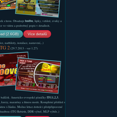
ček s hrou. Obsahuje
hudbu
, šipky, vzhled, zvuky a
ce ve videu a podrobný popis v detailech.
ad (2.6GB)
Více detailů
e, nadhledy, instalace, nastavení,..)
ITG 2
(29.7.2013 - ver 1.27)
ý balíček. Americko-evropské písničky
ITG1,2,3
,
, kurzy, maratóny a fitness mode. Kompletní přehled s
ideu i článku. Možno lehce dohrát i předpřipravené
ší hudbou (ITG Rebirth, DDR výbeř, MLP výběr..)