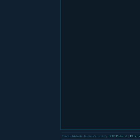
Trocha historie:
Informační stránky
DDR Portál v1
|
DDR Po