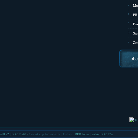
Mu
PIU
Pos
Ste
Zen
obc
rtál v2
|
DDR Portál v3
na v4 se právě nacházíte | Diskuze:
DDR fórum
|
archiv DDR Fóra