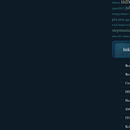
iid
idance
ju
japan2013
mungyodance
piu
pnm
ppp
roc
rock band
stepmani
utacchi
vanoc
lin
Bea
Bem
Cze
DD
Hud
iD
ITG
Kyl