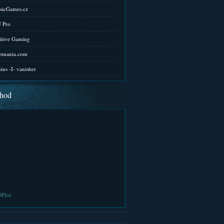
sicGames.cz
 Pro
itive Gaming
pmania.com
ius -I- vanisher
hod