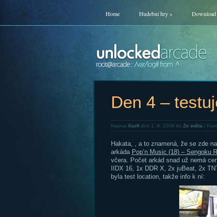
Home
Hudební hry
»
Download
Den 4 – testu
Napsal
Xsoft
dne 1. 9. 2009 do
Ze světa
|
Kome
Hakata, , a to znamená, že se zde na
arkáda
Pop’n Music (18) – Sengoku 
včera. Počet arkád snad už nemá cen
IIDX 16, 1x DDR X, 2x juBeat, 2x T
byla test location, takže info k ní: