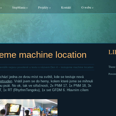
»
StepMania
»
Projekty
»
Kontakt
O webu
»
L
jeme machine location
There 
ntáře nejsou povolené
u textu s názvem Den 4 – testujeme machine location
Powere
chází jedna ze dvou míst na světě, kde se testuje nová
Retsuden
. Vrátil jsem se do herny, kolem které jsme se mihnuli
u psát. No ok, tak ve střučnosti, 2x PNM 17, 1x PNM 18, 3x
NT, 1x RT (RhythmTengoku), 1x set GFDM 6. Hlavním cílem