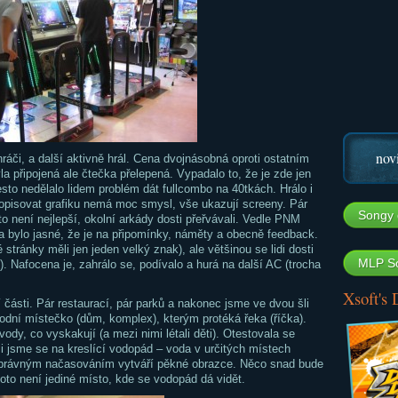
nov
hráči, a další aktivně hrál. Cena dvojnásobná oproti ostatním
la připojená ale čtečka přelepená. Vypadalo to, že je zde jen
esto nedělalo lidem problém dát fullcombo na 40tkách. Hrálo i
opisovat grafiku nemá moc smysl, vše ukazují screeny. Pár
Songy 
to není nejlepší, okolní arkády dosti přeřvávali. Vedle PNM
a bylo jasné, že je na připomínky, náměty a obecně feedback.
 stránky měli jen jeden velký znak), ale většinou se lidi dosti
MLP So
). Nafocena je, zahrálo se, podívalo a hurá na další AC (trocha
Xsoft's
části. Pár restaurací, pár parků a nakonec jsme ve dvou šli
odní místečko (dům, komplex), kterým protéká řeka (říčka).
y, co vyskakují (a mezi nimi létali děti). Otestovala se
li jsme se na kreslící vodopád – voda v určitých místech
správným načasováním vytváří pěkné obrazce. Něco snad bude
 toto není jediné místo, kde se vodopád dá vidět.