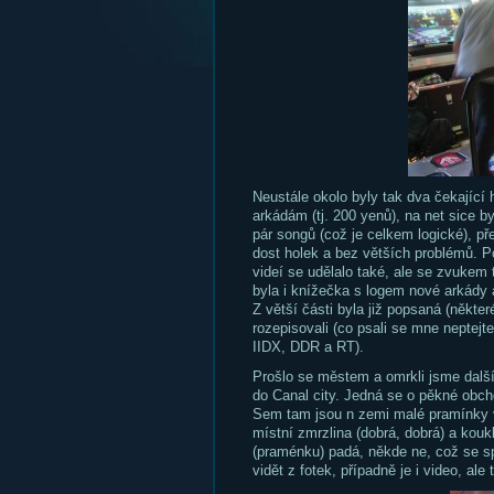
Neustále okolo byly tak dva čekající 
arkádám (tj. 200 yenů), na net sice by
pár songů (což je celkem logické), př
dost holek a bez větších problémů. P
videí se udělalo také, ale se zvukem 
byla i knížečka s logem nové arkády 
Z větší části byla již popsaná (některé
rozepisovali (co psali se mne neptejte
IIDX, DDR a RT).
Prošlo se městem a omrkli jsme další 
do Canal city. Jedná se o pěkné obch
Sem tam jsou n zemi malé pramínky vod
místní zmrzlina (dobrá, dobrá) a kouk
(praménku) padá, někde ne, což se 
vidět z fotek, případně je i video, ale