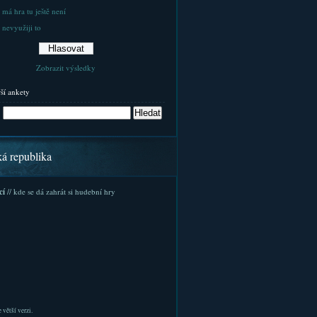
 má hra tu ještě není
 nevyužiji to
Zobrazit výsledky
rší ankety
ká republika
cí
// kde se dá zahrát si hudební hry
 větší verzi.