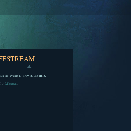
IFESTREAM
are no events to show at this time.
d by
Lifestream
.