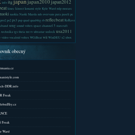
x
japan
japan2010
japan2012
itg
info
beat
kinect
kinec
konami style
Kyle Ward
mlp
mozarc
naoki
naokia
Naoki Maeda
nds
overvans
para
paseli
pc
reflecbeat
ps3
ReRave
pro2
ps2
psp
quad
quad4itg
rb
kband
song
space channel 5
sound voltex
starcraft
a
usa2011
technika
tgs
tnt
unlock
theia
tv
ultrastar
wii
e
video
vocaloid
voltex
WGiBeat
WinDEU
x2
xbox
kovník obecný
tmania.cz
anistyle.com
ch-DDR.info
R Freak
ebniHry.cz
ANCE
 Freak
e Ward