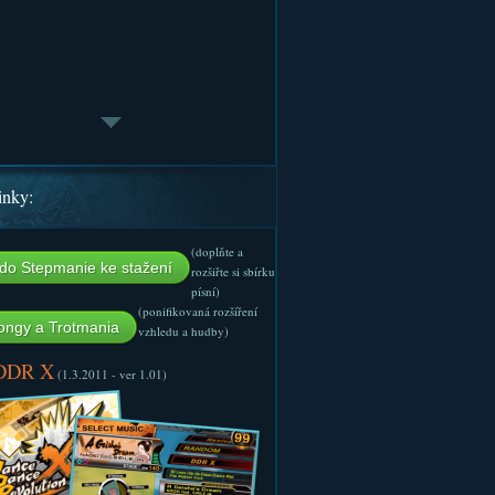
inky:
(doplňte a
do Stepmanie ke stažení
rozšiřte si sbírku
písní)
(ponifikovaná rozšíření
ngy a Trotmania
vzhledu a hudby)
 DDR X
(1.3.2011 - ver 1.01)