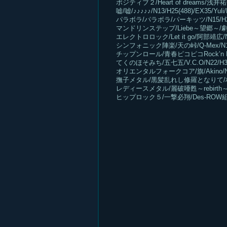
ポジティブ２/Heart of dreams/浅井祐子/
嘘/嘘/♪♪♪♪♪/N13/H25(488)/EX35/Yuli
パラボラ/パラボラ/パーキッツ/N15/H27/E
マンドリンステップ/Liebe～望郷～/劇団レコー
エレクトロロック/Let it go/阿部靖広/N1
シンフォニック陣楽/天の峠/Q-Mex/N18/
チップンロール/青春ピコピコRock’n Roll
てくのほそみち/五七五/V.C.O/N22/H31/
オリエンタルフォークコア/旗/Akino/N23/
撫子メタル/黒髪乱れし修羅となりて/村正クオ
レディースメタル/麗破唖甦～rebirth～good-
ヒップロック５/一撃必翔/Des-ROW組 ス