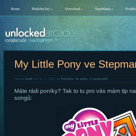
Home
Hudební hry
»
Download
»
StepMania
»
Projekt
My Little Pony ve Stepman
Napsal
Xsoft
dne 11. 3. 2012 do
Počítače
,
Ze světa
|
2 komentářů
Máte rádi poníky? Tak to tu pro vás mám tip na
songů: