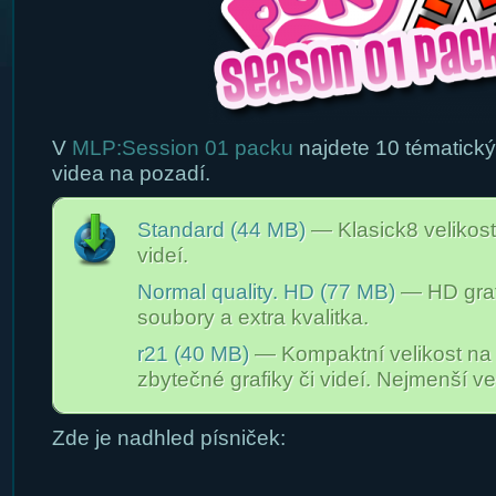
V
MLP:Session 01 packu
najdete 10 tématický
videa na pozadí.
Standard (44 MB)
— Klasick8 velikost
videí.
Normal quality. HD (77 MB)
— HD grafi
soubory a extra kvalitka.
r21 (40 MB)
— Kompaktní velikost na
zbytečné grafiky či videí. Nejmenší vel
Zde je nadhled písniček: