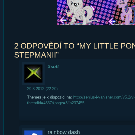
2 ODPOVĚDÍ TO “MY LITTLE PO
STEPMANII”
Xsoft
29.3.2012 (22:20)
Themes je k dispozici na:
http://zenius-i-vanisher.com/v5.2/v
threadid=4537&page=3#p237455
rainbow dash