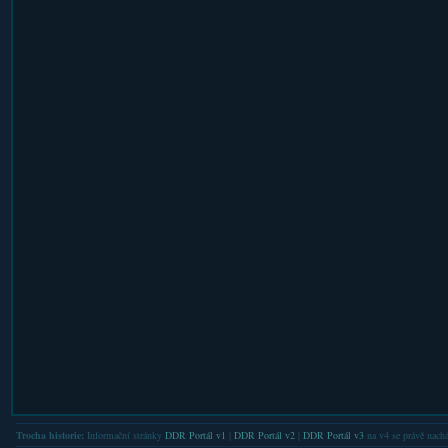
Trocha historie:
Informační stránky
DDR Portál v1
|
DDR Portál v2
|
DDR Portál v3
na v4 se právě nachá