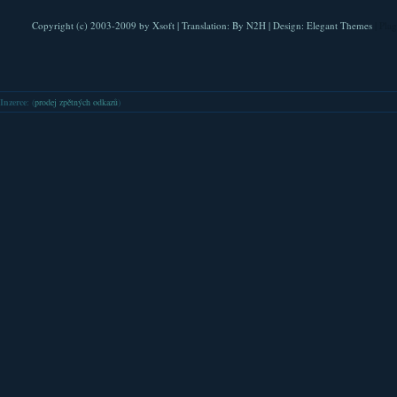
Copyright (c) 2003-2009 by
Xsoft
| Translation:
By N2H
| Design:
Elegant Themes
| Pla
Inzerce
: (
prodej zpětných odkazů
)