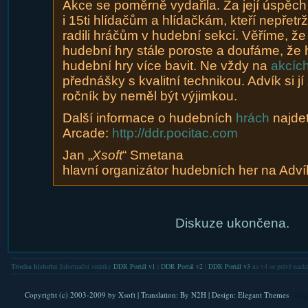
Akce se poměrně vydařila. Za její úspěch
i 15ti hlídačům a hlídačkám, kteří nepřetržit
radili hráčům v hudební sekci. Věříme, že
hudební hry stále poroste a doufáme, že
hudební hry více bavit. Ne vždy na
akcíc
přednášky s kvalitní technikou. Advík si jí 
ročník by neměl být výjimkou.
Další informace o hudebních
hrách
najde
Arcade:
http://ddr.pocitac.com
Jan „
Xsoft
“ Smetana
hlavní organizátor hudebních her na Adví
Diskuze ukončena.
Trocha historie:
Informační stránky
DDR Portál v1
|
DDR Portál v2
|
DDR Portál v3
na v4 se právě nachá
Copyright (c) 2003-2009 by
Xsoft
| Translation:
By N2H
| Design:
Elegant Themes
| Pla