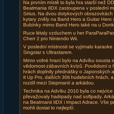
Na prvním místě to byla hra starší než D
Beatmania IIDX zastoupena v poslední mi
Sirius. Na dvou dotykových obrazovkách 
kytary zněly na Band Hero a Guitar Hero s
Bubínky mimo Band Hero také na u Don
Ruce létaly vzduchem u her ParaParaPa
Cherr 2 pro Nintendo Wii.
V poslední místnosti se vyjímalo karaoke 
Singstar s Ultrastarem.
Mimo volné hraní bylo na Advíku sousta so
vědomost-zábavních kvízů. Povědomí o 
hrách doplnily přednášky o Japonských 
It Up Pro, dalších 30ti hudebních hrách, a n
rozdíl mezi Stepmanií a arkádou.
Technika na Advíku 2010 byla co nejvíce 
převažovaly hadrpady nad softpady. Ark
na Beatmanii IIDX i Impact Adrace. Vše pr
mohli dostat to nejlepší.