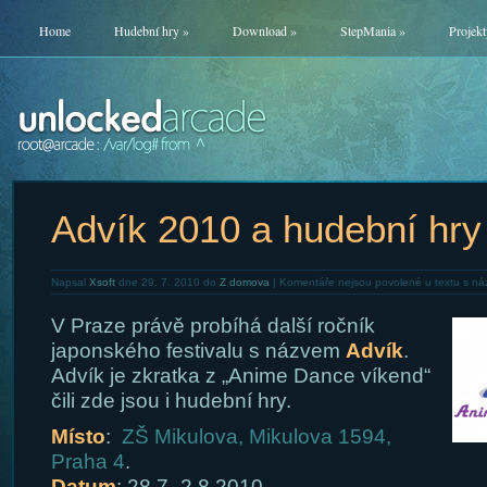
Home
Hudební hry
»
Download
»
StepMania
»
Projekt
Advík 2010 a hudební hry
Napsal
Xsoft
dne 29. 7. 2010 do
Z domova
|
Komentáře nejsou povolené
u textu s ná
V Praze právě probíhá další ročník
japonského festivalu s názvem
Advík
.
Advík je zkratka z „Anime Dance víkend“
čili zde jsou i hudební hry.
Místo
:
ZŠ Mikulova, Mikulova 1594,
Praha 4
.
Datum
: 28.7.-2.8.2010