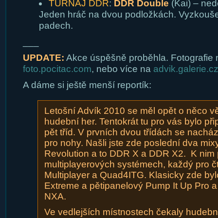
TURNAJ DDR
:
DDR Double
(Kai) – ned
Jeden hráč na dvou podložkách. Vyzkouše
padech.
___
UPDATE:
Akce úspěšně proběhla. Fotografie 
foto.pocitac.com
, nebo více na
advik.galerie.c
A dáme si ještě menší reportík:
Letošní Advík 2010 se měl opět o něco vě
hudební her. Tentokrát tu pro vás bylo př
pět tříd. V prvních dvou třídách se nachá
pro nohy. Našli jste zde poslední dva m
Revolution a to DDR X a DDR X2. K nim p
multiplayerových systémech, každý pro čt
Multiplayer a Quad4ITG. Klasicky zde by
Extreme a pětipanelový Pump It Up Pro a
NXA.
Ve vedlejších místnostech čekaly hudební