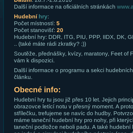
Další informace na oficiálních stránkách
www.a
Hudební
hry
:
Počet místností:
5
Počet stanovišť:
20
Hudební hry: DDR, ITG, PIU, PPP, IIDX, DK,
.. (také máte rádi zkratky? ;))
Soutěže, přednášky, kvízy, maratony, Feet of 
vám k dispozici.
Další informace o programu a sekci hudebních 
článku.
Obecné info:
Hudební hry tu jsou již přes 10 let. Jejich princi
obrazovce letící notu v přesný moment. A pro
střílečku, trefujeme se navíc do hudby. Potvrz
máme taneční hudební hry pro nohy, při který
taneční podložce neboli padu. A také hudební 