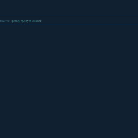
Inzerce
: (
prodej zpětných odkazů
)