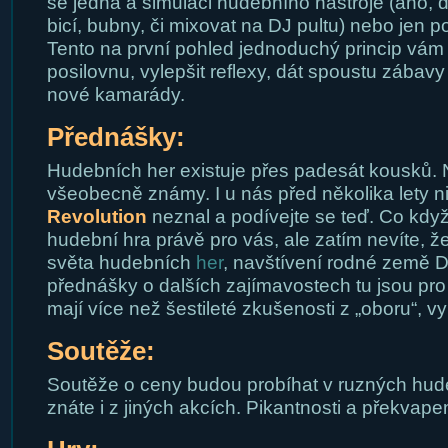
se jedná a simulaci hudebního nástroje (ano, d
bicí, bubny, či mixovat na DJ pultu) nebo jen p
Tento na první pohled jednoduchý princip vám
posilovnu, vylepšit reflexy, dát spoustu zábav
nové kamarády.
Přednášky:
Hudebních her existuje přes padesát kousků.
všeobecně známy. I u nás před několika lety n
Revolution
neznal a podívejte se teď. Co kdy
hudební hra právě pro vás, ale zatím nevíte, že
světa hudebních
her
, navštívení rodné země 
přednášky o dalších zajímavostech tu jsou pro
mají více než šestileté zkušenosti z „oboru“, vy
Soutěže:
Soutěže o ceny budou probíhat v ruzných hude
znáte i z jiných akcích. Pikantnosti a překvap