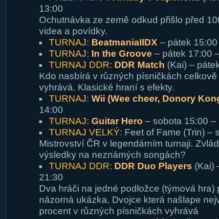
13:00
Ochutnávka ze země odkud přišlo před 10ti
videa a povídky.
TURNAJ
:
BeatmaniaIIDX
– pátek 15:00
TURNAJ
:
In the Groove
– pátek 17:00 
TURNAJ DDR
:
DDR Match
(Kai) – páte
Kdo nasbírá v různých písničkách celkově 
vyhrává. Klasické hraní s efekty.
TURNAJ
:
Wii (Wee cheer, Donory Kon
14:00
TURNAJ
:
Guitar Hero
– sobota 15:00 –
TURNAJ VELKÝ
: Feet of Fame (Trin) –
Mistrovství ČR v legendárním turnaji. Zvlád
výsledky na neznámých songách?
TURNAJ DDR
:
DDR Duo Players
(Kai) 
21:30
Dva hráči na jedné podložce (týmová hra)
názorná ukázka. Dvojce která našlape nej
procent v různých písničkách vyhrává