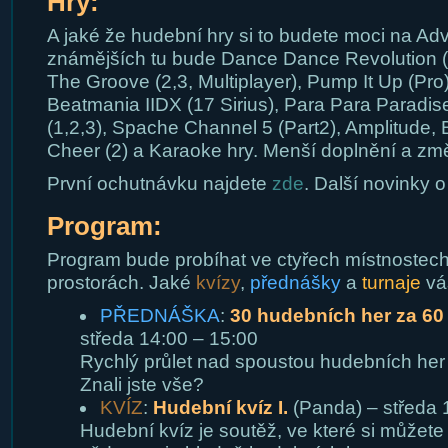
Hry:
A jaké že hudební hry si to budete moci na Ad
známějších tu bude Dance Dance Revolution (E
The Groove (2,3, Multiplayer), Pump It Up (Pr
Beatmania IIDX (17 Sirius), Para Para Paradi
(1,2,3), Spache Channel 5 (Part2), Amplitude,
Cheer (2) a Karaoke hry. Menší doplnění a z
První ochutnávku najdete
zde
. Další novinky 
Program:
Program bude probíhat ve ctyřech místnostech 
prostorách. Jaké
kvízy
,
přednášky
a
turnaje
vá
PŘEDNÁŠKA
:
30 hudebních her za 60
středa 14:00 – 15:00
Rychlý průlet nad spoustou hudebních her
Znali jste vše?
KVÍZ
:
Hudební kvíz I.
(Panda) – středa 
Hudební kvíz je soutěž, ve které si můžet