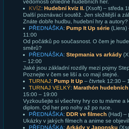
vědomosti ohledně hudebních her.
KVÍZ
:
Hudební kvíz II.
(Xsoft) – středa 
Další poznávací soutěž. Jen složitější a zá
Znáte dobře hudbu, hudební hry a autory?
PŘEDNÁŠKA
:
Pump It Up série
(Liera) 
11:00
Od počátků po současnost. O čem je hudeb
směrů?
PŘEDNÁŠKA
:
Stepmania vs arkády
(Xs
– 12:00
Jaké jsou základní rozdíly mezi pojmy Ste
Poznejte v čem se liší a co mají stejné.
TURNAJ
:
Pump It Up
– čtvrtek 12:30 – 
TURNAJ VELKÝ
:
Marathón hudebních
15:00 – 19:00
Vyzkoušejte si všechny hry co tu máme a k
diplom. Od her pro nohy až po ruce.
PŘEDNÁŠKA
:
DDR ve filmech
(Had) – 
Ukázky v jakých filmech a anime se objevi
PŘEDNÁŠKA
:
Arkády v Japonsku
(Xso