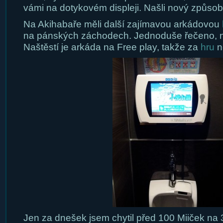
vámi na dotykovém displeji. Našli nový způsob j
Na Akihabaře měli další zajímavou arkádovou
na pánských záchodech. Jednoduše řečeno, na
Naštěstí je arkáda na Free play, takže za
hru
n
Jen za dnešek jsem chytil před 100 Miiček na 