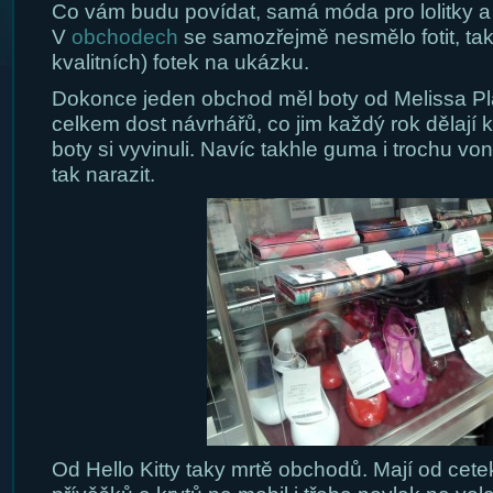
Co vám budu povídat, samá móda pro lolitky a
V
obchodech
se samozřejmě nesmělo fotit, ta
kvalitních) fotek na ukázku.
Dokonce jeden obchod měl boty od Melissa Pl
celkem dost návrhářů, co jim každý rok dělají ko
boty si vyvinuli. Navíc takhle guma i trochu vo
tak narazit.
Od Hello Kitty taky mrtě obchodů. Mají od cete