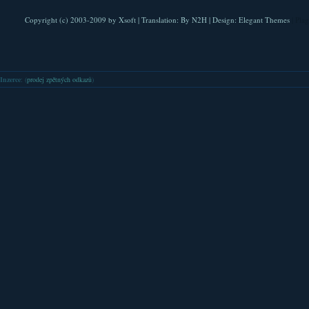
Copyright (c) 2003-2009 by
Xsoft
| Translation:
By N2H
| Design:
Elegant Themes
| Pla
Inzerce
: (
prodej zpětných odkazů
)