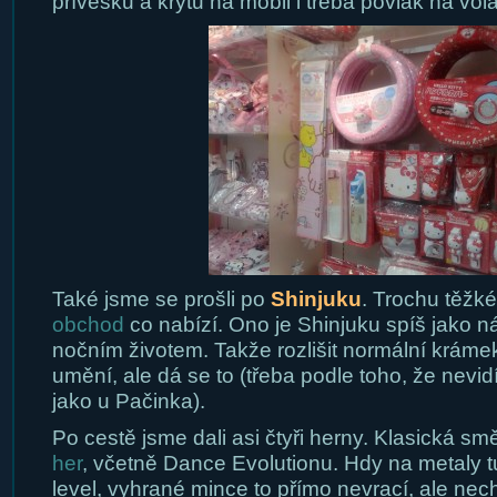
přívěšků a krytů na mobil i třeba povlak na vol
Také jsme se prošli po
Shinjuku
. Trochu těžké
obchod
co nabízí. Ono je Shinjuku spíš jako ná
nočním životem. Takže rozlišit normální krámek
umění, ale dá se to (třeba podle toho, že nevid
jako u Pačinka).
Po cestě jsme dali asi čtyři herny. Klasická 
her
, včetně Dance Evolutionu. Hdy na metaly t
level, vyhrané mince to přímo nevrací, ale nec