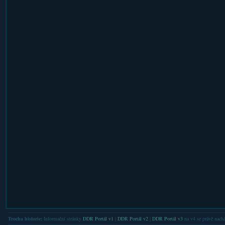
Trocha historie:
Informační stránky
DDR Portál v1
|
DDR Portál v2
|
DDR Portál v3
na v4 se právě nachá