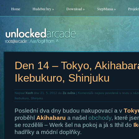
Home
Hudební hry
»
Download
»
StepMania
»
Projekt
Den 14 – Tokyo, Akihabar
Ikebukuro, Shinjuku
Napsal
Xsoft
dne 21. 5. 2012 do
Ze světa
|
Komentáře nejsou povolené
u textu s náz
Ikebukuro, Shinjuku
Poslední dva dny budou nakupovací a v
Toky
proběhl
Akihabaru
a našel
obchody
, které js
se rozdělili – Werk šel na pokoj a já s Ithil do
I
hadříky a módní doplňky.