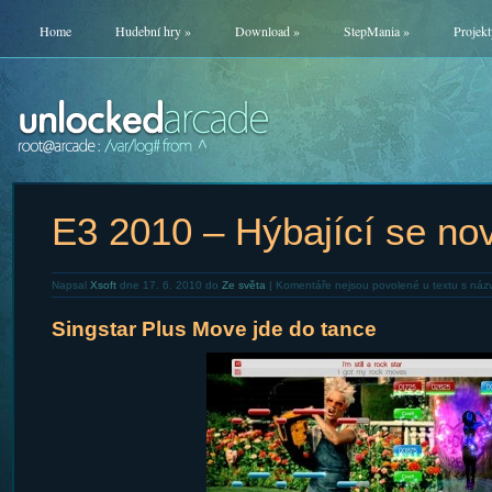
Home
Hudební hry
»
Download
»
StepMania
»
Projekt
E3 2010 – Hýbající se nov
Napsal
Xsoft
dne 17. 6. 2010 do
Ze světa
|
Komentáře nejsou povolené
u textu s náz
Singstar Plus Move jde do tance