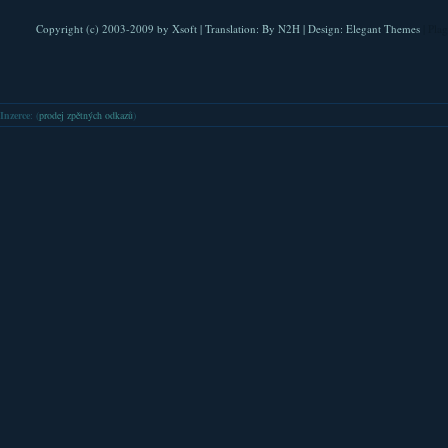
Copyright (c) 2003-2009 by
Xsoft
| Translation:
By N2H
| Design:
Elegant Themes
| Pla
Inzerce
: (
prodej zpětných odkazů
)