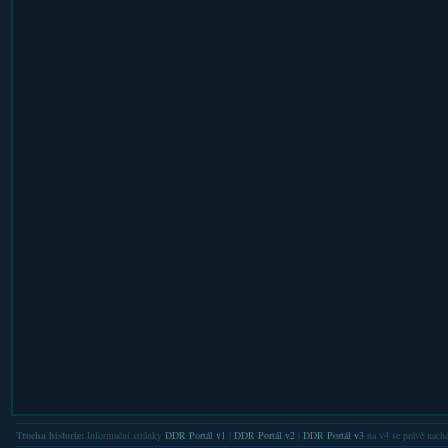
Trocha historie:
Informační stránky
DDR Portál v1
|
DDR Portál v2
|
DDR Portál v3
na v4 se právě nachá