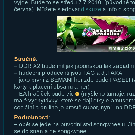
vyjde. Bude to se středu 7.7.2010. (původně to
června). Můžete sledovat
diskuze
a info o song
Stručně
:
– DDR X2 bude mít jak japonskou tak západn
– hudební producenti jsou TAG a dj.TAKA
– jako první z BEMANI her zde bude PASELI (
karty k placení obsahu a her)
– EA hračiček bude víc
(myšleno turnaje, rů
malé vychytávky, které se dají díky e-amusemen
sociální a on-line je prostě super, nyní i na DD
Podrobnosti
:
– opět se jede na původní styl songwheelu. Jin
se do stran a ne song-wheel.