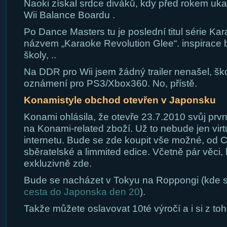
Naoki získal srdce diváků, kdy před rokem u
Wii Balance Boardu .
Po Dance Masters tu je poslední titul série Ka
názvem „Karaoke Revolution Glee“. inspirace b
školy, ..
Na DDR pro Wii jsem žádný trailer nenašel, šk
oznámení pro PS3/Xbox360. No, přístě.
Konamistyle obchod otevřen v Japonsku
Konami ohlásila, že otevře 23.7.2010 svůj prvn
na Konami-related zboží. Už to nebude jen vir
internetu. Bude se zde koupit vše možné, od C
sběratelské a limmited edice. Včetně pár věci,
exkluzivně zde.
Bude se nacházet v Tokyu na Roppongi (kde síd
cesta do Japonska den 20
).
Takže můžete oslavovat 10té výročí a i si z to