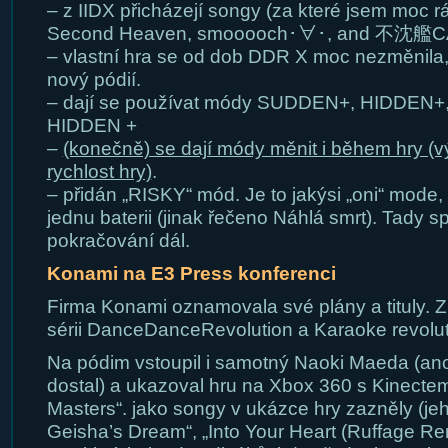
– z IIDX přicházejí songy (za které jsem moc rád
Second Heaven, smooooch･∀･, and 不沈艦
– vlastní hra se od dob DDR X moc nezměnila,
nový pódií.
– dají se používat módy SUDDEN+, HIDDEN+
HIDDEN +
–
(konečně) se dají módy měnit i během hry (v
rychlost hry)
.
– přidán „RISKY“ mód. Je to jakýsi „oni“ mode,
jednu baterii (jinak řečeno Náhlá smrt). Tady s
pokračování dál.
Konami na E3 Press konferenci
Firma Konami oznamovala své plány a tituly. Z
sérii DanceDanceRevolution a Karaoke revolut
Na pódim vstoupil i samotný Naoki Maeda (an
dostal) a ukazoval hru na Xbox 360 s Kinect
Masters“. jako songy v ukázce hry zazněly (je
Geisha’s Dream“, „Into Your Heart (Ruffage Remix