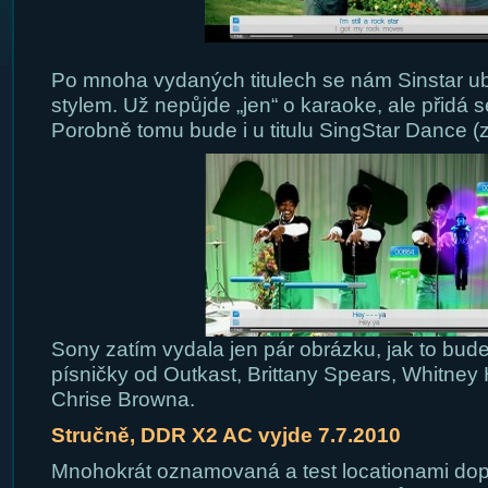
Po mnoha vydaných titulech se nám Sinstar ub
stylem. Už nepůjde „jen“ o karaoke, ale přidá s
Porobně tomu bude i u titulu SingStar Dance (z
Sony zatím vydala jen pár obrázku, jak to bud
písničky od Outkast, Brittany Spears, Whitney
Chrise Browna.
Stručně, DDR X2 AC vyjde 7.7.2010
Mnohokrát oznamovaná a test locationami d