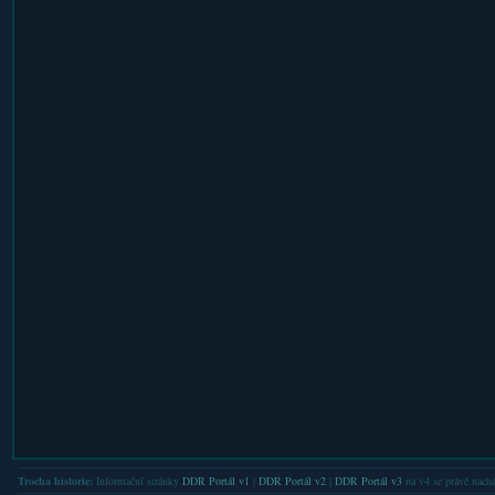
Trocha historie:
Informační stránky
DDR Portál v1
|
DDR Portál v2
|
DDR Portál v3
na v4 se právě nachá