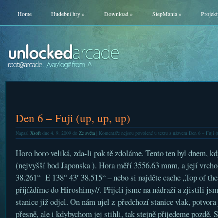
Home
Hudební hry
»
Download
»
StepMania
»
Projekt
Den 6 – Fuji (up, up, up)
Napsal
Xsoft
dne 4. 9. 2009 do
Ze světa
|
Komentáře nejsou povolené
u textu s názvem Den 6 – Fuji (
Horo horo veliká, zda-li pak tě zdoláme. Tento ten byl dnem, k
(nejvyšší bod Japonska ). Hora měří 3556.63 mnm, a její vrchol
38.261“ E 138° 43′ 38.515“ – nebo si najděte cache „Top of 
přijíždíme do Hiroshimy//. Přijeli jsme na nádraží a zjistili js
stanice již odjel. On nám ujel z předchozí stanice vlak, potvora
přesně, ale i kdybychom jej stihli, tak stejně přijedeme pozdě. S