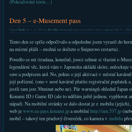
(Pokračování textu…)
Den 5 – e-Musement pass
Napsal
Xsoft
dne 1. 9. 2009 do
Ze světa
|
Komentáře nejsou povolené
u textu s názvem Den 5 – e-Mus
Tento den se spíše odpočívalo a odpoledne jsem vyrazil do hern
na místní pláži – možná se dočtete o Sniperovo restartu).
Povedlo se mi (tradaaa, konečně, jooo) sehnat si vlastní e-Muse
legendární věc, která vám v Japonsku ukládá skóre, unlockuje v
save a podpisem atd. No, pokus o její aktivaci v místní kavárně 
její pořízení. (ono v nové kavárně platíte registrační poplatek a
jestli tam jste 30minut nebo ne). Pár warningů ohledně Japan o
Konami ID i Game ID (ale to udělám jeětě jednou, vyplňovat a
nápad). Na mobilní stránky se dalo dostat je z mobilu (jejich), 
web je
www.ea-pass.konami.jp
a mobilní
http://am.537.jp
(nebo
mobil – takový ten pixelový čtvereček, co kamera v
mobilu
přev