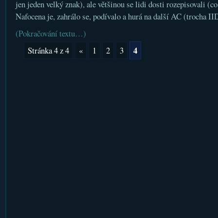
jen jeden velký znak), ale většinou se lidi dosti rozepisovali (co
Nafocena je, zahrálo se, podívalo a hurá na další AC (trocha 
(Pokračování textu…)
4
Stránka 4 z 4
«
1
2
3