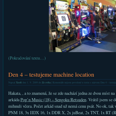
(Pokračování textu…)
Den 4 – testujeme machine location
Napsal
Xsoft
dne 1. 9. 2009 do
Ze světa
|
Komentáře nejsou povolené
u textu s názvem Den 4 – testuj
Hakata, , a to znamená, že se zde nachází jedna ze dvou míst na 
arkáda
Pop’n Music (18) – Sengoku Retsuden
. Vrátil jsem se 
mihnuli včera. Počet arkád snad už nemá cenu psát. No ok, tak 
PNM 18, 3x IIDX 16, 1x DDR X, 2x juBeat, 2x TNT, 1x RT (R