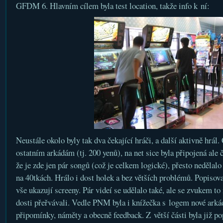
GFDM 6. Hlavním cílem byla test location, takže info k ní:
Neustále okolo byly tak dva čekající hráči, a další aktivně hrál
ostatním arkádám (tj. 200 yenů), na net sice byla připojená ale 
že je zde jen pár songů (což je celkem logické), přesto neděla
na 40tkách. Hrálo i dost holek a bez větších problémů. Popisov
vše ukazují screeny. Pár videí se udělalo také, ale se zvukem to
dosti přeřvávali. Vedle PNM byla i knížečka s logem nové arkády
připomínky, náměty a obecně feedback. Z větší části byla již p