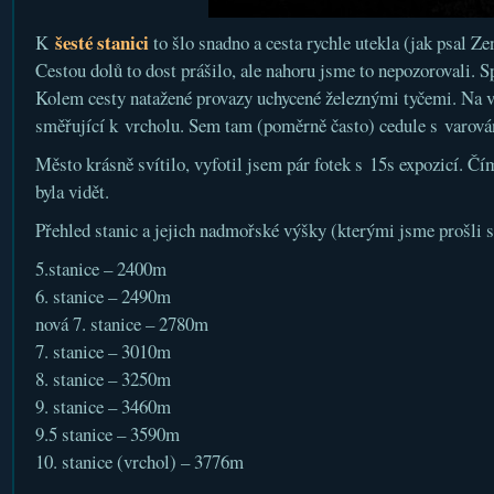
šesté stanici
K
to šlo snadno a cesta rychle utekla (jak psal Ze
Cestou dolů to dost prášilo, ale nahoru jsme to nepozorovali. 
Kolem cesty natažené provazy uchycené železnými tyčemi. Na v
směřující k vrcholu. Sem tam (poměrně často) cedule s varová
Město krásně svítilo, vyfotil jsem pár fotek s 15s expozicí. Čím
byla vidět.
Přehled stanic a jejich nadmořské výšky (kterými jsme prošli
5.stanice – 2400m
6. stanice – 2490m
nová 7. stanice – 2780m
7. stanice – 3010m
8. stanice – 3250m
9. stanice – 3460m
9.5 stanice – 3590m
10. stanice (vrchol) – 3776m