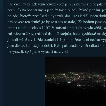
nás všechny za 12k yenů odveze (což je plus mínus stejně jako b
cestu, 3k na obě strany, a jede 2x tak dlouho). Pěkné jednání, je
dojede. Protože první stál jiný taxík, došli se i řidiči jeden druh
nás odveze ten druhý (to by se u nás nestalo). Za hodinu jsme d
mnm) a teplota okolo 14°C. V místní stanici (tato byla větší) se
rukavice za 200y, (záchod dál stál stejně), hole, kyslíkové mask
jsou dřevěné a v každé stanici (1-10) si můžete na ni nechat vyp
jako důkaz, kam až jste došli. Bylo pak snadno vidět odkud kdo
nevyrazili, spíš jsme vyrazili na vrchol.