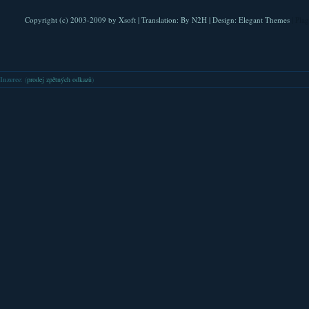
Copyright (c) 2003-2009 by
Xsoft
| Translation:
By N2H
| Design:
Elegant Themes
| Pla
Inzerce
: (
prodej zpětných odkazů
)