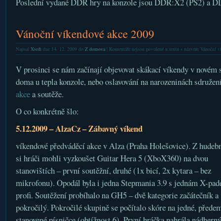
Poslední vydané DDR hry na konzole jsou DDR:X2 (PS2) a D
Vánoční víkendové akce 2009
Napsal
Xsoft
dne 14. 12. 2009 do
Z domova
|
Komentáře nejsou povolené
u textu s názvem Vánoční v
V prosinci se nám začínají objevovat skákací víkendy v novém s
doma u tepla konzole, nebo oslavování na narozeninách sdružení
akce
a soutěže.
O co konkrétně šlo:
5.12.2009 – AlzaCz – Zábavný víkend
víkendové předváděcí akce v Alza (Praha Holešovice). Z hudebn
si hráči mohli vyzkoušet Guitar Hera 5 (XboX360) na dvou
stanovištích – první soutěžní, druhé (1x bicí, 2x kytara – bez
mikrofonu). Opodál byla i jedna Stepmania 3.9 s jednám X-pa
profi. Soutěžení probíhalo na GH5 – dvě kategorie začátečník a
pokročilý. Pokročilé skupině se počítalo skóre na jedné, přede
stanovené písničce (obtížnost 6). První hráčka nahrála nádhern