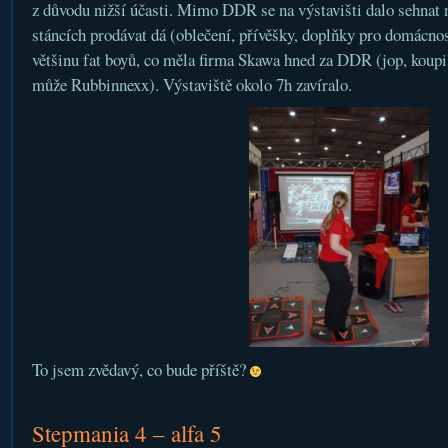
z důvodu nižší účasti. Mimo DDR se na výstavišti dalo sehnat n
stáncích prodávat dá (oblečení, přívěšky, doplňky pro domácnost
většinu fat boyů, co měla firma Skawa hned za DDR (jop, koupil
může Rubbinnexx). Výstaviště okolo 7h zavíralo.
To jsem zvědavý, co bude příště?
Stepmania 4 – alfa 5