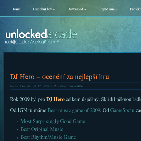
Home
Hudební hry
»
Download
»
StepMania
»
Projekt
DJ Hero – ocenění za nejlepší hru
Napsal
Xsoft
dne 28. 12. 2009 do
Ze světa
|
2 komentářů
DJ Hero
Rok 2009 byl pro
celkem úspěšný. Sklidil pěknou řádk
Od IGN tu máme
Best music game of 2009
. Od
GameSpotu
za
Most Surprisingly Good Game
Best Original Music
Best Rhythm/Music Game