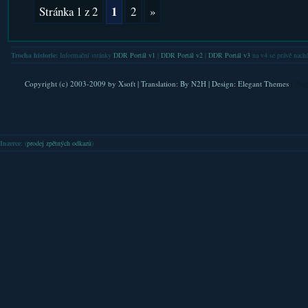
1
Stránka 1 z 2
2
»
Trocha historie:
Informační stránky
DDR Portál v1
|
DDR Portál v2
|
DDR Portál v3
na v4 se právě nachá
Copyright (c) 2003-2009 by
Xsoft
| Translation:
By N2H
| Design:
Elegant Themes
| Pla
Inzerce
: (
prodej zpětných odkazů
)