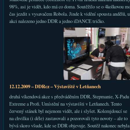
98%, asi je vidět, kdo má co doma. Soutěžilo se o 4kolkovou mo
čas jezdit s vysavačem Robola. Jinde k vidění spousta andělů, u
akci nalezeno jedno DDR a jedno iDANCE tričko.
12.12.2009 – DDRcz – Výstaviště v Letňanech
druhá víkendová akce s předváděním DDR, Stepmanie, X-Padu
Extreme a Profi. Umístění na výstavišti v Letňanech. Tento
červený stánek byl nejenom vidět, ale i slyšet. Kolemjdoucí se
na chvilku (i déle) zastavovali a pozorovali tyto novoty – ale to
bývá skoro všude, kde se DDR objevuje. Soutěž nakonec nebyla