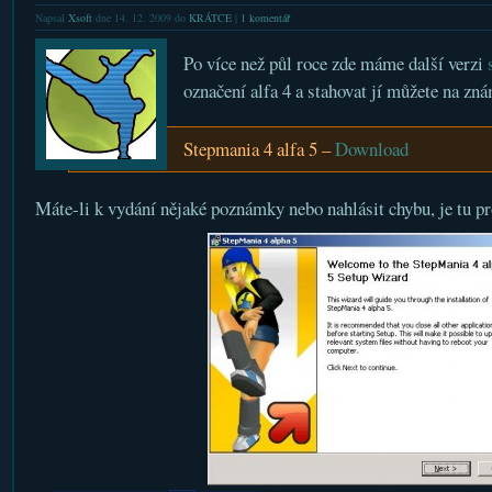
Napsal
Xsoft
dne 14. 12. 2009 do
KRÁTCE
|
1 komentář
Po více než půl roce zde máme další verzi
označení alfa 4 a stahovat jí můžete na zn
Stepmania 4 alfa 5 –
Download
Máte-li k vydání nějaké poznámky nebo nahlásit chybu, je tu p