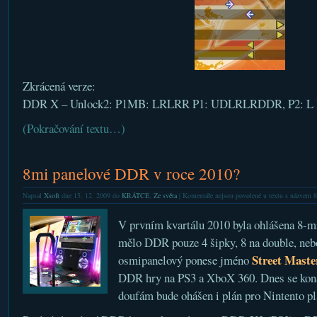
Zkrácená verze:
DDR X – Unlock2: P1MB: LRLRR P1: UDLRLRDDR, P2: L
(Pokračování textu…)
8mi panelové DDR v roce 2010?
Napsal
Xsoft
dne 15. 12. 2009 do
KRÁTCE
,
Ze světa
|
Komentáře nejsou povolené
u textu s názvem 
V prvním kvartálu 2010 byla ohlášena 8-
mělo DDR pouze 4 šipky, 8 na double, neb
Street Mast
osmipanelový ponese jméno
DDR hry na PS3 a XboX 360. Dnes se koná 
doufám bude ohášen i plán pro Nintento pl