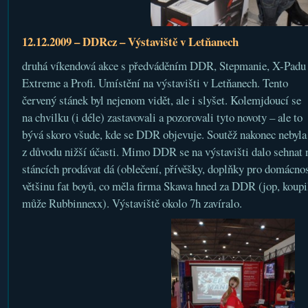
12.12.2009 – DDRcz – Výstaviště v Letňanech
druhá víkendová akce s předváděním DDR, Stepmanie, X-Padu
Extreme a Profi. Umístění na výstavišti v Letňanech. Tento
červený stánek byl nejenom vidět, ale i slyšet. Kolemjdoucí se
na chvilku (i déle) zastavovali a pozorovali tyto novoty – ale to
bývá skoro všude, kde se DDR objevuje. Soutěž nakonec nebyla
z důvodu nižší účasti. Mimo DDR se na výstavišti dalo sehnat n
stáncích prodávat dá (oblečení, přívěšky, doplňky pro domácnost
většinu fat boyů, co měla firma Skawa hned za DDR (jop, koupil
může Rubbinnexx). Výstaviště okolo 7h zavíralo.