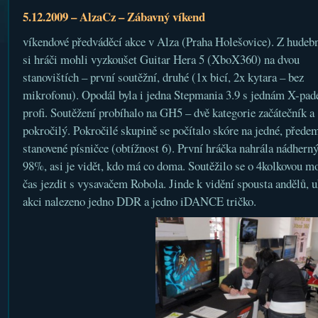
5.12.2009 – AlzaCz – Zábavný víkend
víkendové předváděcí akce v Alza (Praha Holešovice). Z hudebn
si hráči mohli vyzkoušet Guitar Hera 5 (XboX360) na dvou
stanovištích – první soutěžní, druhé (1x bicí, 2x kytara – bez
mikrofonu). Opodál byla i jedna Stepmania 3.9 s jednám X-pa
profi. Soutěžení probíhalo na GH5 – dvě kategorie začátečník a
pokročilý. Pokročilé skupině se počítalo skóre na jedné, přede
stanovené písničce (obtížnost 6). První hráčka nahrála nádhern
98%, asi je vidět, kdo má co doma. Soutěžilo se o 4kolkovou mo
čas jezdit s vysavačem Robola. Jinde k vidění spousta andělů, u
akci nalezeno jedno DDR a jedno iDANCE tričko.