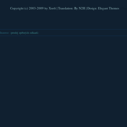
Copyright (c) 2003-2009 by
Xsoft
| Translation:
By N2H
| Design:
Elegant Themes
| Pla
Inzerce
: (
prodej zpětných odkazů
)