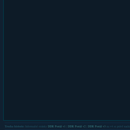
Trocha historie:
Informační stránky
DDR Portál v1
|
DDR Portál v2
|
DDR Portál v3
na v4 se právě nachá