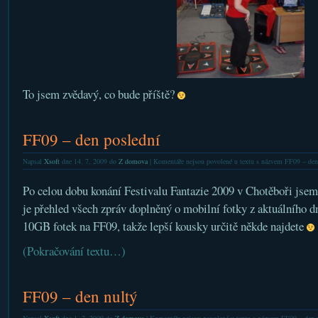
To jsem zvědavý, co bude příště?
FF09 – den poslední
Napsal
Xsoft
dne 14. 7. 2009 do
Z domova
|
Komentáře nejsou povolené
u textu s názvem FF09 – den
Po celou dobu konání Festivalu Fantazie 2009 v Chotěboři jsem
je přehled všech zpráv doplněný o mobilní fotky z aktuálního dne
10GB fotek na FF09, takže lepší kousky určitě někde najdete
(Pokračování textu…)
FF09 – den nultý