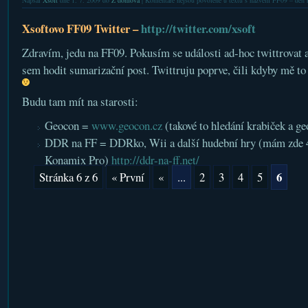
Napsal
Xsoft
dne 1. 7. 2009 do
Z domova
|
Komentáře nejsou povolené
u textu s názvem FF09 – den 
Xsoftovo FF09 Twitter –
http://twitter.com/xsoft
Zdravím, jedu na FF09. Pokusím se události ad-hoc twittrovat a
sem hodit sumarizační post. Twittruju poprve, čili kdyby mě to 
Budu tam mít na starosti:
Geocon =
www.geocon.cz
(takové to hledání krabiček a g
DDR na FF = DDRko, Wii a další hudební hry (mám zde 4 
Konamix Pro)
http://ddr-na-ff.net/
6
Stránka 6 z 6
« První
«
...
2
3
4
5