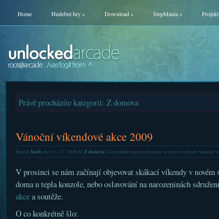
Home
Hudební hry
»
Download
»
StepMania
»
Projekt
Právě procházíte kategorii: Z domova
Vánoční víkendové akce 2009
Napsal
Xsoft
dne 14. 12. 2009 do
Z domova
|
Komentáře nejsou povolené
u textu s názvem Vánoční v
V prosinci se nám začínají objevovat skákací víkendy v novém s
doma u tepla konzole, nebo oslavování na narozeninách sdružení
akce
a soutěže.
O co konkrétně šlo: