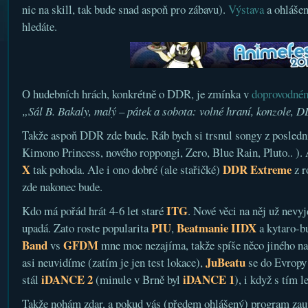
nic na skill, tak bude snad aspoň pro zábavu).
Výstava
a ohláše
hledáte.
O hudebních hrách, konkrétně o DDR, je zmínka v
doprovodné
„Sál B. Bakaly, malý – pátek a sobota: volné hraní, konzole, 
Takže aspoň DDR zde bude. Ráb bych si trsnul songy z posled
Kimono Princess, nového roppongi, Zero, Blue Rain, Pluto.. ). 
X
DDR Extreme
tak pohoda. Ale i ono dobré (ale stařičké)
z r
zde nakonec bude.
ITG
Kdo má pořád hrát 4-6 let staré
. Nové věci na něj už nevy
PIU
Beatmanie IIDX
upadá. Zato roste popularita
,
a kytaro-b
Band
GFDM
vs
mne moc nezajíma, takže spíše něco jiného na
JuBeatu
asi neuvidíme (zatím je jen test lokace),
se do Evropy
iDANCE 2
iDANCE 1
stál
(minule v Brně byl
), i když s tím l
Takže nohám zdar, a pokud vás (předem ohlášený) program zauj