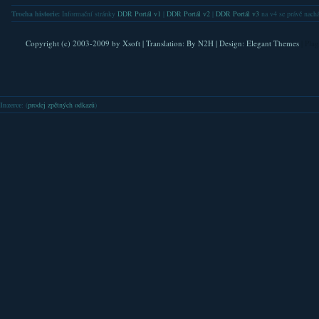
Trocha historie:
Informační stránky
DDR Portál v1
|
DDR Portál v2
|
DDR Portál v3
na v4 se právě nachá
Copyright (c) 2003-2009 by
Xsoft
| Translation:
By N2H
| Design:
Elegant Themes
| Pla
Inzerce
: (
prodej zpětných odkazů
)