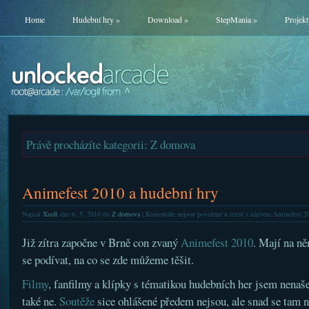
Home
Hudební hry
»
Download
»
StepMania
»
Projekt
Právě procházíte kategorii: Z domova
Animefest 2010 a hudební hry
Napsal
Xsoft
dne 6. 5. 2010 do
Z domova
|
Komentáře nejsou povolené
u textu s názvem Animefest 20
Již zítra započne v Brně con zvaný
Animefest 2010
. Mají na ně
se podívat, na co se zde můžeme těšit.
Filmy
, fanfilmy a klípky s tématikou hudebních her jsem nenaš
také ne.
Soutěže
sice ohlášené předem nejsou, ale snad se tam n