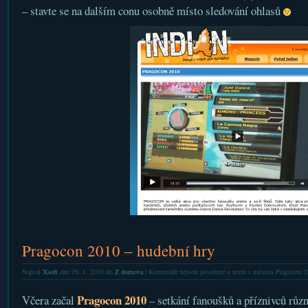
– stavte se na dalším conu osobně místo sledování ohlasů
Pragocon 2010 – hudební hry
Napsal
Xsoft
dne 29. 1. 2010 do
Z domova
|
Komentáře nejsou povolené
u textu s názvem Pragocon 2
Pragocon 2010
Včera začal
– setkání fanoušků a příznivců různ