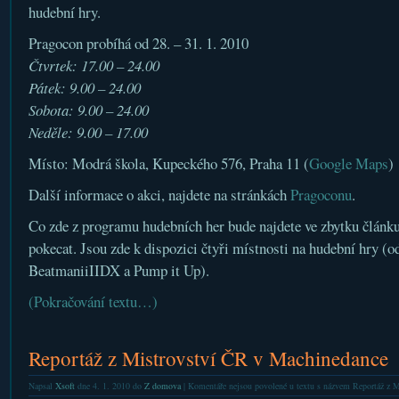
hudební hry.
Pragocon probíhá od 28. – 31. 1. 2010
Čtvrtek: 17.00 – 24.00
Pátek: 9.00 – 24.00
Sobota: 9.00 – 24.00
Neděle: 9.00 – 17.00
Místo: Modrá škola, Kupeckého 576, Praha 11 (
Google Maps
)
Další informace o akci, najdete na stránkách
Pragoconu
.
Co zde z programu hudebních her bude najdete ve zbytku článku.
pokecat. Jsou zde k dispozici čtyři místnosti na hudební hry 
BeatmaniiIIDX a Pump it Up).
(Pokračování textu…)
Reportáž z Mistrovství ČR v Machinedance
Napsal
Xsoft
dne 4. 1. 2010 do
Z domova
|
Komentáře nejsou povolené
u textu s názvem Reportáž z 