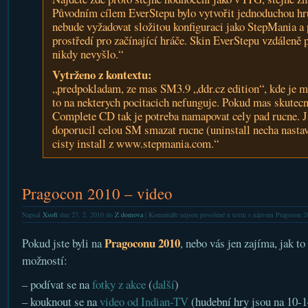
Původním cílem EverStepu bylo vytvořit jednoduchou hru
nebude vyžadovat složitou konfiguraci jako StepMania a
prostředí pro začínající hráče. Skin EverStepu vzdáleně
nikdy nevyšlo.“
Vytrženo z kontextu:
„predpokladam, ze mas SM3.9 „ddr.cz edition“, kde je m
to na nekterych pocitacich nefunguje. Pokud mas skutec
Complete CD tak je potreba namapovat cely pad rucne. J
doporucil celou SM smazat rucne (uninstall necha nastav
cisty install z www.stepmania.com.“
Pragocon 2010 – video
Napsal
Xsoft
dne 27. 2. 2010 do
Z domova
|
Komentáře nejsou povolené
u textu s názvem Pragocon 2
Pragoconu 2010
Pokud jste byli na
, nebo vás jen zajíma, jak t
možností:
– podívat se na
fotky z akce
(
další
)
– kouknout se na
video od Indian-TV
(hudební hry jsou na 10-1