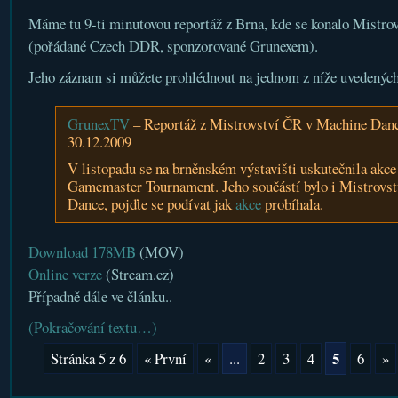
Máme tu 9-ti minutovou reportáž z Brna, kde se konalo Mistro
(pořádané Czech DDR, sponzorované Grunexem).
Jeho záznam si můžete prohlédnout na jednom z níže uvedených
GrunexTV
– Reportáž z Mistrovství ČR v Machine Dan
30.12.2009
V listopadu se na brněnském výstavišti uskutečnila akc
Gamemaster Tournament. Jeho součástí bylo i Mistrovs
Dance, pojďte se podívat jak
akce
probíhala.
Download 178MB
(MOV)
Online verze
(Stream.cz)
Případně dále ve článku..
(Pokračování textu…)
5
Stránka 5 z 6
« První
«
...
2
3
4
6
»