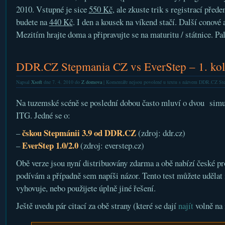
2010. Vstupné je sice
550 Kč
, ale zkuste trik s registrací před
budete na
440 Kč
. I den a kousek na víkend stačí. Další conové
Mezitím hrajte doma a připravujte se na maturitu / státnice. Pal
DDR.CZ Stepmania CZ vs EverStep – 1. ko
Napsal
Xsoft
dne 7. 4. 2010 do
Z domova
|
Komentáře nejsou povolené
u textu s názvem DDR.CZ Ste
Na tuzemské scéně se poslední dobou často mluví o dvou sim
ITG. Jedné se o:
čskou Stepmánii 3.9 od DDR.CZ
–
(zdroj: ddr.cz)
EverStep 1.0/2.0
–
(zdroj: everstep.cz)
Obě verze jsou nyní distribuovány zdarma a obě nabízí české pr
podívám a případně sem napíši názor. Tento test můžete udělat i
vyhovuje, nebo použijete úplně jiné řešení.
Ještě uvedu pár citací za obě strany (které se dají
najít
volně na 