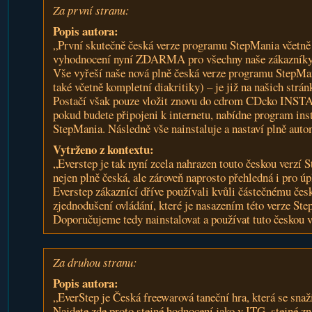
Za první stranu:
Popis autora:
„První skutečně česká verze programu StepMania včetně 
vyhodnocení nyní ZDARMA pro všechny naše zákazníky
Vše vyřeší naše nová plně česká verze programu StepMa
také včetně kompletní diakritiky) – je již na našich strán
Postačí však pouze vložit znovu do cdrom CDcko IN
pokud budete připojeni k internetu, nabídne program inst
StepMania. Následně vše nainstaluje a nastaví plně auto
Vytrženo z kontextu:
„Everstep je tak nyní zcela nahrazen touto českou verzí S
nejen plně česká, ale zároveň naprosto přehledná i pro úp
Everstep zákaznící dříve používali kvůli částečnému čes
zjednodušení ovládání, které je nasazením této verze St
Doporučujeme tedy nainstalovat a používat tuto českou 
Za druhou stranu:
Popis autora:
„EverStep je Česká freewarová taneční hra, která se snaž
Najdete zde proto stejné hodnocení jako v ITG, stejné zn