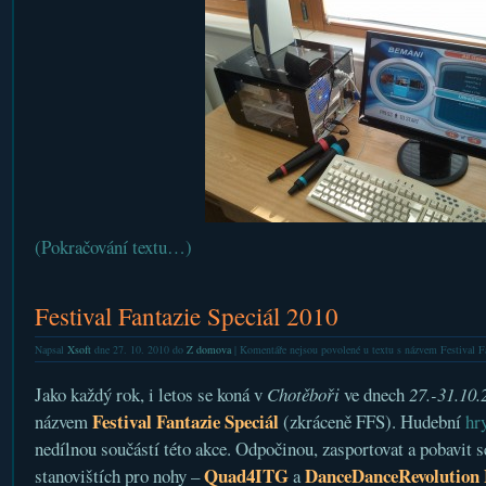
(Pokračování textu…)
Festival Fantazie Speciál 2010
Napsal
Xsoft
dne 27. 10. 2010 do
Z domova
|
Komentáře nejsou povolené
u textu s názvem Festival F
Jako každý rok, i letos se koná v
Chotěboři
ve dnech
27.-31.10.
Festival Fantazie Speciál
názvem
(zkráceně FFS). Hudební
hr
nedílnou součástí této akce. Odpočinou, zasportovat a pobavit 
Quad4ITG
DanceDanceRevolution
stanovištích pro nohy –
a