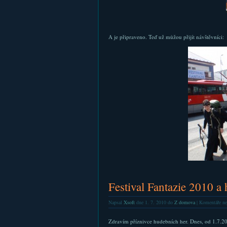
A je připraveno. Teď už můžou přijít návštěvníci:
Festival Fantazie 2010 a
Napsal
Xsoft
dne 1. 7. 2010 do
Z domova
|
Komentáře ne
Zdravím příznivce hudebních her. Dnes, od 1.7.20