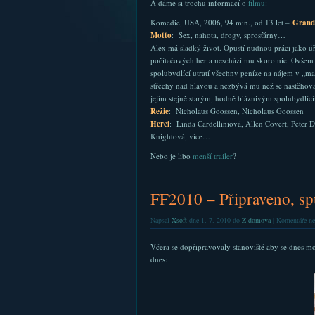
A dáme si trochu informací o
filmu
:
Komedie, USA, 2006, 94 min., od 13 let –
Grand
Motto
: Sex, nahota, drogy, sprosťárny…
Alex má sladký život. Opustí nudnou práci jako úř
počítačových her a neschází mu skoro nic. Ovšem 
spolubydlící utratí všechny peníze na nájem v „ma
střechy nad hlavou a nezbývá mu než se nastěhovat
jejím stejně starým, hodně bláznivým spolubydlíc
Režie
: Nicholaus Goossen, Nicholaus Goossen
Herci
: Linda Cardelliniová, Allen Covert, Peter D
Knightová, více…
Nebo je libo
menší trailer
?
FF2010 – Připraveno, sp
Napsal
Xsoft
dne 1. 7. 2010 do
Z domova
|
Komentáře ne
Včera se dopřipravovaly stanoviště aby se dnes moh
dnes: