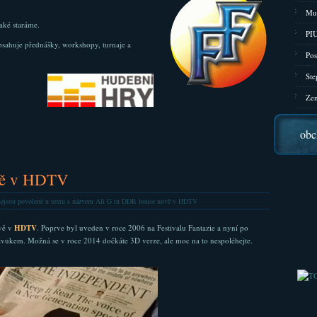
Mu
aké staráme.
PIU
sahuje přednášky, workshopy, turnaje a
Pos
Ste
Zen
obc
vě v HDTV
ejsou povolené
u textu s názvem Ali G in DDR house nově v HDTV
vě v
HDTV
. Poprve byl uveden v roce 2006 na Festivalu Fantazie a nyní po
zvukem. Možná se v roce 2014 dočkáte 3D verze, ale moc na to nespoléhejte.