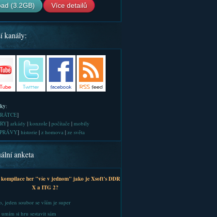
ad (3.2GB)
Více detailů
í kanály:
iky
:
RÁTCE
]
RY
]
arkády
|
konzole
|
počítače
|
mobily
PRÁVY
]
historie
|
z homova
|
ze světa
ální anketa
 kompilace her "vše v jednom" jako je Xsoft's DDR
X a ITG 2?
, jeden soubor se vším je super
 umím si hru sestavit sám