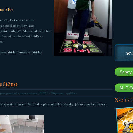
ma’s Boy
edník, živí se testováním
jen do té doby, kdy jeho
sážním salonu“. Alex se tak ocitá bez
 ke své osmdesátileté babičce a
ím.
nov
ante, Shirley Jonesová, Shirley
Songy 
uštěno
MLP So
jsou povolené
u textu s názvem FF2010 – Připraveno, spuštěno
Xsoft's
l spustit program. Pár fotek z pár stanovišť a ukázky, jak to vypadalo včera a