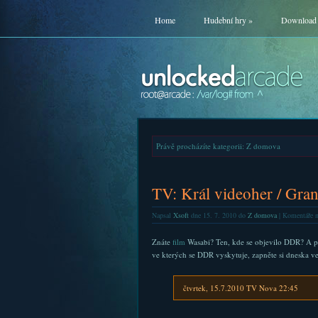
Home
Hudební hry
»
Download
Právě procházíte kategorii: Z domova
TV: Král videoher / Gra
Napsal
Xsoft
dne 15. 7. 2010 do
Z domova
|
Komentáře n
Znáte
film
Wasabi? Ten, kde se objevilo DDR? A po
ve kterých se DDR vyskytuje, zapněte si dneska več
čtvrtek, 15.7.2010 TV Nova 22:45