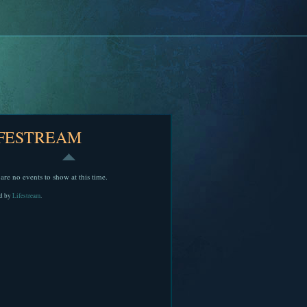
IFESTREAM
are no events to show at this time.
d by
Lifestream
.