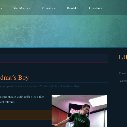
»
StepMania
»
Projekty
»
Kontakt
O webu
»
L
There 
ndma´s Boy
Powere
ejsou povolené
u textu s názvem TV: Král videoher / Grandma´s Boy
kud chcete vidět další
film
z těch,
et televizi.