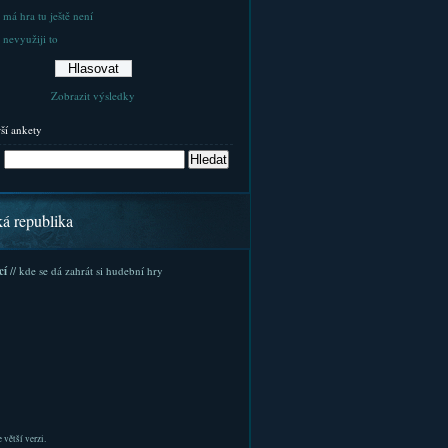
 má hra tu ještě není
 nevyužiji to
Zobrazit výsledky
rší ankety
ká republika
cí
// kde se dá zahrát si hudební hry
 větší verzi.