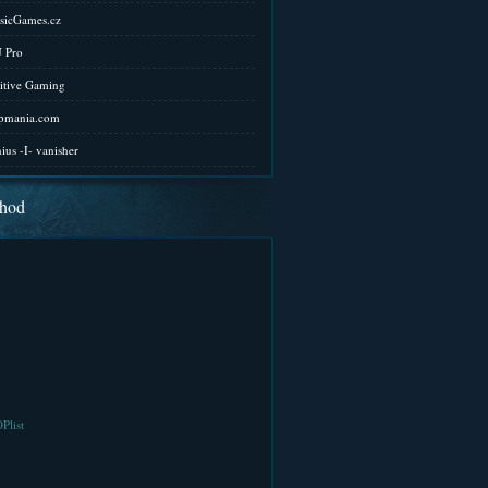
sicGames.cz
 Pro
itive Gaming
pmania.com
ius -I- vanisher
hod