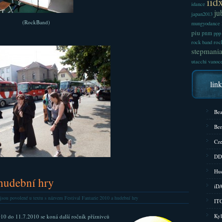
iid
idance
ju
japan2013
(RockBand)
mungyodance
piu
pnm
ppp
roc
rock band
stepmani
utacchi
vanoc
lin
Bea
Bem
Cze
DD
Hud
 hudební hry
iD
jsou povolené
u textu s názvem Festival Fantazie 2010 a hudební hry
ITG
Kyl
10 do 11.7.2010 se koná další ročník příznivců