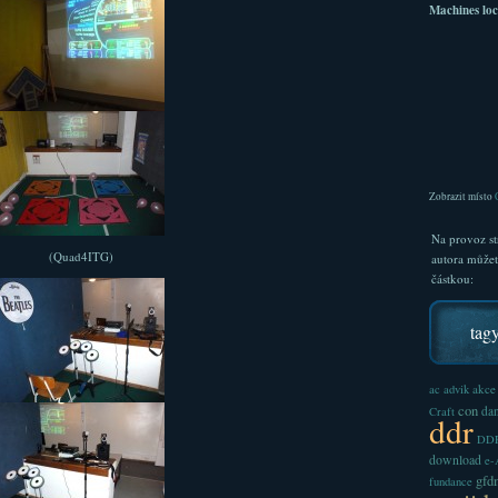
Machines loc
Zobrazit místo
Na provoz st
(Quad4ITG)
autora může
částkou:
tag
akce
ac
advik
con
dan
Craft
ddr
DDR
download
e
gfd
fundance