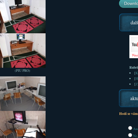
Downlo
dalš
Rubr
(PIU PRO)
[
K
[
H
[
Z
aktu
Hodí se vám
Ano
Ne,