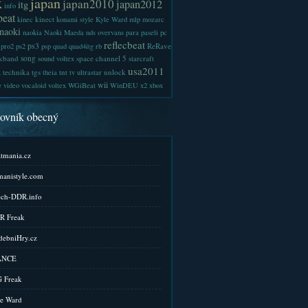
x
japan
japan2010
japan2012
itg
info
beat
kinect
kinec
konami style
Kyle Ward
mlp
mozarc
naoki
naokia
Naoki Maeda
nds
overvans
para
paseli
pc
reflecbeat
ps3
ReRave
pro2
ps2
psp
quad
quad4itg
rb
kband
song
space channel 5
sound voltex
starcraft
a
usa2011
technika
tgs
tnt
unlock
theia
tv
ultrastar
wii
e
video
vocaloid
voltex
WGiBeat
WinDEU
x2
xbox
kovník obecný
tmania.cz
anistyle.com
ch-DDR.info
R Freak
ebniHry.cz
ANCE
 Freak
e Ward