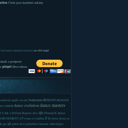
ation
// kde jsou hudební arkády
Czech music machine locations
na větší mapě
ránek a podporu
te
přispět
libovolnou
y
beatmania
android
apple
BEMANI
arcade
BEMANI
dance masters
dance evolution
ce central
djh
 S
ddr x
DefJam Rapstar
diva
DJmaniaX
djmax
e3
ff
-AMUSEMENT
evans
ex
fanfilm
ffs
fiesta
fiesta ex
m
gh
ggr
guitar hero
guitarhero
hatsune miku
hypaa