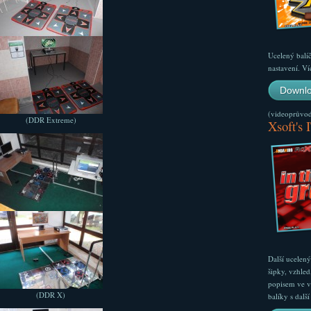
Ucelený balí
nastavení. Ví
Downlo
(videoprůvodc
(DDR Extreme)
Xsoft's 
Další ucelen
šipky, vzhled
popisem ve v
(DDR X)
balíky s dal