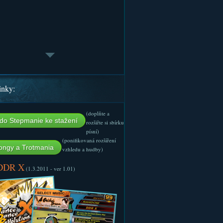
inky:
(doplňte a
do Stepmanie ke stažení
rozšiřte si sbírku
písní)
(ponifikovaná rozšíření
ngy a Trotmania
vzhledu a hudby)
 DDR X
(1.3.2011 - ver 1.01)