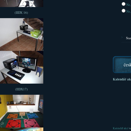
Ne,
Ne,
(IIDX 16)
Sta
čes
Kalendář ak
(IIDX17)
Kalendář akcí
ve