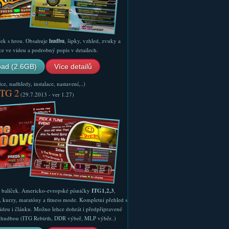
ček s hrou. Obsahuje
hudbu
, šipky, vzhled, zvuky a
ce ve videu a podrobný popis v detailech.
ad (2.6GB)
Více detailů
e, nadhledy, instalace, nastavení,..)
ITG 2
(29.7.2013 - ver 1.27)
ý balíček. Americko-evropské písničky
ITG1,2,3
,
, kurzy, maratóny a fitness mode. Kompletní přehled s
ideu i článku. Možno lehce dohrát i předpřipravené
ší hudbou (ITG Rebirth, DDR výbeř, MLP výběr..)