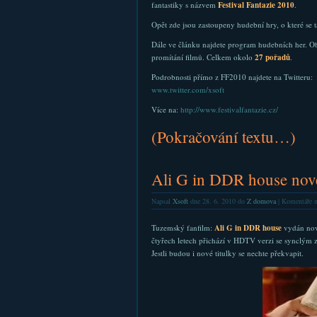
fantastiky s názvem
Festival Fantazie 2010
.
Opět zde jsou zastoupeny hudební hry, o které se t
Dále ve článku najdete program hudebních her. Ob
promítání filmů. Celkem okolo
27 pořadů
.
Podrobnosti přímo z FF2010 najdete na Twitteru:
www.twitter.com/xsoft
Více na:
http://www.festivalfantazie.cz/
(Pokračování textu…)
Ali G in DDR house no
Napsal
Xsoft
dne 28. 6. 2010 do
Z domova
|
Komentáře n
Tuzemský fanfilm:
Ali G in DDR house
vydán no
čtyřech letech přichází v HDTV verzi se synclým 
Jestli budou i nové titulky se nechte překvapit.