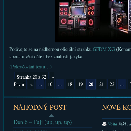
Podívejte se na nádhernou oficiální stránku
GFDM XG
(Konami
spoustu věcí dáte i bez znalosti jazyka.
(Pokračování textu…)
Stránka 20 z 32
«
20
První
«
...
10
...
18
19
21
22
...
NÁHODNÝ POST
NOVÉ K
Den 6 – Fuji (up, up, up)
Vojta
řekl
: 
by poradil s nast...