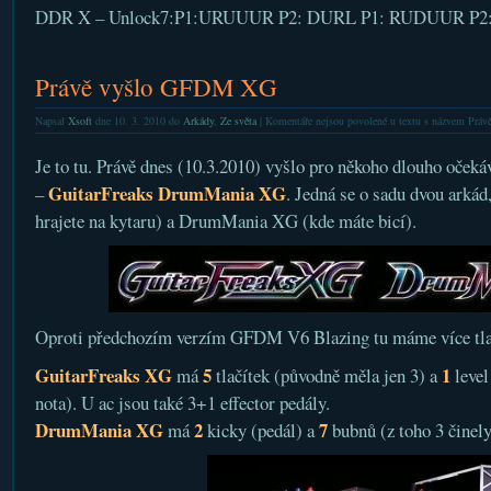
DDR X – Unlock7:P1:URUUUR P2: DURL P1: RUDUUR P2
Právě vyšlo GFDM XG
Napsal
Xsoft
dne 10. 3. 2010 do
Arkády
,
Ze světa
|
Komentáře nejsou povolené
u textu s názvem Prá
Je to tu. Právě dnes (10.3.2010) vyšlo pro někoho dlouho oče
GuitarFreaks DrumMania XG
–
. Jedná se o sadu dvou arká
hrajete na kytaru) a DrumMania XG (kde máte bicí).
Oproti předchozím verzím GFDM V6 Blazing tu máme více tlač
GuitarFreaks XG
5
1
má
tlačítek (původně měla jen 3) a
level
nota). U ac jsou také 3+1 effector pedály.
DrumMania XG
2
7
má
kicky (pedál) a
bubnů (z toho 3 činely