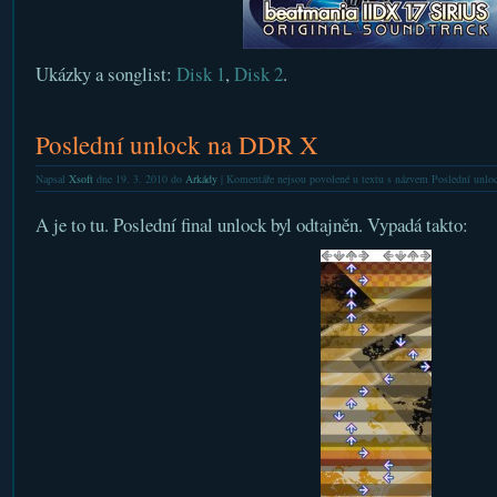
Ukázky a songlist:
Disk 1
,
Disk 2
.
Poslední unlock na DDR X
Napsal
Xsoft
dne 19. 3. 2010 do
Arkády
|
Komentáře nejsou povolené
u textu s názvem Poslední unl
A je to tu. Poslední final unlock byl odtajněn. Vypadá takto: