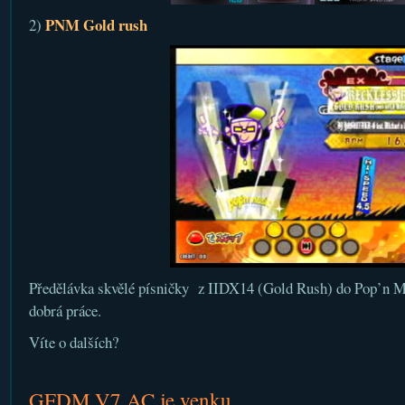
PNM Gold rush
2)
Předělávka skvělé písničky z IIDX14 (Gold Rush) do Pop’n Mu
dobrá práce.
Víte o dalších?
GFDM V7 AC je venku