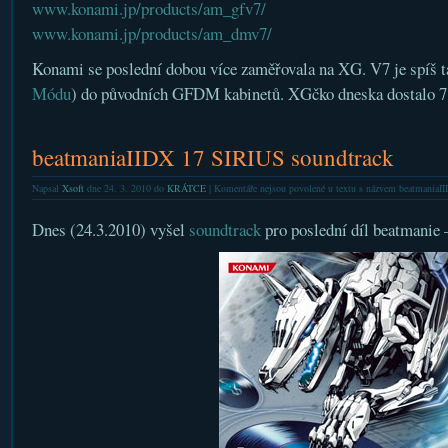
www.konami.jp/products/am_gfv7/
www.konami.jp/products/am_dmv7/
Konami se poslední dobou více zaměřovala na XG. V7 je spíš 
Módu
) do původních GFDM kabinetů. XGčko dneska dostalo 7
beatmaniaIIDX 17 SIRIUS soundtrack
Napsal
Xsoft
dne 24. 3. 2010 do
KRÁTCE
|
Komentáře nejsou povolené
u textu s názvem beatmaniaI
Dnes (24.3.2010) vyšel
soundtrack
pro poslední díl beatmanie –