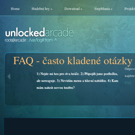
Home
Hudební hry
»
Download
»
StepMania
»
Projekt
FAQ - často kladené otázky
Odpově
1) Nejde mi hra pro dva hráče. 2) Připojili jsme podložku,
najdete
ale nereaguje. 3) Nevidím menu a hlavní nabídku. 4) Kam
FAQ
mám nahrát novou hudbu?