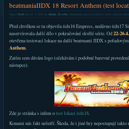
beatmaniaIIDX 18 Resort Anthem (test locat
Napsal
Xsoft
dne 20. 4. 2010 do
Arkády
,
Ze světa
|
Komentáře nejsou povolené
u textu s názvem beatm
Před chvilkou se tu objevila iidx16 Empress, nedávno iidx17 S
22-26.4
naservírovala další dílo v pokračování skvělé série. Od
otevřena testovací lokace na další beatmanii IIDX s pořadový
Anthem
.
Zatím sem dávám logo (očekávám i podobné barevné provedení
nástupce).
Zde je stránka s infem o
test lokaci iidx18
.
Konami nás fakt nešetří. Škoda, že i jiné hry nepostupují takto