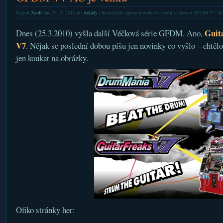
Napsal
Xsoft
dne 25. 3. 2010 do
Arkády
|
Komentáře nejsou povolené
u textu s názvem GFDM V7 AC 
Guit
Dnes (25.3.2010) vyšla další Véčková série GFDM. Ano,
V7
. Nějak se poslední dobou píšu jen novinky co vyšlo – chtělo
jen koukat na obrázky.
Ofiko stránky her: