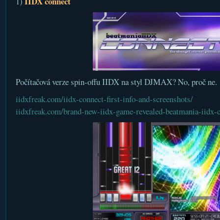
IIDX connect
1)
Počítačová verze spin-offu IIDX na styl DJMAX? No, proč ne.
iidxfreak.com/iidx-connect-first-info-and-screenshots/
iidxfreak.com/brand-new-iidx-game-revealed-beatmania-iidx-c