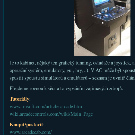
Je to kabinet, nějaký ten grafický tunning, ovladače a joystick, 
operační systém, emulátory, gui, hry, ..). V AC může být spou
spustit spoustu simulátorů a emulátorů – seznam je uvnitř člán
Přejdeme rovnou k věci a to vypsáním zajímavých zdrojů:
Tutoriály
:
www.tmsoft.com/article-arcade.htm
wiki.arcadecontrols.com/wiki/Main_Page
Koupit/postavit
:
www.arcadecab.com/