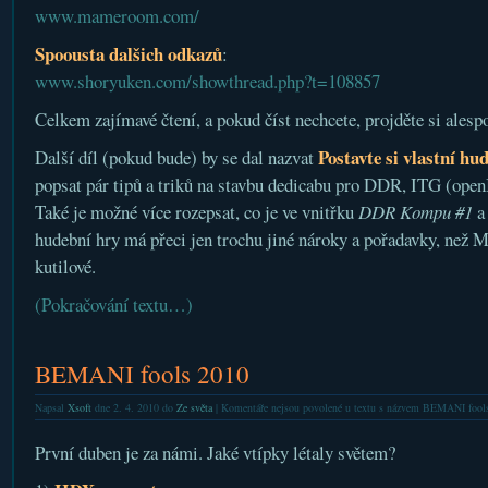
www.mameroom.com/
Spoousta dalšich odkazů
:
www.shoryuken.com/showthread.php?t=108857
Celkem zajímavé čtení, a pokud číst nechcete, projděte si alesp
Postavte si vlastní hu
Další díl (pokud bude) by se dal nazvat
popsat pár tipů a triků na stavbu dedicabu pro DDR, ITG (open
Také je možné více rozepsat, co je ve vnitřku
DDR Kompu #1
a
hudební hry má přeci jen trochu jiné nároky a pořadavky, než 
kutilové.
(Pokračování textu…)
BEMANI fools 2010
Napsal
Xsoft
dne 2. 4. 2010 do
Ze světa
|
Komentáře nejsou povolené
u textu s názvem BEMANI fool
První duben je za námi. Jaké vtípky létaly světem?