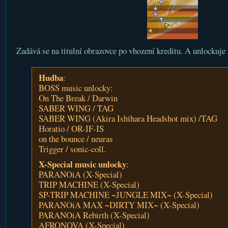
Zadává se na titulní obrazovce po vhození kreditu. A unlockuje n
Hudba
:
BOSS music unlocky:
On The Break / Darwin
SABER WING / TAG
SABER WING (Akira Ishihara Headshot mix) /TAG
Horatio / OR-IF-IS
on the bounce / neuras
Trigger / sonic-coll.
X-Special music unlocky
:
PARANOiA (X-Special)
TRIP MACHINE (X-Special)
SP-TRIP MACHINE ~JUNGLE MIX~ (X-Special)
PARANOiA MAX ~DIRTY MIX~ (X-Special)
PARANOiA Rebirth (X-Special)
AFRONOVA (X-Special)