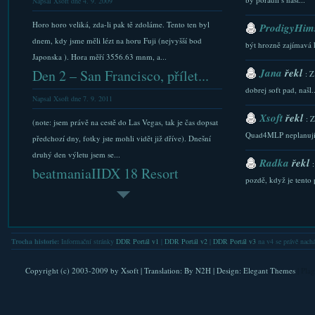
Napsal Xsoft dne 4. 9. 2009
Horo horo veliká, zda-li pak tě zdoláme. Tento ten byl
ProdigyHims
dnem, kdy jsme měli lézt na horu Fuji (nejvyšší bod
být hrozně zajímavá 
Japonska ). Hora měří 3556.63 mnm, a...
Jana
řekl
Den 2 – San Francisco, přílet...
: Z
dobrej soft pad, našl..
Napsal Xsoft dne 7. 9. 2011
Xsoft
řekl
: 
(note: jsem právě na cestě do Las Vegas, tak je čas dopsat
Quad4MLP neplanuji.
předchozí dny, fotky jste mohli vidět již dříve). Dnešní
druhý den výletu jsem se...
Radka
řekl
beatmaniaIIDX 18 Resort
pozdě, když je tento p
Anthem...
Xsoft
řekl
: 
Napsal Xsoft dne 25. 8. 2010
stazeni a Downlaod...
A je to tady. Datum, kdy vyjde další pokračování
Trocha historie:
Informační stránky
DDR Portál v1
|
DDR Portál v2
|
DDR Portál v3
na v4 se právě nachá
Xsoft
řekl
legendární mixovací DJ hudební hry bylo stanoveno. A to
: 
na 15. září 2010. 18té pokračování...
FAQ. Do nastaveni se l
Copyright (c) 2003-2009 by
Xsoft
| Translation:
By N2H
| Design:
Elegant Themes
| Pla
USA 2011 – a ještě více ...
Xsoft
řekl
: 
Napsal Xsoft dne 18. 9. 2011
verejna IP. Nicmene .