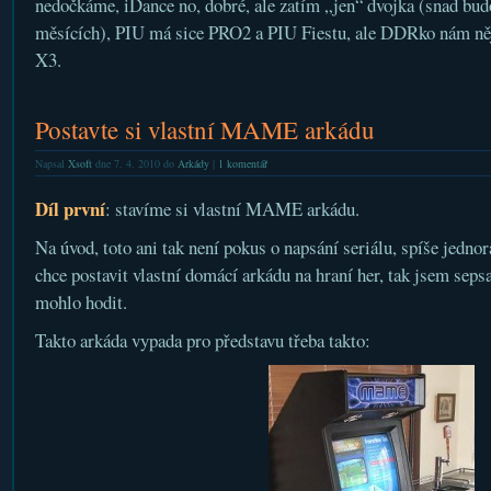
nedočkáme, iDance no, dobré, ale zatím „jen“ dvojka (snad bud
měsících), PIU má sice PRO2 a PIU Fiestu, ale DDRko nám něj
X3.
Postavte si vlastní MAME arkádu
Napsal
Xsoft
dne 7. 4. 2010 do
Arkády
|
1 komentář
Díl první
: stavíme si vlastní MAME arkádu.
Na úvod, toto ani tak není pokus o napsání seriálu, spíše jedn
chce postavit vlastní domácí arkádu na hraní her, tak jsem sepsa
mohlo hodit.
Takto arkáda vypada pro představu třeba takto: