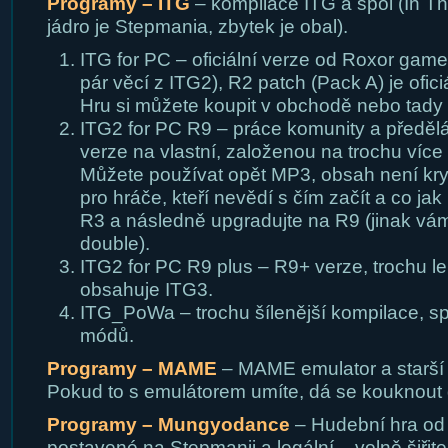
Programy – ITG
– kompilace ITG a spol (In Th
jádro je Stepmania, zbytek je obal).
ITG for PC – oficiální verze od Roxor ga
pár věcí z ITG2), R2 patch (Pack A) je ofic
Hru si můžete koupit v obchodě nebo tady 
ITG2 for PC R9 – práce komunity a předěl
verze na vlastní, založenou na trochu více 
Můžete používat opět MP3, obsah není k
pro hráče, kteří nevědí s čím začít a co jak 
R3 a následně upgradujte na R9 (jinak vá
double).
ITG2 for PC R9 plus – R9+ verze, trochu l
obsahuje ITG3.
ITG_PoWa – trochu šílenější kompilace, s
módů.
Programy – MAME
– MAME emulator a starší
Pokud to s emulátorem umíte, dá se kouknout d
Programy – Mungyodance
– Hudební hra od
postavené na Stepmanii a legální – volně šiřit