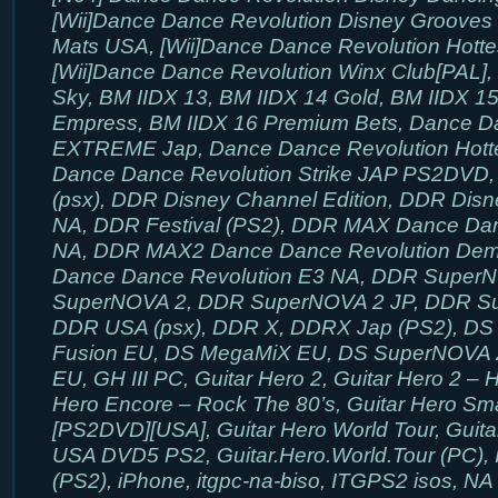
[Wii]Dance Dance Revolution Disney Grooves
Mats USA, [Wii]Dance Dance Revolution Hottes
[Wii]Dance Dance Revolution Winx Club[PAL]
Sky, BM IIDX 13, BM IIDX 14 Gold, BM IIDX 1
Empress, BM IIDX 16 Premium Bets, Dance D
EXTREME Jap, Dance Dance Revolution Hottes
Dance Dance Revolution Strike JAP PS2DVD,
(psx), DDR Disney Channel Edition, DDR Disn
NA, DDR Festival (PS2), DDR MAX Dance Da
NA, DDR MAX2 Dance Dance Revolution De
Dance Dance Revolution E3 NA, DDR Super
SuperNOVA 2, DDR SuperNOVA 2 JP, DDR S
DDR USA (psx), DDR X, DDRX Jap (PS2), DS
Fusion EU, DS MegaMiX EU, DS SuperNOVA
EU, GH III PC, Guitar Hero 2, Guitar Hero 2 – 
Hero Encore – Rock The 80’s, Guitar Hero Sma
[PS2DVD][USA], Guitar Hero World Tour, Guita
USA DVD5 PS2, Guitar.Hero.World.Tour (PC), 
(PS2), iPhone, itgpc-na-biso, ITGPS2 isos, N