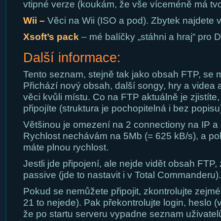
vtipné verze (koukám, že vše víceméně má tvor
Wii –
Věci na Wii (ISO a pod). Zbytek najdete v
Xsoft’s pack
– mé balíčky „stáhni a hraj“ pro D
Další informace:
Tento seznam, stejně tak jako obsah FTP, se 
Přichází nový obsah, další songy, hry a videa 
věci kvůli místu. Co na FTP aktuálně je zjistíte
připojíte (struktura je pochopitelná i bez popisu
Většinou je omezení na 2 connectiony na IP a
Rychlost nechávám na 5Mb (= 625 kB/s), a po
máte plnou rychlost.
Jestli jde připojení, ale nejde vidět obsah FTP, 
passive (jde to nastavit i v Total Commanderu).
Pokud se nemůžete připojit, zkontrolujte zejmé
21 to nejede). Pak překontrolujte login, heslo 
že po startu serveru vypadne seznam uživatelů