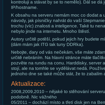
kontroluji a stávat by se to nemělo). Dál se dá 
IP/hostname.
K obsahu na serveru nemám moc co dodat a ur
návody, jak písničky nahrát do vaší Stepmanie
trochu (víc) znalosti a inteligence. Také tu nen
nebylo jinde na internetu. Mnoho štěstí.
Autory určitě potěší, pokud jejich hry budete 
(dám mám jak ITG tak tuny DDRka).
Nebojte, dary od vás nečekám, vše máte zda
určitě nebráním. Na hlavní stránce máte tlačí
pozvěte na rundu na conu. Harddisky, server a
stojí, ale na tomhle se vydělávat nedá. Používej
jednoho dne se také může stát, že to zabalím 
Aktualizace:
2008,2009,2010 – nějaké to stěhování serveru
podobně. Nic vážného
05/2011 – dochází místo a třetí disk jen na Bem