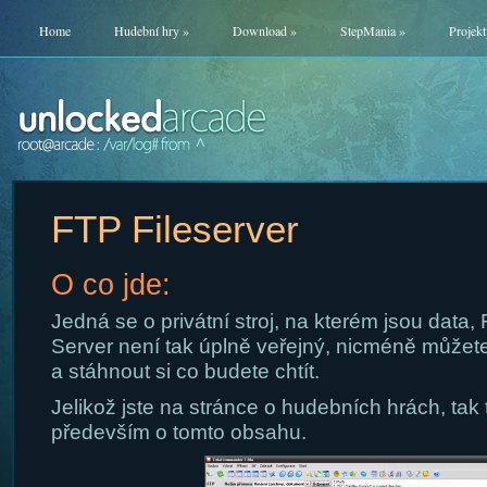
Home
Hudební hry
»
Download
»
StepMania
»
Projekt
FTP Fileserver
O co jde:
Jedná se o privátní stroj, na kterém jsou data,
Server není tak úplně veřejný, nicméně můžete 
a stáhnout si co budete chtít.
Jelikož jste na stránce o hudebních hrách, tak
především o tomto obsahu.