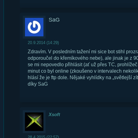
SaG
20.9.2014 (14:29)
Zdravím. V posledním tažení mi sice bot stihl prozr
odporoučel do křemíkového nebe), ale jinak je z 90
se mi nepovedlo přihlásit (ať už přes TC, prohlížeč
minut co byl online (zkoušeno v intervalech nekoli
hlásí že je ftp dole. Nějaké vyhlídky na „světlejší zít
díky SaG
Xsoft
28.4.2015 (22:57)