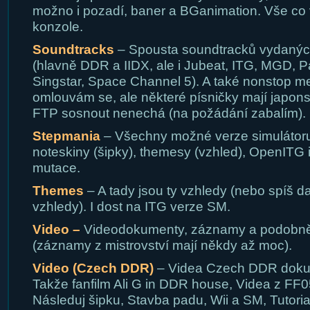
možno i pozadí, baner a BGanimation. Vše co 
konzole.
Soundtracks
– Spousta soundtracků vydaný
(hlavně DDR a IIDX, ale i Jubeat, ITG, MGD, P
Singstar, Space Channel 5). A také nonstop m
omlouvám se, ale některé písničky mají japons
FTP sosnout nenechá (na požádání zabalím).
Stepmania
– Všechny možné verze simulátor
noteskiny (šipky), themesy (vzhled), OpenITG 
mutace.
Themes
– A tady jsou ty vzhledy (nebo spíš da
vzhledy). I dost na ITG verze SM.
Video –
Videodokumenty, záznamy a podobně
(záznamy z mistrovství mají někdy až moc).
Video (Czech DDR)
– Videa Czech DDR dokud
Takže fanfilm Ali G in DDR house, Videa z FF0
Následuj šipku, Stavba padu, Wii a SM, Tutoria