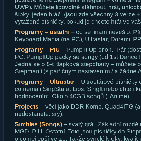
UWP). Můžete libovolně stáhnout, hrát, unlocko
šípky, jeden hráč. (jsou zde všechny 3 verze +
vytažené písničky, pokud je chcete hrát ve vaš
Programy – ostatni
– co se jinam nevešlo. Pá
Keyboard Mania (na PC), Ultrastar, Doremi, P
Programy – PIU
– Pump It Up brloh. Pár (dos
PC, PumpItUp packy se songy (od 1st Dance F
Jedná se o 5-ti tlapková stepcharty – můžete po
Stepmanii (s patřičným nastavením / a žádne 
Programy – Ultrastar
– Ultrastárové písničky do
co nemají SingStara, Lips, SingIt nebo chtějí k
hodnocením. Okolo 40GB songů (i Anime).
Projects
– věci jako DDR Komp, Quad4ITG (al
nedostanete, sry).
Simfiles (Songs)
– svatý grál. Základní rozdě
MGD, PIU, Ostatní. Toto jsou písničky do Step
o co nejlepší verze. Takže synclé kroky, kvalit