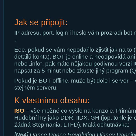
Jak se připojit:
IP adresu, port, login i heslo vám prozradí bot
.
Eee, pokud se vám nepodařilo zjistit jak na to 
detailů konta), BOT je online a neodpovídá ani 
nebo „info“, pak máte nějakou podivnou verzi I
napsat za 5 minut nebo zkuste jiný program (Q
Pokud je BOT offline, může být dole i server – 
stejném serveru.
K vlastnímu obsahu:
ISO
– vše možné co vyšlo na konzole. Primárn
Hudební hry jako DDR, IIDX, GH (jop, tohle j
žádná Stepmania. LTFD). Malá ochutnávka:
[N64] Dance Dance Revolution Disney Danci