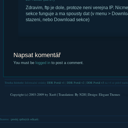
Zdravim, ftp je dole, protoze neni verejna IP. Ni
sekce funguje a ma spousty dat (v menu > Downl
stazeni, nebo Download sekce)
Napsat komentář
You must be
logged in
to post a comment.
Trocha historie:
Informační stránky
DDR Portál v1
|
DDR Portál v2
|
DDR Portál v3
na v4 se právě nachá
Copyright (c) 2003-2009 by
Xsoft
| Translation:
By N2H
| Design:
Elegant Themes
| Pla
Inzerce
: (
prodej zpětných odkazů
)