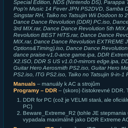
Special Edition, NDS (Nintendo DS), Parappa
Pop’n Music 14 Fever JPN PS2DVD, Samba De
Singstar RH, Taiko no Tatsujin Wii Dodoon to
Dance Dance Revolution (DDR) PC.iso, Dance
3rd MIX.rar, Dance Dance Revolution 5th MIX.
Revolution BEST HITS.rar, Dance Dance Rev
MIX.rar, Dance Dance Revolution EXTREME 
Options&Timing).iso, Dance Dance Revolutio
dance praise-v1.0-arce game.ipa, DDR Extrem
X2.ISO, DDR S US v1.0.0-mirrors edge.ipa, 
Guitar Hero Aerosmith PS2.iso, Guitar Hero Me
PS2.iso, ITG PS2.iso, Taiko no Tatsujin 9-in-1
Manuals
– manuály k AC a strojům
Programy – DDR
– (skoro) čistokrevné DDR. 
DDR for PC (což je VELMI stará, ale ofici
PC)
Beware_Extreme_R2 (tohle JE stepmania u
vypadala maximálně jako DDR Extreme A