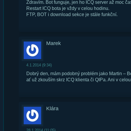
Zdravím. Bot funguje, jen ho ICQ server až moc ča
Restart ICQ bota je vždy v celou hodinu.
FTP, BOT i download sekce je stále funkční.
Marek
4.1.2014 (9:34)
Dobrý den, mám podobný problém jako Martin – Bot 
ať už zkouším skrz ICQ klienta či QIPa. Ani v celou
Klára
28.1.2014 (11:05)