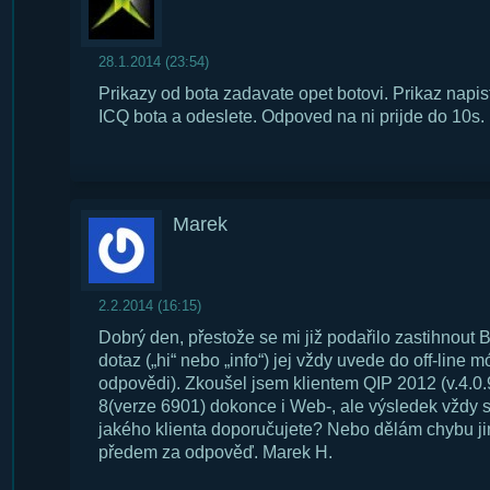
28.1.2014 (23:54)
Prikazy od bota zadavate opet botovi. Prikaz napis
ICQ bota a odeslete. Odpoved na ni prijde do 10s.
Marek
2.2.2014 (16:15)
Dobrý den, přestože se mi již podařilo zastihnout 
dotaz („hi“ nebo „info“) jej vždy uvede do off-line 
odpovědi). Zkoušel jsem klientem QIP 2012 (v.4.0
8(verze 6901) dokonce i Web-, ale výsledek vždy s
jakého klienta doporučujete? Nebo dělám chybu j
předem za odpověď. Marek H.