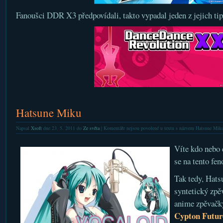
Fanoušci DDR X3 předpovídali, takto vypadal jeden z jejich 
Hatsune Miku
Napsal
Xsoft
dne 23. 5. 2011 do
Ze světa
|
Komentáře nejsou povolené
u textu s názvem Hatsune Mik
Víte kdo nebo 
se na tento f
Tak tedy, Hats
syntetický zpě
anime zpěvačky
Cypton Futur