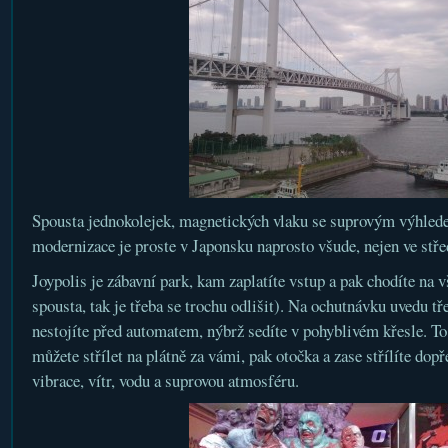
Spousta jednokolejek, magnetických vlaku se suprovým výhled
modernizace je proste v Japonsku naprosto všude, nejen ve stř
Joypolis je zábavní park, kam zaplatíte vstup a pak chodíte na 
spousta, tak je třeba se trochu odlišit). Na ochutnávku uvedu t
nestojíte před automatem, nýbrž sedíte v pohyblivém křesle. To
můžete střílet na plátně za vámi, pak otočka a zase střílíte dop
vibrace, vítr, vodu a suprovou atmosféru.