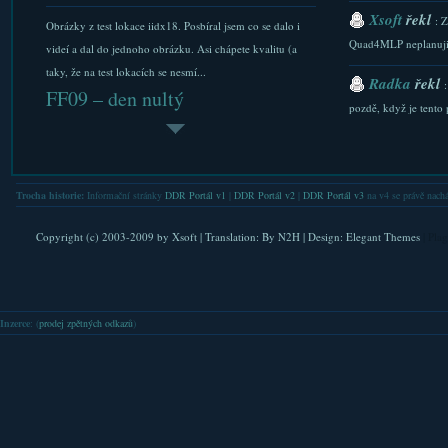
Xsoft
řekl
: 
Obrázky z test lokace iidx18. Posbíral jsem co se dalo i
Quad4MLP neplanuji.
videí a dal do jednoho obrázku. Asi chápete kvalitu (a
taky, že na test lokacích se nesmí...
Radka
řekl
FF09 – den nultý
pozdě, když je tento p
Napsal Xsoft dne 1. 7. 2009
Xsoft
řekl
: 
Xsoftovo FF09 Twitter – http://twitter.com/xsoft Zdravím,
stazeni a Downlaod...
jedu na FF09. Pokusím se události ad-hoc twittrovat a
Trocha historie:
Informační stránky
DDR Portál v1
|
DDR Portál v2
|
DDR Portál v3
na v4 se právě nachá
Xsoft
řekl
jednou za den (nebo déle) sem hodit...
: 
DanceCentral – jak smaza...
FAQ. Do nastaveni se l
Copyright (c) 2003-2009 by
Xsoft
| Translation:
By N2H
| Design:
Elegant Themes
| Pla
Napsal Xsoft dne 6. 11. 2010
Xsoft
řekl
: 
verejna IP. Nicmene .
Kinect, kamerka pro XboX 360, snímá hráče, data
Inzerce
: (
prodej zpětných odkazů
)
zpracovává a posílá výsledky hře. Sem tam si vás i vyfotí,
Lubkis
řekl
abyste se mohli prohlédnout, jak hru...
ste mi napsat tu nejak.
FF2010 – fotky a kroky
Lenka
řekl
:
Napsal Xsoft dne 18. 7. 2010
Stepmánia ztažené ,ale
Fotky trochy hudebních her z Festivalu Fantazie 2010