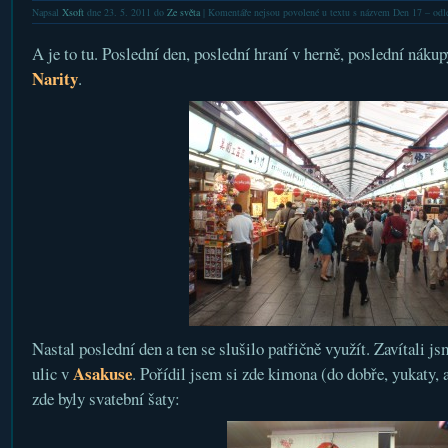
Napsal
Xsoft
dne 23. 5. 2011 do
Ze světa
|
Komentáře nejsou povolené
u textu s názvem Den 17 – odl
A je to tu. Poslední den, poslední hraní v herně, poslední náku
Narity
.
Nastal poslední den a ten se slušilo patřičně využít. Zavítali 
Asakuse
ulic v
. Pořídil jsem si zde kimona (do dobře, yukaty, 
zde byly svatební šaty: