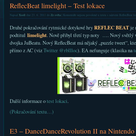
ReflecBeat limelight – Test lokace
Napsal
Xsoft
dne 23. 6. 2011 do
Ze světa
|
Komentáře nejsou povolené
u textu s názvem ReflecBeat lim
REFLEC BEAT
Druhé pokračování rytmické dotykové hry
je 
limelight
podtitul
. Nově přibyl třetí typ noty …. Nový světlý v
dvojka JuBeatu. Nový ReflecBeat má nějaký „puzzle tweet“, kt
přímo z AC (viz
Twitter @rbllloc
). EA nefunguje (klasika na
t
Další informace o
test lokaci
.
(Pokračování textu…)
E3 – DanceDanceRevolution II na Nintendo