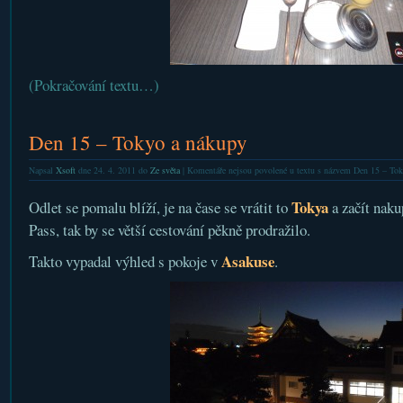
(Pokračování textu…)
Den 15 – Tokyo a nákupy
Napsal
Xsoft
dne 24. 4. 2011 do
Ze světa
|
Komentáře nejsou povolené
u textu s názvem Den 15 – Tok
Tokya
Odlet se pomalu blíží, je na čase se vrátit to
a začít naku
Pass, tak by se větší cestování pěkně prodražilo.
Asakuse
Takto vypadal výhled s pokoje v
.