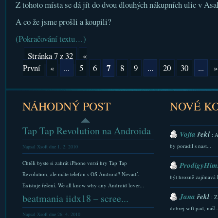
Z tohoto místa se dá jít do dvou dlouhých nákupních ulic v Asa
A co že jsme prošli a koupili?
(Pokračování textu…)
Stránka 7 z 32
«
7
První
«
...
5
6
8
9
...
20
30
...
»
NÁHODNÝ POST
NOVÉ K
Tap Tap Revolution na Androida
Vojta
řekl
: 
by poradil s nast...
Napsal Xsoft dne 1. 2. 2010
Chtěli byste si zahrát iPhone verzi hry Tap Tap
ProdigyHims
Revolution, ale máte telefon s OS Android? Nevadí.
být hrozně zajímavá 
Existuje řešení. We all know why any Android lover...
Jana
řekl
beatmania iidx18 – scree...
: Z
dobrej soft pad, našl..
Napsal Xsoft dne 26. 4. 2010