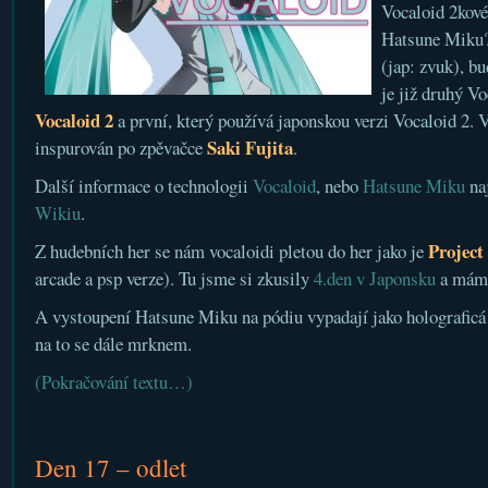
Vocaloid 2kové
Hatsune Miku? 
(jap: zvuk), b
je již druhý V
Vocaloid 2
a první, který používá japonskou verzi Vocaloid 2. 
Saki Fujita
inspurován po zpěvačce
.
Další informace o technologii
Vocaloid
, nebo
Hatsune Miku
naj
Wikiu
.
Project
Z hudebních her se nám vocaloidi pletou do her jako je
arcade a psp verze). Tu jsme si zkusily
4.den v Japonsku
a máme
A vystoupení Hatsune Miku na pódiu vypadají jako holograficá
na to se dále mrknem.
(Pokračování textu…)
Den 17 – odlet