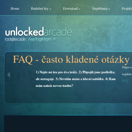
Home
Hudební hry
»
Download
»
StepMania
»
Projekt
FAQ - často kladené otázky
Odpově
1) Nejde mi hra pro dva hráče. 2) Připojili jsme podložku,
najdete
ale nereaguje. 3) Nevidím menu a hlavní nabídku. 4) Kam
FAQ
mám nahrát novou hudbu?