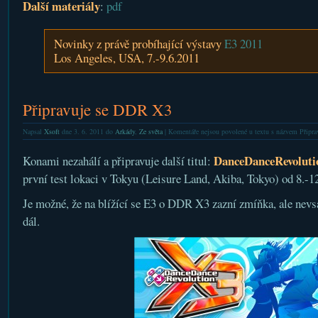
Další materiály
:
pdf
Novinky z právě probíhající výstavy
E3 2011
Los Angeles, USA, 7.-9.6.2011
Připravuje se DDR X3
Napsal
Xsoft
dne 3. 6. 2011 do
Arkády
,
Ze světa
|
Komentáře nejsou povolené
u textu s názvem Připr
DanceDanceRevoluti
Konami nezahálí a připravuje další titul:
první test lokaci v Tokyu (Leisure Land, Akiba, Tokyo) od 8.-1
Je možné, že na blížící se E3 o DDR X3 zazní zmíňka, ale nevsá
dál.