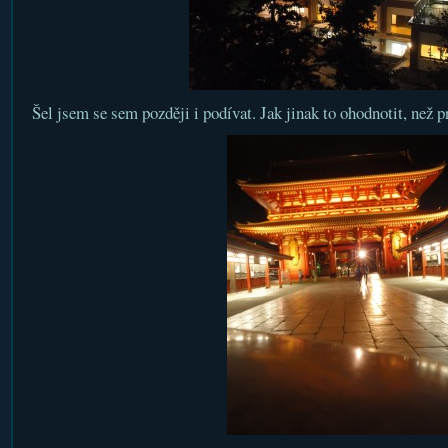
Šel jsem se sem později i podívat. Jak jinak to ohodnotit, než p