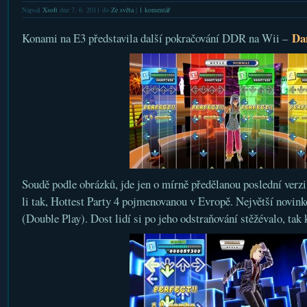
Napsal
Xsoft
dne 7. 6. 2011 do
Ze světa
|
1 komentář
Da
Konami na E3 představila další pokračování DDR na Wii –
Soudě podle obrázků, jde jen o mírně předělanou poslední verz
li tak, Hottest Party 4 pojmenovanou v Evropě. Největší novi
(Double Play). Dost lidí si po jeho odstraňování stěžévalo, tak