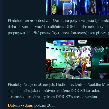
Předchozí verze se dost zaměžovala na pohybová gesta (gimmick
třeba se Konami vrací k tradičnímu DDRku, nebo nebude tyhle „
propagovat. Použité postavičky (dance characters) jsou převza
Písničky. No, je tu 50 nových. Hudba převážně od Naokiho Ma
stejnou hudbu jako v nedávno ohlášené DDR X3 (arcade).
screenshots are directly from DDR X2’s arcade version.
Datum vydání
: podzim 2011