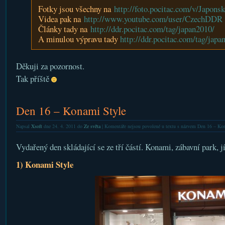
Fotky jsou všechny na
http://foto.pocitac.com/v/Japons
Videa pak na
http://www.youtube.com/user/CzechDDR
Články tady na
http://ddr.pocitac.com/tag/japan2010/
A minulou výpravu tady
http://ddr.pocitac.com/tag/japan
Děkuji za pozornost.
Tak příště
Den 16 – Konami Style
Napsal
Xsoft
dne 24. 4. 2011 do
Ze světa
|
Komentáře nejsou povolené
u textu s názvem Den 16 – Ko
Vydařený den skládající se ze tří částí. Konami, zábavní park, j
1) Konami Style