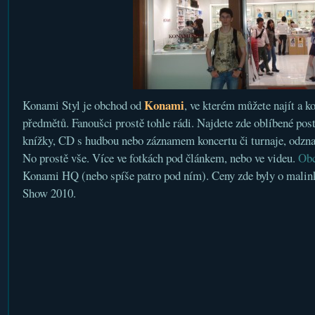
Konami
Konami Styl je obchod od
, ve kterém můžete najít a k
předmětů. Fanoušci prostě tohle rádi. Najdete zde oblíbené posta
knížky, CD s hudbou nebo záznamem koncertu či turnaje, odznak
No prostě vše. Více ve fotkách pod článkem, nebo ve videu.
Ob
Konami HQ (nebo spíše patro pod ním). Ceny zde byly o malin
Show 2010.