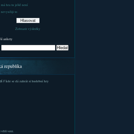
 má hra tu ještě není
 nevyužiji to
Zobrazit výsledky
rší ankety
ká republika
cí
// kde se dá zahrát si hudební hry
 větší verzi.