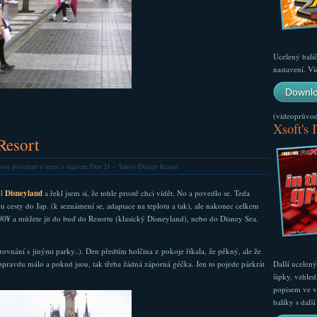
Ucelený balí
nastavení. Ví
Downlo
(videoprůvodc
Xsoft's 
Resort
sou povolené
u textu s názvem Den 21 – Tokyo Disney Resort
ěl
Disneyland
a řekl jsem si, že tohle prostě chci vidět. No a povedlo se. Teda
cesty do Jap. (k seznámení se, adaptace na teplotu a tak), ale nakonec celkem
00¥ a můžete jit do buď do Resortu (klasický Disneyland), nebo do Disney Sea.
orovnání s jinými parky..). Den předtím holčina z pokoje říkala, že pěkný, ale že
opravdu málo a pokud jsou, tak třeba žádná záporná géčka. Jen to pojede párkrát
Další ucelen
šipky, vzhled
popisem ve v
balíky s dal