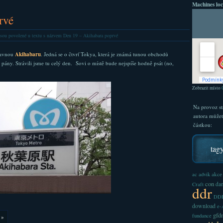
Machines loc
rvé
sou povolené
u textu s názvem Den 19 – Akihabara poprvé
slavnou
Akihabaru
. Jedná se o čtvrť Tokya, která je známá tunou obchodů
ány. Strávili jsme tu celý den. Sovi o místě bude nejspíše hodně psát (no,
Zobrazit místo
Na provoz st
autora může
částkou:
tag
akce
ac
advik
con
dan
Craft
ddr
DDR
download
e
gfd
fundance
»