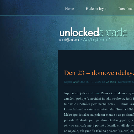
Home
Hudební hry
»
Download
Den 23 – domove (delay
Napsal
Xsoft
dne 16. 10. 2009 do
Ze světa
|
Komentáře ne
Jop, táákže jedeme
domu
. Ráno vše zbaleno a vyr
zamčení pokoje (a nechání ho zkontrolovat, jestli j
(ale dole u botníku jsem nechal foťák, … hmm, stane 
kontrola hned u vstupu a puštění dál. Trocha běh
Meku (po čekačce na polední menu) a za poslední
pohoda. Nedostal jsem palubní letenku (jap-fra), co
ok. (no samozřejmé jí po mě u letadla chtěli ale v
co nejdéle, tak jsme šli také na poslední (skoro) c