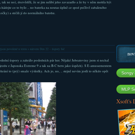
 tak ne no), dozvěděli, že se jim nelíbí jeho zavazadlo a že by v něm mohla být
ádejte co to bylo .. no baterka na noutas úplně ce spod pečlivě zabaleného
očky) a strčili jí do normálního batohu.
jsou povolené
u textu s názvem Den 22 – úspory fuč
nov
slední úspory a zahrálo posledních pár her. Nějaké Jubeatoviny jsem si nechal
 odjezdu z Japonska Extreme 9 a tak na B-C beru jako úspěch). S E-amussementem
ání to (prý) smaže výsledky. Ach jo, no, .. stejně nevím jestli to někdo opět
Songy 
MLP So
Xsoft's