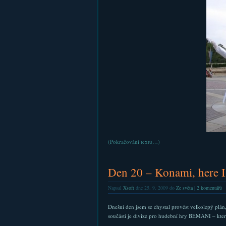
(Pokračování textu…)
Den 20 – Konami, here 
Napsal
Xsoft
dne 25. 9. 2009 do
Ze světa
|
2 komentářů
Dnešní den jsem se chystal provést velkolepý plán
součástí je divize pro hudební hry BEMANI – kt