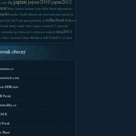
x
japan
japan2010
japan2012
itg
info
beat
kinect
kinec
konami style
Kyle Ward
mlp
mozarc
naoki
naokia
Naoki Maeda
nds
overvans
para
paseli
pc
reflecbeat
ps3
ReRave
pro2
ps2
psp
quad
quad4itg
rb
kband
song
space channel 5
sound voltex
starcraft
a
usa2011
technika
tgs
tnt
unlock
theia
tv
ultrastar
wii
e
video
vocaloid
voltex
WGiBeat
WinDEU
x2
xbox
kovník obecný
tmania.cz
anistyle.com
ch-DDR.info
R Freak
ebniHry.cz
ANCE
 Freak
e Ward