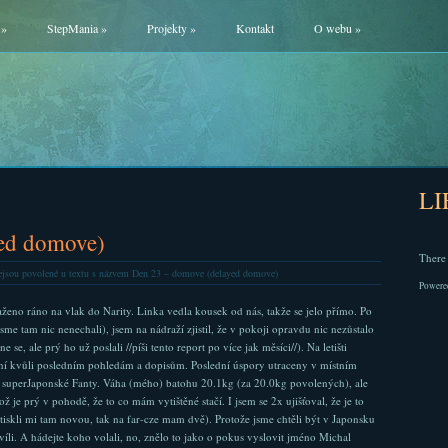
»
StepMania
»
Projekty
»
Kontakt
O webu
»
L
ed domove)
There 
jsou povolené
u textu s názvem Den 23 – domove (delayed domove)
Powere
aženo ráno na vlak do Narity. Linka vedla kousek od nás, takže se jelo přímo. Po
sme tam nic nenechali), jsem na nádraží zjistil, že v pokoji opravdu nic nezůstalo
se, ale prý ho už poslali //píši tento report po více jak měsíci//). Na letišti
ání kvůli posledním pohledám a dopisům. Poslední úspory utraceny v místním
 superJaponské Fanty. Váha (mého) batohu 20.1kg (za 20.0kg povolených), ale
ž je prý v pohodě, že to co mám vytištěné stačí. I jsem se 2x ujišťoval, že je to
ytiskli mi tam novou, tak na far-cze mam dvě). Protože jsme chtěli být v Japonsku
hvíli. A hádejte koho volali, no, znělo to jako o pokus vyslovit jméno Michal