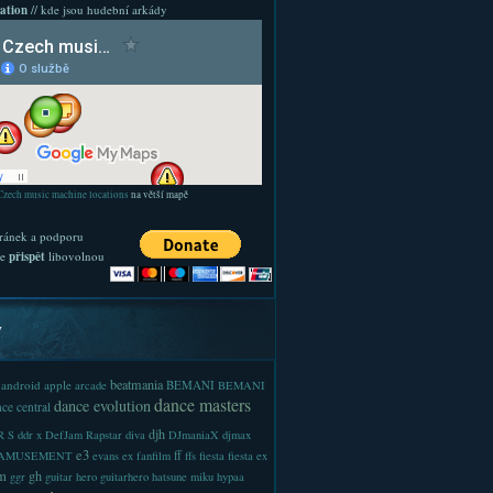
ation
// kde jsou hudební arkády
Czech music machine locations
na větší mapě
ránek a podporu
te
přispět
libovolnou
y
beatmania
android
apple
BEMANI
arcade
BEMANI
dance masters
dance evolution
ce central
djh
 S
ddr x
DefJam Rapstar
diva
DJmaniaX
djmax
e3
ff
-AMUSEMENT
evans
ex
fanfilm
ffs
fiesta
fiesta ex
m
gh
ggr
guitar hero
guitarhero
hatsune miku
hypaa