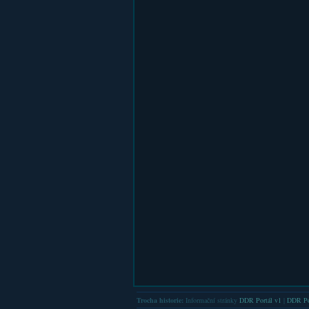
Trocha historie:
Informační stránky
DDR Portál v1
|
DDR Po