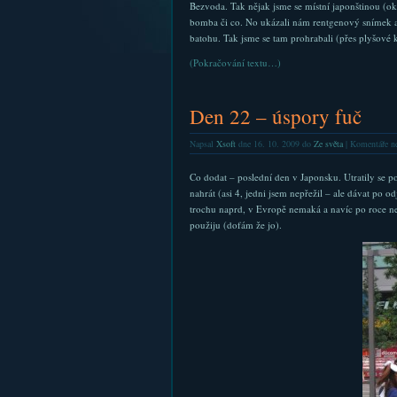
Bezvoda. Tak nějak jsme se místní japonštinou (ok,
bomba či co. No ukázali nám rentgenový snímek a h
batohu. Tak jsme se tam prohrabali (přes plyšové k
(Pokračování textu…)
Den 22 – úspory fuč
Napsal
Xsoft
dne 16. 10. 2009 do
Ze světa
|
Komentáře ne
Co dodat – poslední den v Japonsku. Utratily se po
nahrát (asi 4, jedni jsem nepřežil – ale dávat po
trochu naprd, v Evropě nemaká a navíc po roce nehr
použiju (dofám že jo).