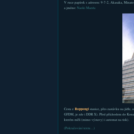
V ruce papírek s adresou: 9-7-2, Akasaka, Minat
a jméno:
Naoki Maeda
Cesta z
Roppongi
stanice, přes zastávku na jídle,
GFDM, je zde i DDR X). Před příchodem do Konami j
kterém měli (mimo výstavy) i automat na tisk).
(Pokračování textu…)