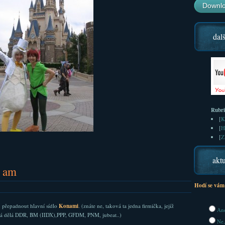
Downlo
dalš
Rubr
[
K
[
H
[
Z
aktu
I am
Hodí se vám
, přepadnout hlavní sídlo
Konami
. (znáte ne, taková ta jedna firmička, jejíž
Ano
erá dělá DDR, BM (IIDX),PPP, GFDM, PNM, jubeat..)
Ne,