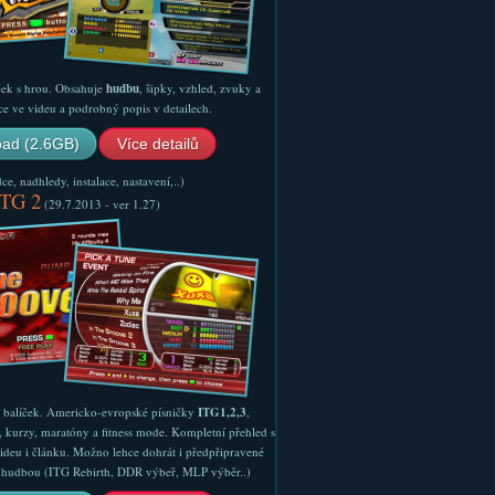
ček s hrou. Obsahuje
hudbu
, šipky, vzhled, zvuky a
ce ve videu a podrobný popis v detailech.
ad (2.6GB)
Více detailů
e, nadhledy, instalace, nastavení,..)
ITG 2
(29.7.2013 - ver 1.27)
ý balíček. Americko-evropské písničky
ITG1,2,3
,
, kurzy, maratóny a fitness mode. Kompletní přehled s
ideu i článku. Možno lehce dohrát i předpřipravené
ší hudbou (ITG Rebirth, DDR výbeř, MLP výběr..)