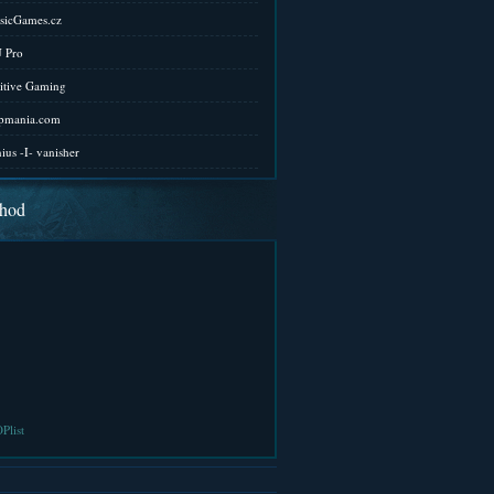
sicGames.cz
 Pro
itive Gaming
pmania.com
ius -I- vanisher
hod