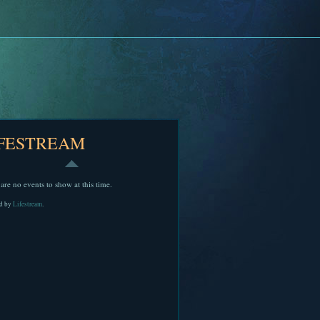
IFESTREAM
are no events to show at this time.
d by
Lifestream
.