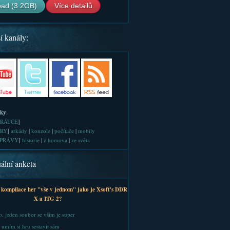
ad (3.2GB)
Více detailů
í kanály:
iky
:
RÁTCE
]
RY
]
arkády
|
konzole
|
počítače
|
mobily
PRÁVY
]
historie
|
z homova
|
ze světa
ální anketa
 kompilace her "vše v jednom" jako je Xsoft's DDR
X a ITG 2?
, jeden soubor se vším je super
 umím si hru sestavit sám