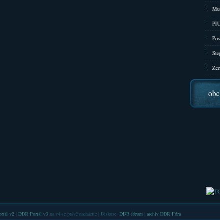
Mu
PIU
Pos
Ste
Zen
obc
rtál v2
|
DDR Portál v3
na v4 se právě nacházíte | Diskuze:
DDR fórum
|
archiv DDR Fóra