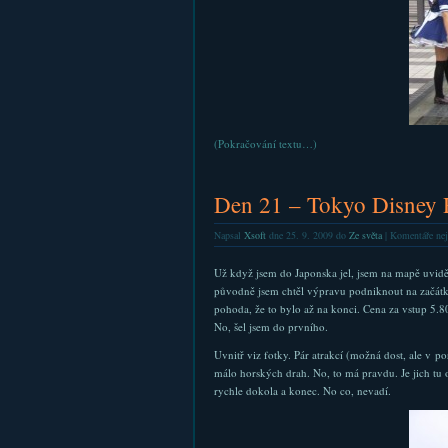
(Pokračování textu…)
Den 21 – Tokyo Disney 
Napsal
Xsoft
dne 25. 9. 2009 do
Ze světa
|
Komentáře nej
Už když jsem do Japonska jel, jsem na mapě uvid
původně jsem chtěl výpravu podniknout na začátku 
pohoda, že to bylo až na konci. Cena za vstup 5.8
No, šel jsem do prvního.
Uvnitř viz fotky. Pár atrakcí (možná dost, ale v p
málo horských drah. No, to má pravdu. Je jich tu 
rychle dokola a konec. No co, nevadí.