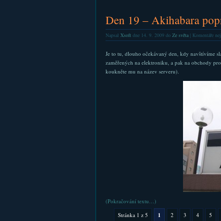
Den 19 – Akihabara pop
Napsal
Xsoft
dne 14. 9. 2009 do
Ze světa
|
Komentáře nej
Je to tu, dlouho očekávaný den, kdy navštívíme 
zaměřených na elektroniku, a pak na obchody pro p
koukněte mu na název serveru).
(Pokračování textu…)
Stránka 1 z 5
1
2
3
4
5