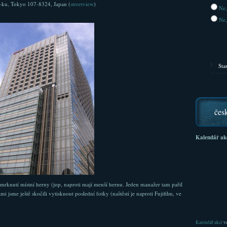
o-ku, Tokyo 107-8324, Japan (
streetview
)
Ne,
Ne,
Sta
čes
Kalendář ak
 omrknutí místní herny (jop, naproti mají menší hernu. Jeden manažer tam pařil
sme ještě skočili vytisknout poslední fotky (naštěstí je naproti Fujifilm, ve
Kalendář akcí
ve