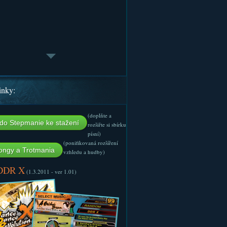
inky:
(doplňte a
do Stepmanie ke stažení
rozšiřte si sbírku
písní)
(ponifikovaná rozšíření
ngy a Trotmania
vzhledu a hudby)
 DDR X
(1.3.2011 - ver 1.01)