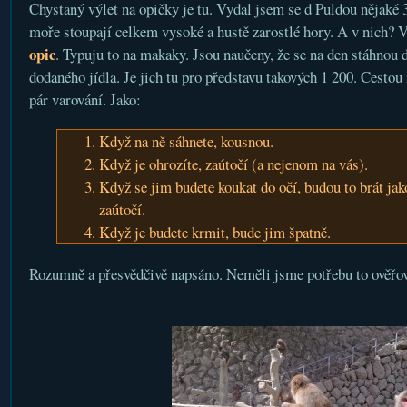
Chystaný výlet na opičky je tu. Vydal jsem se d Puldou nějak
moře stoupají celkem vysoké a hustě zarostlé hory. A v nich? V
opic
. Typuju to na makaky. Jsou naučeny, že se na den stáhnou 
dodaného jídla. Je jich tu pro představu takových 1 200. Cestou 
pár varování. Jako:
Když na ně sáhnete, kousnou.
Když je ohrozíte, zaútočí (a nejenom na vás).
Když se jim budete koukat do očí, budou to brát jak
zaútočí.
Když je budete krmit, bude jim špatně.
Rozumně a přesvědčivě napsáno. Neměli jsme potřebu to ověřov