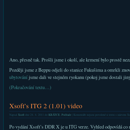
Ano, přesně tak. Prošli jsme i okolí, ale krmení bylo prostě ne
Později jsme z Beppu odjeli do stanice Fukušima a omrkli znov
ubytování
jsme dali ve stejném ryokanu (pokoj jsme dostali jiný
(Pokračování textu…)
Xsoft’s ITG 2 (1.01) video
Napsal
Xsoft
dne 24. 4. 2011 do
KRÁTCE
,
Počítače
|
Komentáře nejsou povolené
u textu s názvem Xs
Po vydání Xsoft’s DDR X je u ITG verze. Vyhled odpovídá co n