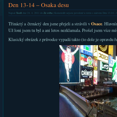
Den 13-14 – Osaka desu
Napsal
Xsoft
dne 24. 4. 2011 do
Ze světa
|
Komentáře nejsou povolené
u textu s názvem Den 13-14 – 
Osace
Třináctý a čtrnáctý den jsme přejeli a strávili v
. Hlavn
Už loni jsem tu byl a ani letos nezklamala. Prošel jsem více míst
Klasický obrázek z průvodce vypadá takto (to dole je opravdu ř