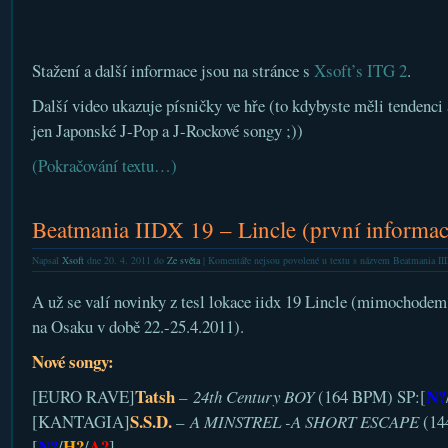
Stažení a další informace jsou na stránce s
Xsoft’s ITG 2
.
Další video ukazuje písničky ve hře (to kdybyste měli tendenci
jen Japonské J-Pop a J-Rockové songy ;))
(Pokračování textu…)
Beatmania IIDX 19 – Lincle (první informac
Napsal
Xsoft
dne 20. 4. 2011 do
Ze světa
|
Komentáře nejsou povolené
u textu s názvem Beatmania IID
A už se valí novinky z tesl lokace iidx 19 Lincle (mimochodem, 
na Osaku v době 22.-25.4.2011).
Nové songy:
Tatsh
N?
[EURO RAVE]
–
24th Century BOY
(164 BPM) SP:[
S.S.D.
[KANTAGIA]
–
A MINSTREL -A SHORT ESCAPE
(14
N?
H?
A?
[
/
/
]