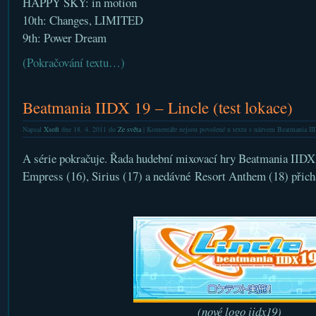
HAPPY SKY: in motion
10th: Changes, LIMITED
9th: Power Dream
(Pokračování textu…)
Beatmania IIDX 19 – Lincle (test lokace)
Napsal
Xsoft
dne 18. 4. 2011 do
Ze světa
|
Komentáře nejsou povolené
u textu s názvem Beatmania IIDX
A série pokračuje. Řada hudební mixovací hry Beatmania IIDX
Empress (16), Sirius (17) a nedávné Resort Anthem (18) přich
(nové logo iidx19)