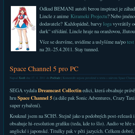
Odkud BEMANI autoři berou inspiraci je záhado
Lincle z anime
Kirameki Projectu
? Nebo jméno
dodavatele? Každopádně, barvy
loga
vyvrátily o
dark“ střídání. Lincle hraje na oranžovou, žluto
Více se dozvíme, uvidíme a uslyšíme na/po
test
na 20.-25.4.2011. Stay tunned.
Space Channel 5 pro PC
Napsal
Xsoft
dne 17. 4. 2011 do
Počítače
|
Komentáře nejsou povolené
u textu s názvem Space Channe
Dreamcast Collectin
SEGA vydala
edici, která obsahuje práv
Space Channel 5
hru
(a dále pak Sonic Adventures, Crazy Taxi
super rybaření).
Kouknul jsem na SCH5. Stejně jako u podobných post-releasů i
obsahuje hi-resolution grafiku (teda, kde to šlo). Audio ve hře s
anglické i japonské. Titulky pak v pěti jazycích. Celkem dobré,