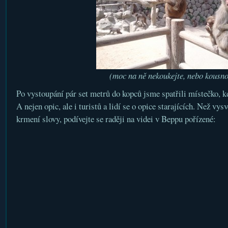
(moc na ně nekoukejte, nebo kousn
Po vystoupání pár set metrů do kopců jsme spatřili místečko, k
A nejen opic, ale i turistů a lidí se o opice starajících. Než vys
krmení slovy, podívejte se raději na videi v Beppu pořízené: