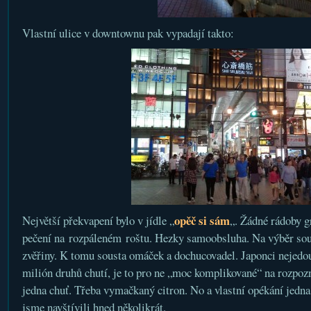
Vlastní ulice v downtownu pak vypadají takto:
opěč si sám
Největší překvapení bylo v jídle „
„. Žádné rádoby gr
pečení na rozpáleném roštu. Hezky samoobsluha. Na výběr sous
zvěřiny. K tomu sousta omáček a dochucovadel. Japonci nejedou
milión druhů chutí, je to pro ne „moc komplikované“ na rozpoz
jedna chuť. Třeba vymačkaný citron. No a vlastní opékání jedna 
jsme navštívili hned několikrát.