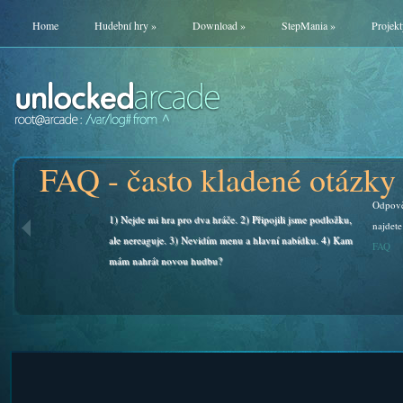
Home
Hudební hry
»
Download
»
StepMania
»
Projekt
FAQ - často kladené otázky
Odpově
1) Nejde mi hra pro dva hráče. 2) Připojili jsme podložku,
najdete
ale nereaguje. 3) Nevidím menu a hlavní nabídku. 4) Kam
FAQ
mám nahrát novou hudbu?