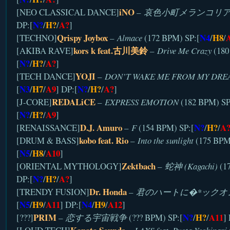
iNO
[NEO CLASSICAL DANCE]
–
哀色小町メランコリ
N?
H?
A?
DP:[
/
/
]
Qrispy Joybox
N4
H8
[TECHNO]
–
Almace
(172 BPM) SP:[
/
/
kors k feat.古川美鈴
[AKIBA RAVE]
–
Drive Me Crazy
(180
N?
H?
A?
[
/
/
]
YOJI
[TECH DANCE]
–
DON’T WAKE ME FROM MY DRE
N3
H7
A9
N?
H?
A?
[
/
/
] DP:[
/
/
]
REDALiCE
[J-CORE]
–
EXPRESS EMOTION
(182 BPM) SP
N?
H?
A9
[
/
/
]
D.J. Amuro
N?
H?
A
[RENAISSANCE]
–
F
(154 BPM) SP:[
/
/
kobo feat. Rio
[DRUM & BASS]
–
Into the sunlight
(175 BPM
N5
H8
A10
[
/
/
]
Zektbach
[ORIENTAL MYTHOLOGY]
–
蛇神 (Kagachi)
(17
N?
H?
A?
DP:[
/
/
]
Dr. Honda
[TRENDY FUSION]
–
君のハートに�*ックオ
N5
H9
A11
N4
H9
A12
[
/
/
] DP:[
/
/
]
PRIM
N?
H?
A11
[???]
–
恋する宇宙戦争
(??? BPM) SP:[
/
/
]