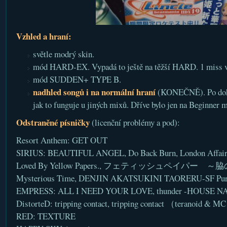
Vzhled a hraní:
světle modrý skin.
mód HARD-EX. Vypadá to ještě na těžší HARD. 1 miss v
mód SUDDEN+ TYPE B.
nadhled songů i na normální hraní
(KONEČNĚ). Po dohrá
jak to funguje u jiných mixů. Dříve bylo jen na Beginner 
Odstraněné písničky
(licenční problémy a pod):
Resort Anthem: GET OUT
SIRIUS: BEAUTIFUL ANGEL, Do Back Burn, London Affair
Loved By Yellow Papers., フェティッシュペイパー
Mysterious Time, DENJIN AKATSUKINI TAORERU-SF Pure
EMPRESS: ALL I NEED YOUR LOVE, thunder -HOUSE NA
DistorteD: tripping contact, tripping contact （teranoid & 
RED: TEXTURE