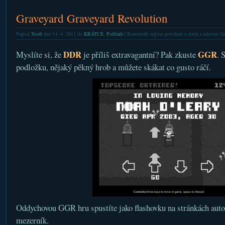
Graveyard Graveyard Revolution
Napsal
Xsoft
dne 14. 4. 2011 do
KRÁTCE
,
Počítače
|
Komentáře nejsou povolené
u textu s názvem Gr
DDR
GGR
Myslíte si, že
je příliš extravagantní? Pak zkuste
. 
podložku, nějaký pěkný hrob a můžete skákat co gusto ráčí.
Oddychovou GGR hru spustíte jako flashovku na stránkách auto
mezerník.