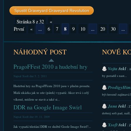
Spustit Graveyard Graveyard Revolution
Stránka 8 z 32
«
8
První
«
...
6
7
9
10
...
20
30
...
NÁHODNÝ POST
NOVÉ K
PragoFFest 2010 a hudební hry
Vojta
řekl
: 
by poradil s nast...
Napsal Xsoft dne 5. 2. 2011
Hudební hry na PragoFFestu 2010 jsou v plném proudu.
ProdigyHims
Malá ukázka jak to zde (pátek) vypadá: Akce trvá i celý
být hrozně zajímavá 
víkend, můžete se stavit a také si...
Jana
řekl
DDR na Google Image Swirl
: Z
dobrej soft pad, našl..
Napsal Xsoft dne 19. 11. 2009
Xsoft
řekl
: 
Jak vypadá hledání DDR ve službě Goole Image Swirl?...