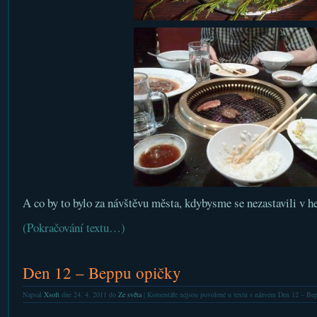
A co by to bylo za návštěvu města, kdybysme se nezastavili v h
(Pokračování textu…)
Den 12 – Beppu opičky
Napsal
Xsoft
dne 24. 4. 2011 do
Ze světa
|
Komentáře nejsou povolené
u textu s názvem Den 12 – Be