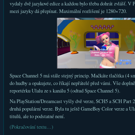
vydaly dvě jazykové edice a každou bylo třeba dohrát zvlášť. V 
mezi jazyky dá přepínat. Maximální rozlišení je 1280×720.
Space Channel 5 má stále stejný princip. Mačkáte tlačítka (4 sm
do hudby a opakujete, co říkají nepřátelé před vámi. Vše dopln
reportérku Ulalu ze s kanálu 5 (odtud Space Channel 5).
Na PlayStation/Dreamcast vyšly dvě verze, SCH5 a SCH Part 2.
druhá populární verze. Byla tu ještě GameBoy Color verze a Ul
titulů, ale to podstatné není.
(Pokračování textu…)