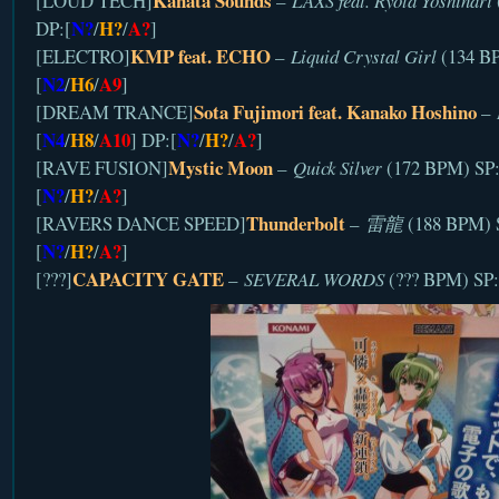
Kanata Sounds
[LOUD TECH]
–
LAXS feat. Ryota Yoshinari
N?
H?
A?
DP:[
/
/
]
KMP feat. ECHO
[ELECTRO]
–
Liquid Crystal Girl
(134 BP
N2
H6
A9
[
/
/
]
Sota Fujimori feat. Kanako Hoshino
[DREAM TRANCE]
–
N4
H8
A10
N?
H?
A?
[
/
/
] DP:[
/
/
]
Mystic Moon
[RAVE FUSION]
–
Quick Silver
(172 BPM) SP:
N?
H?
A?
[
/
/
]
Thunderbolt
[RAVERS DANCE SPEED]
–
雷龍
(188 BPM) 
N?
H?
A?
[
/
/
]
CAPACITY GATE
[???]
–
SEVERAL WORDS
(??? BPM) SP: