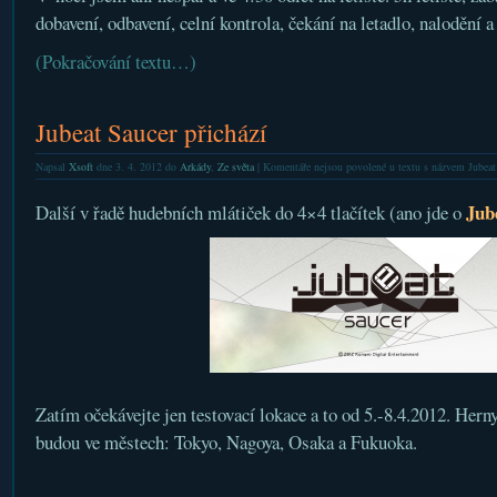
dobavení, odbavení, celní kontrola, čekání na letadlo, nalodění a 
(Pokračování textu…)
Jubeat Saucer přichází
Napsal
Xsoft
dne 3. 4. 2012 do
Arkády
,
Ze světa
|
Komentáře nejsou povolené
u textu s názvem Jubeat 
Jub
Další v řadě hudebních mlátiček do 4×4 tlačítek (ano jde o
Zatím očekávejte jen testovací lokace a to od 5.-8.4.2012. Herny
budou ve městech: Tokyo, Nagoya, Osaka a Fukuoka.