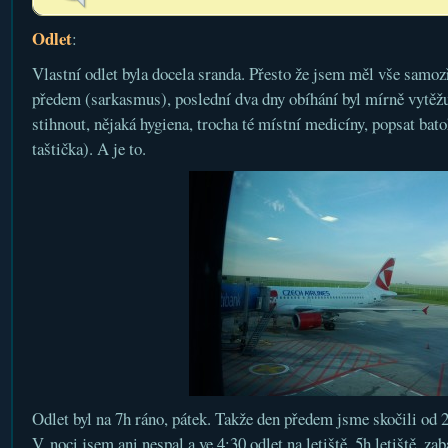
Odlet
:
Vlastní odlet byla docela sranda. Přesto že jsem měl vše samoz
předem (sarkasmus), poslední dva dny obíhání byl mírně vytěžuj
stihnout, nějaká hygiena, trocha té místní medicíny, popsat bato
taštička). A je to.
Odlet byl na 7h ráno, pátek. Takže den předem jsme skočili od
V noci jsem ani nespal a ve 4:30 odlet na letiště. 5h letiště, zab