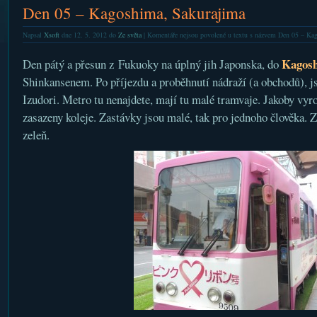
Den 05 – Kagoshima, Sakurajima
Napsal
Xsoft
dne 12. 5. 2012 do
Ze světa
|
Komentáře nejsou povolené
u textu s názvem Den 05 – Ka
Kagos
Den pátý a přesun z Fukuoky na úplný jih Japonska, do
Shinkansenem. Po příjezdu a proběhnutí nádraží (a obchodů), j
Izudori. Metro tu nenajdete, mají tu malé tramvaje. Jakoby vyro
zasazeny koleje. Zastávky jsou malé, tak pro jednoho člověka. Z
zeleň.