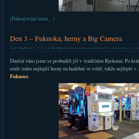
(Pokračování textu…)
Den 3 – Fukuoka, herny a Big Camera
Napsal
Xsoft
dne 11. 5. 2012 do
Ze světa
|
Komentáře nejsou povolené
u textu s názvem Den 3 – Fuku
Dnešní ráno jsme se probudili již v tradičním Ryokanu. Po krát
směr imho nejlepší herny na hudební ve světě, takže nejlepší v
Fukuoce
.