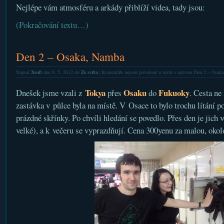
Nejlépe vám atmosféru a arkády přiblíží videa, tady jsou:
(Pokračování textu…)
Den 2 – Osaka, Namba
Napsal
Xsoft
dne 9. 5. 2012 do
Ze světa
|
Komentáře nejsou povolené
u textu s názvem Den 2 – Osak
Tokya
Osaku
Fukuoky
Dnešek jsme vzali z
přes
do
. Cesta ne
zastávka v půlce byla na místě. V Osace to bylo trochu lítání po
prázdné skřínky. Po chvíli hledání se povedlo. Přes den je jich 
velké), a k večeru se vyprazdňují. Cena 300yenu za malou, okol