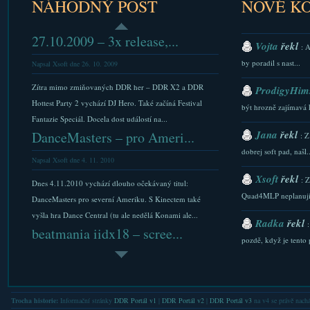
NÁHODNÝ POST
NOVÉ K
27.10.2009 – 3x release,...
Vojta
řekl
: 
by poradil s nast...
Napsal Xsoft dne 26. 10. 2009
Zítra mimo zmiňovaných DDR her – DDR X2 a DDR
ProdigyHims
Hottest Party 2 vychází DJ Hero. Také začíná Festival
být hrozně zajímavá 
Fantazie Speciál. Docela dost událostí na...
Jana
řekl
DanceMasters – pro Ameri...
: Z
dobrej soft pad, našl..
Napsal Xsoft dne 4. 11. 2010
Xsoft
řekl
: 
Dnes 4.11.2010 vychází dlouho očekávaný titul:
Quad4MLP neplanuji.
DanceMasters pro severní Ameriku. S Kinectem také
vyšla hra Dance Central (tu ale nedělá Konami ale...
Radka
řekl
beatmania iidx18 – scree...
pozdě, když je tento p
Napsal Xsoft dne 26. 4. 2010
Xsoft
řekl
: 
Obrázky z test lokace iidx18. Posbíral jsem co se dalo i
stazeni a Downlaod...
videí a dal do jednoho obrázku. Asi chápete kvalitu (a
Trocha historie:
Informační stránky
DDR Portál v1
|
DDR Portál v2
|
DDR Portál v3
na v4 se právě nachá