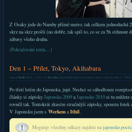
Z Osaky jede do Namby přímé metro, tak celkem jednoduchá 
skrz na skrz prošli (no dobře, tak spíš to, co se za 5h stihnout 
zábavy všeho druhu.
(Pokračování textu…)
Den 1 – Přílet, Tokyo, Akihabara
Napsal
Xsoft
dne 6. 5. 2012 do
Ze světa
|
Komentáře nejsou povolené
u textu s názvem Den 1 – Přílet
Po třetí letím do Japonska, jupí. Nechci se sáhodlouze rozepisov
články si zápisky
Japonsko 2009
a
Japonsko 2010
si tu můžete 
rovněž tak. Tentokrát zkusím stručnější zápisky, spoustu fotek a
Werkem
Ithil
V Japonsku jsem s
a
.
Megatip: všechny odkazy najdete na
japonsko.pocit