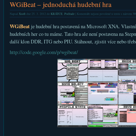
WGiBeat – jednoduchá hudební hra
Napsal
Xsoft
dne 25. 3. 2012 do
KRÁTCE
,
Počítače
|
Komentáře nejsou povolené
u textu s názvem WG
WGiBeat
je hudební hra postavená na Microsoft XNA. Vlastní h
hudebních her co tu máme. Tato hra ale není postavena na Stepma
další klon DDR, ITG nebo PIU. Stáhnout, zjistit více nebo třeb
http://code.google.com/p/wgibeat/