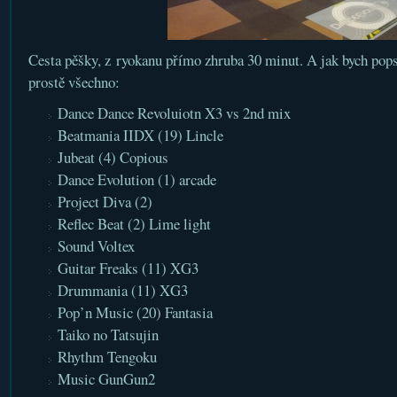
Cesta pěšky, z ryokanu přímo zhruba 30 minut. A jak bych pops
prostě všechno:
Dance Dance Revoluiotn X3 vs 2nd mix
Beatmania IIDX (19) Lincle
Jubeat (4) Copious
Dance Evolution (1) arcade
Project Diva (2)
Reflec Beat (2) Lime light
Sound Voltex
Guitar Freaks (11) XG3
Drummania (11) XG3
Pop’n Music (20) Fantasia
Taiko no Tatsujin
Rhythm Tengoku
Music GunGun2