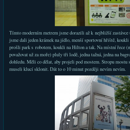
Tímto moderním metrem jsme dorazili až k nejbližší zastávce
jsme dali jeden krámek na jídlo, menší sportovní hřiště, koukli s
prošli park s robotem, koukli na Hilton a tak. Na místní řece (n
považovat už za moře) pluly tři lodě, jedna tažná, jedna na bagr
dohledu. Měli co dělat, aby projeli pod mostem. Stropu mostu se
museli klucí sklonit. Dát to o 10 minut později nevím nevím.