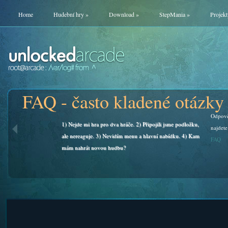
Home
Hudební hry
»
Download
»
StepMania
»
Projekt
FAQ - často kladené otázky
Odpově
1) Nejde mi hra pro dva hráče. 2) Připojili jsme podložku,
najdete
ale nereaguje. 3) Nevidím menu a hlavní nabídku. 4) Kam
FAQ
mám nahrát novou hudbu?