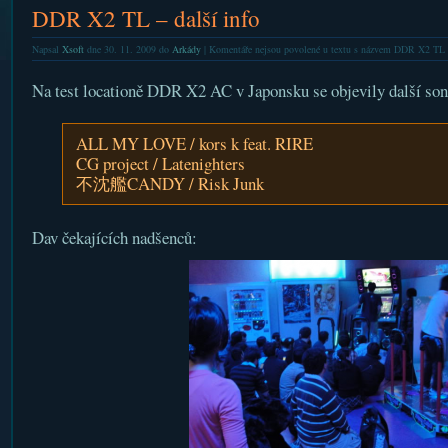
DDR X2 TL – další info
Napsal
Xsoft
dne 30. 11. 2009 do
Arkády
|
Komentáře nejsou povolené
u textu s názvem DDR X2 TL –
Na test locationě DDR X2 AC v Japonsku se objevily další son
ALL MY LOVE / kors k feat. RIRE
CG project / Latenighters
不沈艦CANDY / Risk Junk
Dav čekajících nadšenců: