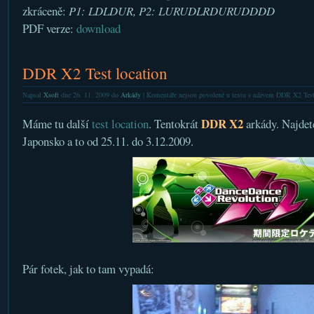
zkráceně:
P1: LDLDUR, P2: LURUDLRDURUDDDD
PDF verze:
download
DDR X2 Test location
Napsal
Xsoft
dne 26. 11. 2009 do
Arkády
|
Komentáře nejsou povolené
u textu s názvem DDR X2 Test
DDR X2
Máme tu další
test location
. Tentokrát
arkády. Najdete
Japonsko a to od 25.11. do 3.12.2009.
Pár fotek, jak to tam vypadá: