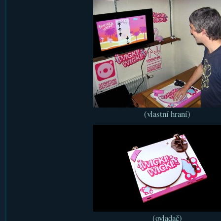
(vlastní hraní)
(ovladač)