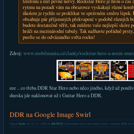
telefonu a mít pevné nervy. Rockstar Hero je hrou o čas 
rytmu na pozadí vám na obrazovce vyskakují různé komb
úkolem je rychle se proklikat ve správném směru šipek. 
obsahuje pár příjemných překvapení v podobě různých bo
budete dostatečně věřit, tak můžete vaše nejlepší skóre 
hráči na mezinárodní tabuly. Tak nažhavte pořádně prsty, 
pusťte se do odvázaného světa rocku!
Zdroj:
www.mobilmania.cz/clanky/rockstar-hero-a-nocni-mura
eee .. co třeba DDR Star Hero nebo něco jiného, když už použí
dneska jde naklonovat už i Guitar Hero a DDR.
DDR na Google Image Swirl
Napsal
Xsoft
dne 19. 11. 2009 do
KRÁTCE
|
Komentáře nejsou povolené
u textu s názvem DDR na Go