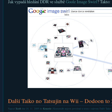
Jak vypadá hledání DDR ve službě
Goole Image Swirl
? Takto:
Další Taiko no Tatsujin na Wii – Dodoon to
Napsal
Xsoft
dne 18. 11. 2009 do
Konzole
|
Komentáře nejsou povolené
u textu s názvem Další Taiko