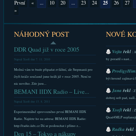
25
První
«
...
10
20
...
23
24
26
27
»
NÁHODNÝ POST
NOVÉ K
DDR Quad již v roce 2005
Vojta
řekl
: 
by poradil s nast...
Napsal Xsoft dne 7. 11. 2010
Možná vám to bude připadat zvláštní, ale Stepmanii pro
ProdigyHims
čtyři hráče současně jsme hráli již v roce 2005. Není to
být hrozně zajímavá 
nic nového. Zde jsou...
Jana
řekl
BEMANI IIDX Radio – Live...
: Z
dobrej soft pad, našl..
Napsal Xsoft dne 15. 8. 2011
Xsoft
řekl
: 
Experimentálně zprovozněno první BEMANI IIDX
Quad4MLP neplanuji.
Radio. Najdete ho na adresa: BEMANI IIDX Radio:
http://radio.iidx.cz Dá se poslouchat i přímo z...
Radka
řekl
Den 15 – Tokyo a nákupy