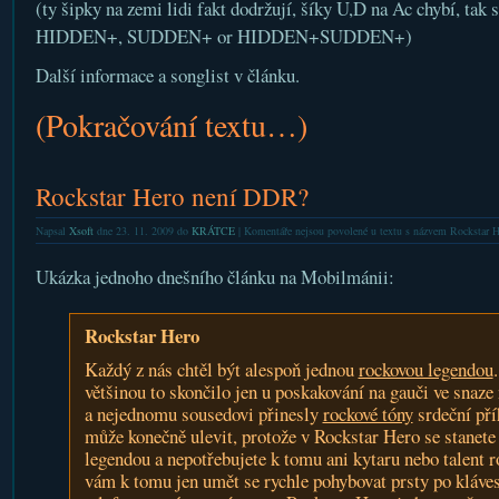
(ty šipky na zemi lidi fakt dodržují, šíky U,D na Ac chybí, tak
HIDDEN+, SUDDEN+ or HIDDEN+SUDDEN+)
Další informace a songlist v článku.
(Pokračování textu…)
Rockstar Hero není DDR?
Napsal
Xsoft
dne 23. 11. 2009 do
KRÁTCE
|
Komentáře nejsou povolené
u textu s názvem Rockstar 
Ukázka jednoho dnešního článku na Mobilmánii:
Rockstar Hero
Každý z nás chtěl být alespoň jednou
rockovou legendou
většinou to skončilo jen u poskakování na gauči ve snaze
a nejednomu sousedovi přinesly
rockové tóny
srdeční pří
může konečně ulevit, protože v Rockstar Hero se stanet
legendou a nepotřebujete k tomu ani kytaru nebo talent r
vám k tomu jen umět se rychle pohybovat prsty po kláve