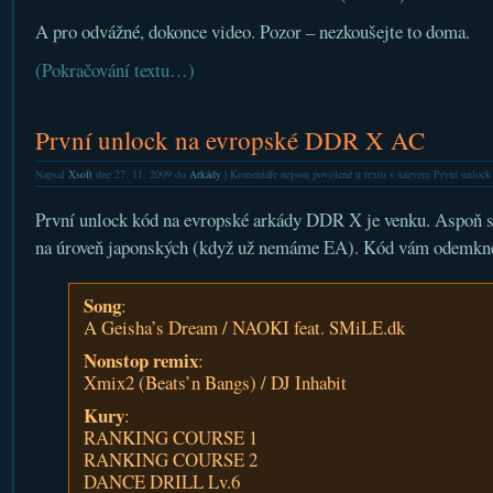
A pro odvážné, dokonce video. Pozor – nezkoušejte to doma.
(Pokračování textu…)
První unlock na evropské DDR X AC
Napsal
Xsoft
dne 27. 11. 2009 do
Arkády
|
Komentáře nejsou povolené
u textu s názvem První unloc
První unlock kód na evropské arkády DDR X je venku. Aspoň s
na úroveň japonských (když už nemáme EA). Kód vám odemkn
Song
:
A Geisha’s Dream / NAOKI feat. SMiLE.dk
Nonstop remix
:
Xmix2 (Beats’n Bangs) / DJ Inhabit
Kury
:
RANKING COURSE 1
RANKING COURSE 2
DANCE DRILL Lv.6