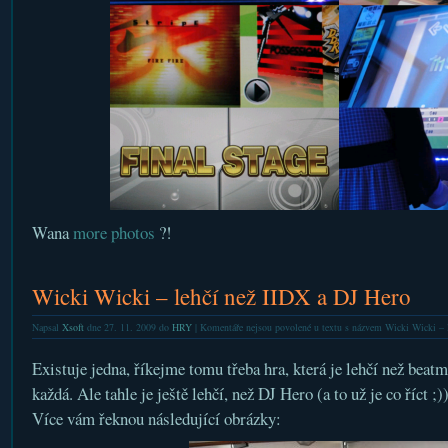
Wana
more photos
?!
Wicki Wicki – lehčí než IIDX a DJ Hero
Napsal
Xsoft
dne 27. 11. 2009 do
HRY
|
Komentáře nejsou povolené
u textu s názvem Wicki Wicki – l
Existuje jedna, říkejme tomu třeba hra, která je lehčí než beat
každá. Ale tahle je ještě lehčí, než DJ Hero (a to už je co říct ;
Více vám řeknou následující obrázky: