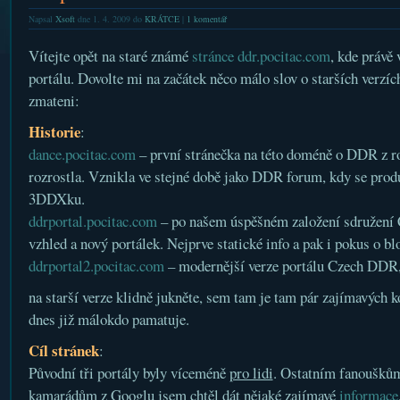
Napsal
Xsoft
dne 1. 4. 2009 do
KRÁTCE
|
1 komentář
Vítejte opět na staré známé
stránce
ddr.pocitac.com
, kde právě
portálu. Dovolte mi na začátek něco málo slov o starších verzí
zmateni:
Historie
:
dance.pocitac.com
– první stránečka na této doméně o DDR z ro
rozrostla. Vznikla ve stejné době jako DDR forum, kdy se prod
3DDXku.
ddrportal.pocitac.com
– po našem úspěšném založení sdružení 
vzhled a nový portálek. Nejprve statické info a pak i pokus o bl
ddrportal2.pocitac.com
– modernější verze portálu Czech DDR, 
na starší verze klidně jukněte, sem tam je tam pár zajímavých ko
dnes již málokdo pamatuje.
Cíl stránek
:
Původní tři portály byly víceméně
pro lidi
. Ostatním fanouškům
kamarádům z Googlu jsem chtěl dát nějaké zajímavé
informace