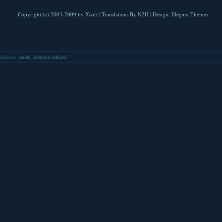
Copyright (c) 2003-2009 by
Xsoft
| Translation:
By N2H
| Design:
Elegant Themes
| Pla
Inzerce
: (
prodej zpětných odkazů
)