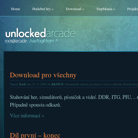
Home
Hudební hry
»
Download
»
StepMania
»
Projekt
Download pro všechny
Napsal
Xsoft
dne 23. 4. 2009 do
KRÁTCE
|
Komentáře nejsou povolené
u textu s názvem Download p
Stahování her, simulátorů, písniček a videí. DDR, ITG, PIU, .
Případně spousta odkazů.
Více informací »
Díl první – konec