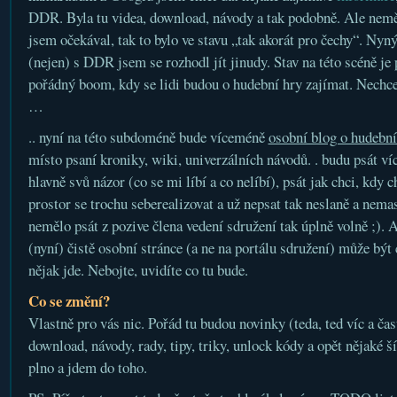
DDR. Byla tu videa, download, návody a tak podobně. Ale neměl
jsem očekával, tak to bylo ve stavu „tak akorát pro čechy“. Nyný
(nejen) s DDR jsem se rozhodl jít jinudy. Stav na této scéně je 
pořádný boom, kdy se lidi budou o hudební hry zajímat. Nechce
…
.. nyní na této subdoméně bude víceméně
osobní blog o hudební
místo psaní kroniky, wiki, univerzálních návodů. . budu psát ví
hlavně svů názor (co se mi líbí a co nelíbí), psát jak chci, kdy 
prostor se trochu seberealizovat a už nepsat tak neslaně a nema
nemělo psát z pozive člena vedení sdružení tak úplně volně ;). 
(nyní) čistě osobní stránce (a ne na portálu sdružení) může být c
nějak jde. Nebojte, uvidíte co tu bude.
Co se změní?
Vlastně pro vás nic. Pořád tu budou novinky (teda, ted víc a čas
download, návody, rady, tipy, triky, unlock kódy a opět nějaké 
plno a jdem do toho.