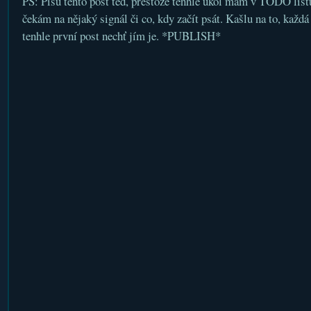
PS: Píšu tento post ted, přestože tenhle úkol mám v TODO listu
čekám na nějaký signál či co, kdy začít psát. Kašlu na to, každ
tenhle první post nechť jím je. *PUBLISH*