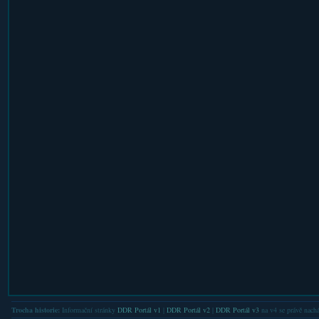
Trocha historie:
Informační stránky
DDR Portál v1
|
DDR Portál v2
|
DDR Portál v3
na v4 se právě nachá