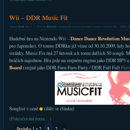
Wii – DDR Music Fit
Napsal
Xsoft
dne 2. 2. 2010 do
Konzole
|
Komentáře nejsou povolené
u textu s názvem Wii – DDR Mu
Dance Dance Revolution Musi
Hudební hra na Nintendo Wii –
pro Japonsko). O tomto DDRku již víme od 30.10.2009, kdy ho
stránky. Music Fix má 27 hitovek a k tomu dalších 50 songů. Mů
hráčích najednou. Hra jede na stejném enginu jako DDR HP3 a 
Board
(stejně jako DDR Furu Furu Party / DDR Full Full
Part
Songlist v ceně
(dále ve článku)
(Pokračování textu…)
1
Stránka 1 z 2
2
»