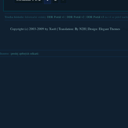
Trocha historie:
Informační stránky
DDR Portál v1
|
DDR Portál v2
|
DDR Portál v3
na v4 se právě nachá
Copyright (c) 2003-2009 by
Xsoft
| Translation:
By N2H
| Design:
Elegant Themes
| Pla
Inzerce
: (
prodej zpětných odkazů
)