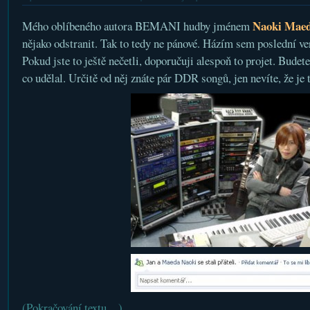
Naoki Mae
Mého oblíbeného autora BEMANI hudby jménem
nějako odstranit. Tak to tedy ne pánové. Házím sem poslední ver
Pokud jste to ještě nečetli, doporučuji alespoň to projet. Bude
co udělal. Určitě od něj znáte pár DDR songů, jen nevíte, že je 
(Pokračování textu…)