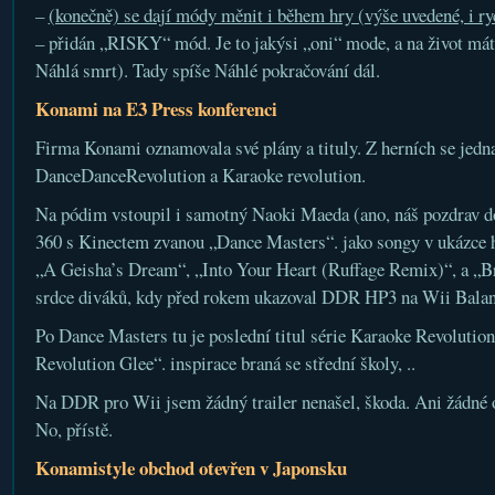
–
(konečně) se dají módy měnit i během hry (výše uvedené, i ry
– přidán „RISKY“ mód. Je to jakýsi „oni“ mode, a na život máte
Náhlá smrt). Tady spíše Náhlé pokračování dál.
Konami na E3 Press konferenci
Firma Konami oznamovala své plány a tituly. Z herních se jedna
DanceDanceRevolution a Karaoke revolution.
Na pódim vstoupil i samotný Naoki Maeda (ano, náš pozdrav do
360 s Kinectem zvanou „Dance Masters“. jako songy v ukázce h
„A Geisha’s Dream“, „Into Your Heart (Ruffage Remix)“, a „Br
srdce diváků, kdy před rokem ukazoval DDR HP3 na Wii Balan
Po Dance Masters tu je poslední titul série Karaoke Revolutio
Revolution Glee“. inspirace braná se střední školy, ..
Na DDR pro Wii jsem žádný trailer nenašel, škoda. Ani žádné
No, přístě.
Konamistyle obchod otevřen v Japonsku