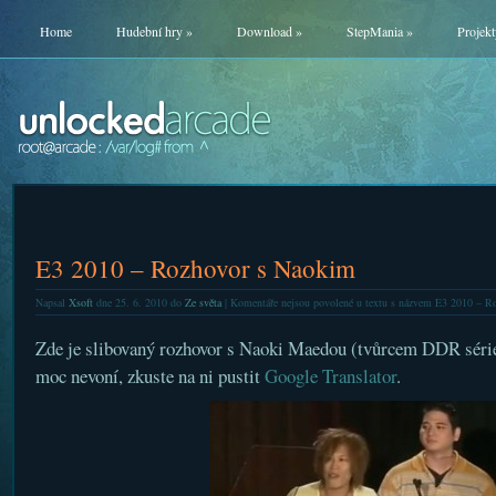
Home
Hudební hry
»
Download
»
StepMania
»
Projekt
E3 2010 – Rozhovor s Naokim
Napsal
Xsoft
dne 25. 6. 2010 do
Ze světa
|
Komentáře nejsou povolené
u textu s názvem E3 2010 – R
Zde je slibovaný rozhovor s Naoki Maedou (tvůrcem DDR série
moc nevoní, zkuste na ni pustit
Google Translator
.