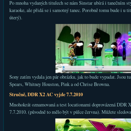
Po mnoha vydaných titulech se nám Sinstar ubírá i tanečním st
karaoke, ale přidá se i samotný tanec. Porobně tomu bude i u ti
úterý).
Sony zatím vydala jen pár obrázku, jak to bude vypadat. Jsou tu
Spears, Whitney Houston, Pink a od Chrise Browna.
Stručně, DDR X2 AC vyjde 7.7.2010
Mnohokrát oznamovaná a test locationami doprovázená DDR X2
7.7.2010. (původně to mělo být v půlce června). Můžete sledov