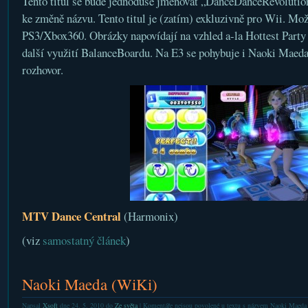
Tento titul se bude jednoduše jmenovat „DanceDanceRevolution“
ke změně názvu. Tento titul je (zatím) exkluzivně pro Wii. Mož
PS3/Xbox360. Obrázky napovídají na vzhled a-la Hottest Party
další využití BalanceBoardu. Na E3 se pohybuje i Naoki Maeda
rozhovor.
MTV Dance Central
(Harmonix)
(viz
samostatný článek
)
Naoki Maeda (WiKi)
Napsal
Xsoft
dne 24. 5. 2010 do
Ze světa
|
Komentáře nejsou povolené
u textu s názvem Naoki Maeda