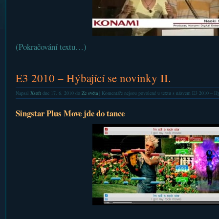
(Pokračování textu…)
E3 2010 – Hýbající se novinky II.
Napsal
Xsoft
dne 17. 6. 2010 do
Ze světa
|
Komentáře nejsou povolené
u textu s názvem E3 2010 – Hýb
Singstar Plus Move jde do tance