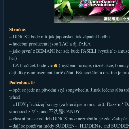
Stručně
:
– DDR X2 bude mít jak japonskou tak západní hudbu
– hudební producenti jsou TAG a dj.TAKA
– jako první z BEMANI her zde bude PASELI (využití e-amusem
her)
– EA hračiček bude víc
(myšleno turnaje, různé akce, bonusy,
dají díky e-amusement kartě dělat. Být sociální a on-line je pr
Podrobnosti
:
– opět se jede na původní styl songwheelu. Jinak řečeno alba toč
wheel.
– z IIDX přicházejí songy (za které jsem moc rád): Dazzlin‘ D
smooooch･∀･, and 不沈艦CANDY
– vlastní hra se od dob DDR X moc nezměnila, je zde však pár 
– dají se používat módy SUDDEN+, HIDDEN+, and SUDDE