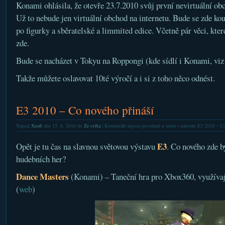
Konami ohlásila, že otevře 23.7.2010 svůj první nevirtuální ob
Už to nebude jen virtuální obchod na internetu. Bude se zde k
po figurky a sběratelské a limmited edice. Včetně pár věci, kte
zde.
Bude se nacházet v Tokyu na Roppongi (kde sídlí i Konami, vi
Takže můžete oslavovat 10té výročí a i si z toho něco odnést.
E3 2010 – Co nového přináší
Napsal
Xsoft
dne 15. 6. 2010 do
Ze světa
|
Komentáře nejsou povolené
u textu s názvem E3 2010 – Co
E3
Opět je tu čas na slavnou světovou výstavu
. Co nového zde b
hudebních her?
Dance Masters
(Konami) – Taneční hra pro Xbox360, využíva
(
web
)