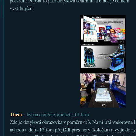
potvrdit. Popsat to jako dotyková beatmnia a 6 not je celkem
vystihující.
Theia
–
hypaa.com/en/products_01.htm
Zde je dotyková obrazovka v poměru 4:3. Na ní lítá vodorovná l
nahodu a dolu. Přitom přejíždí přes noty (kolečka) a vy je do r