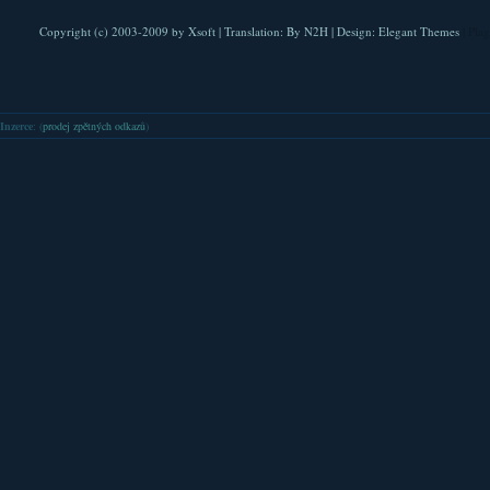
Copyright (c) 2003-2009 by
Xsoft
| Translation:
By N2H
| Design:
Elegant Themes
| Pla
Inzerce
: (
prodej zpětných odkazů
)