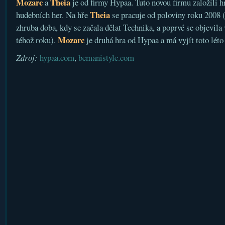
Mozarc
Theia
a
je od firmy Hypaa. Tuto novou firmu založili h
Theia
hudebních her. Na hře
se pracuje od poloviny roku 2008 (
zhruba doba, kdy se začala dělat Technika, a poprvé se objevila
Mozarc
téhož roku).
je druhá hra od Hypaa a má vyjít toto léto
Zdroj:
hypaa.com
,
bemanistyle.com