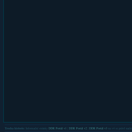
Trocha historie:
Informační stránky
DDR Portál v1
|
DDR Portál v2
|
DDR Portál v3
na v4 se právě nachá