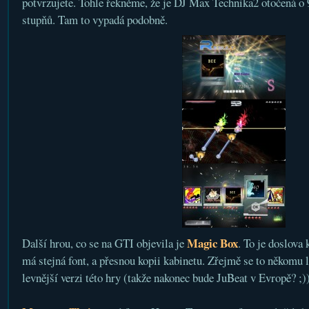
potvrzujete. Tohle řekněme, že je DJ Max Technika2 otočená o 
stupňů. Tam to vypadá podobně.
Magic Box
Další hrou, co se na GTI objevila je
. To je doslova
má stejná font, a přesnou kopii kabinetu. Zřejmě se to někomu lí
levnější verzi této hry (takže nakonec bude JuBeat v Evropě? ;)