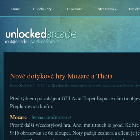
Home
Hudební hry
»
Download
»
StepMania
»
Projekt
Nové dotykové hry Mozarc a Theia
Napsal
Xsoft
dne 11. 5. 2010 do
Ze světa
|
Komentáře nejsou povolené
u textu s názvem Nové dotykov
Před týdnem po zahájení GTI Asia Taipei Expu se nám tu objevi
Přejdu rovnou k ním:
Mozarc
–
hypaa.com/mozarc/
Prostě další vícedotyková hra. Ano, multitouch is good. Ke hře
9:16 obrazovku se 6ti sloupci. Noty padají zeshora a cílem je je