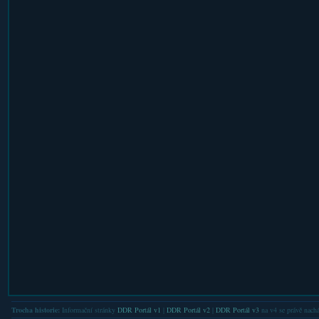
Trocha historie:
Informační stránky
DDR Portál v1
|
DDR Portál v2
|
DDR Portál v3
na v4 se právě nachá