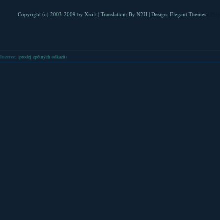
Copyright (c) 2003-2009 by
Xsoft
| Translation:
By N2H
| Design:
Elegant Themes
| Pla
Inzerce
: (
prodej zpětných odkazů
)