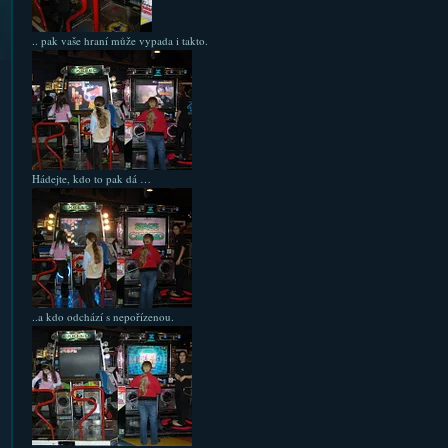
.. pak vaše hraní může vypada i takto.
Hádejte, kdo to pak dá …
..a kdo odchází s nepořízenou.