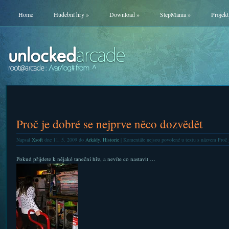
Home
Hudební hry
»
Download
»
StepMania
»
Projekt
Proč je dobré se nejprve něco dozvědět
Napsal
Xsoft
dne 11. 5. 2009 do
Arkády
,
Historie
|
Komentáře nejsou povolené
u textu s názvem Proč j
Pokud přijdete k nějaké taneční hře, a nevíte co nastavit …