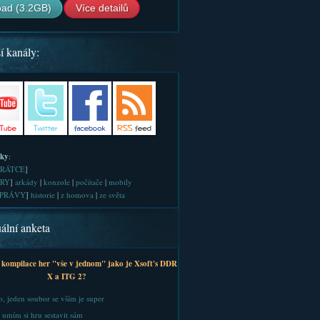
ad (3.2GB)
Více detailů
í kanály:
iky
:
RÁTCE
]
RY
]
arkády
|
konzole
|
počítače
|
mobily
PRÁVY
]
historie
|
z homova
|
ze světa
ální anketa
 kompilace her "vše v jednom" jako je Xsoft's DDR
X a ITG 2?
, jeden soubor se vším je super
 umím si hru sestavit sám