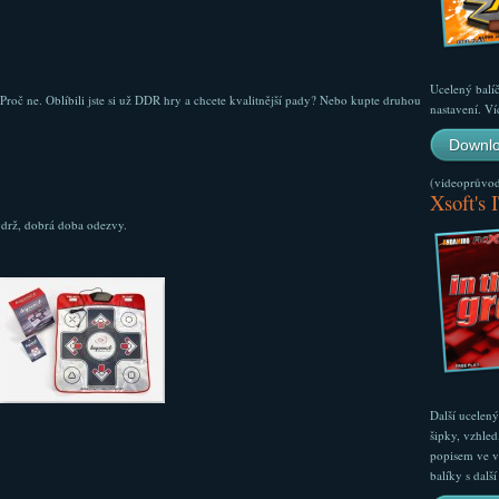
Ucelený balí
? Proč ne. Oblíbili jste si už DDR hry a chcete kvalitnější pady? Nebo kupte druhou
nastavení. Ví
Downlo
(videoprůvodc
Xsoft's 
drž, dobrá doba odezvy.
Další ucelen
šipky, vzhled
popisem ve v
balíky s dal