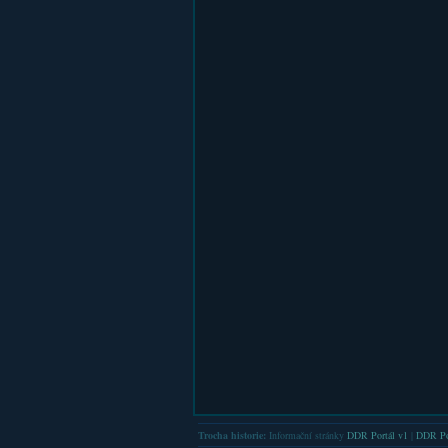
Trocha historie:
Informační stránky
DDR Portál v1
|
DDR Po