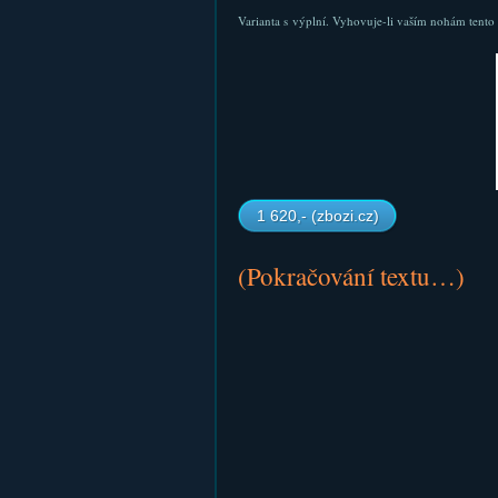
Varianta s výplní. Vyhovuje-li vaším nohám tento t
1 620,- (zbozi.cz)
(Pokračování textu…)