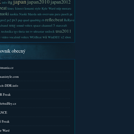
x
japan
japan2010
japan2012
itg
info
beat
kinect
kinec
konami style
Kyle Ward
mlp
mozarc
naoki
naokia
Naoki Maeda
nds
overvans
para
paseli
pc
reflecbeat
ps3
ReRave
pro2
ps2
psp
quad
quad4itg
rb
kband
song
space channel 5
sound voltex
starcraft
a
usa2011
technika
tgs
tnt
unlock
theia
tv
ultrastar
wii
e
video
vocaloid
voltex
WGiBeat
WinDEU
x2
xbox
kovník obecný
tmania.cz
anistyle.com
ch-DDR.info
R Freak
ebniHry.cz
ANCE
 Freak
e Ward