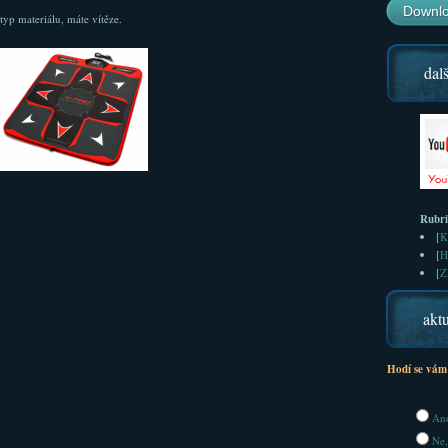
Downlo
yp materiálu, máte vítěze.
dalš
Rubr
[
K
[
H
[
Z
aktu
Hodí se vám
Ano
Ne,