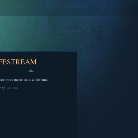
IFESTREAM
are no events to show at this time.
d by
Lifestream
.