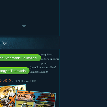
inky:
(doplňte a
do Stepmanie ke stažení
rozšiřte si sbírku
písní)
(ponifikovaná rozšíření
ngy a Trotmania
vzhledu a hudby)
 DDR X
(1.3.2011 - ver 1.01)