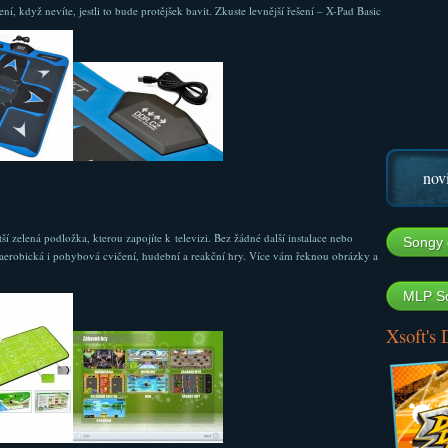
ní, když nevíte, jestli to bude protějšek bavit. Zkuste levnější řešení – X-Pad Basic
nov
zelená podložka, kterou zapojíte k televizi. Bez žádné další instalace nebo
Songy 
 aerobická i pohybová cvičení, hudební a reakční hry. Více vám řeknou obrázky a
MLP So
Xsoft's