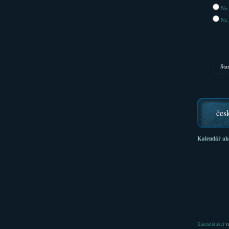
Ne,
Ne,
Sta
čes
Kalendář ak
Kalendář akcí
ve