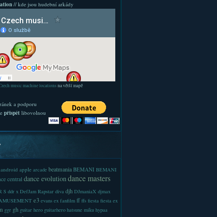
ation
// kde jsou hudební arkády
Czech music machine locations
na větší mapě
ránek a podporu
te
přispět
libovolnou
y
beatmania
android
apple
BEMANI
arcade
BEMANI
dance masters
dance evolution
ce central
djh
 S
ddr x
DefJam Rapstar
diva
DJmaniaX
djmax
e3
ff
-AMUSEMENT
evans
ex
fanfilm
ffs
fiesta
fiesta ex
m
gh
ggr
guitar hero
guitarhero
hatsune miku
hypaa