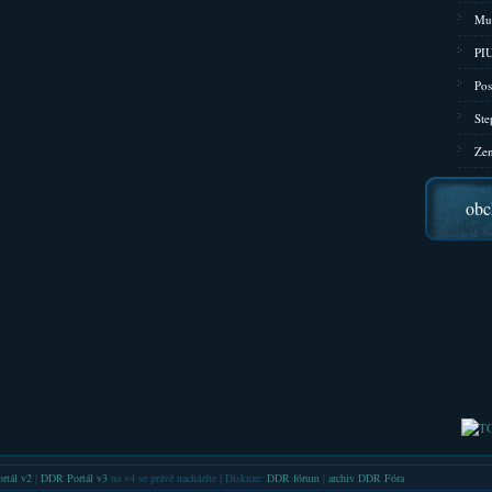
Mu
PIU
Pos
Ste
Zen
obc
rtál v2
|
DDR Portál v3
na v4 se právě nacházíte | Diskuze:
DDR fórum
|
archiv DDR Fóra