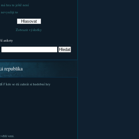
 má hra tu ještě není
 nevyužiji to
Zobrazit výsledky
rší ankety
ká republika
cí
// kde se dá zahrát si hudební hry
 větší verzi.