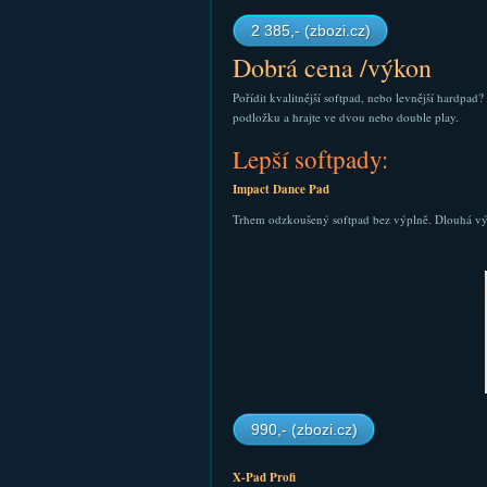
2 385,- (zbozi.cz)
Dobrá cena /výkon
Pořídit kvalitnější softpad, nebo levnější hardpad
podložku a hrajte ve dvou nebo double play.
Lepší softpady:
Impact Dance Pad
Trhem odzkoušený softpad bez výplně. Dlouhá vý
990,- (zbozi.cz)
X-Pad Profi