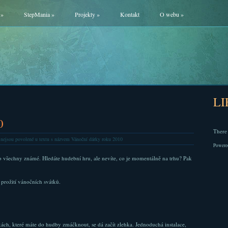
»
StepMania
»
Projekty
»
Kontakt
O webu
»
L
0
There 
nejsou povolené
u textu s názvem Vánoční dárky roku 2010
Powere
 všechny známé. Hledáte hudební hru, ale nevíte, co je momentálně na trhu? Pak
 prožití vánočních svátků.
kách, které máte do hudby zmáčknout, se dá začít zlehka. Jednoduchá instalace,