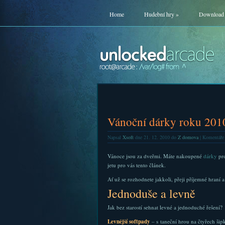
Home
Hudební hry
»
Download
Vánoční dárky roku 201
Napsal
Xsoft
dne 21. 12. 2010 do
Z domova
|
Komentáře 
Vánoce jsou za dveřmi. Máte nakoupené
dárky
pro
jetu pro vás tento článek.
Ať už se rozhodnete jakkoli, přeji příjemné hraní a
Jednoduše a levně
Jak bez starostí sehnat levné a jednoduché řešení?
Levnější softpady
– s taneční hrou na čtyřech šip