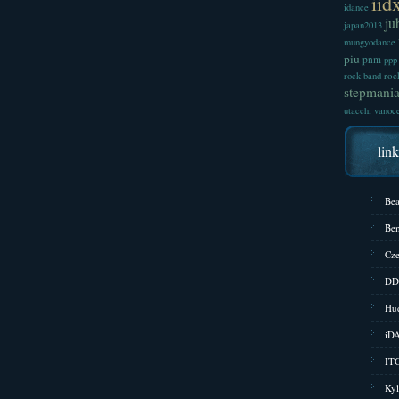
iid
idance
ju
japan2013
mungyodance
piu
pnm
ppp
roc
rock band
stepmani
utacchi
vanoc
lin
Bea
Bem
Cze
DD
Hud
iD
ITG
Kyl