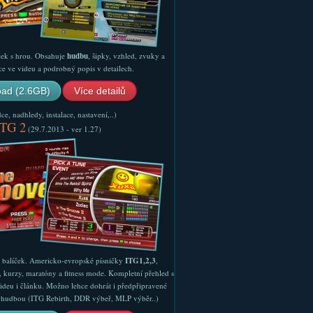
ček s hrou. Obsahuje
hudbu
, šipky, vzhled, zvuky a
ce ve videu a podrobný popis v detailech.
ad (2.6GB)
Více detailů
e, nadhledy, instalace, nastavení,..)
ITG 2
(29.7.2013 - ver 1.27)
ý balíček. Americko-evropské písničky
ITG1,2,3
,
, kurzy, maratóny a fitness mode. Kompletní přehled s
ideu i článku. Možno lehce dohrát i předpřipravené
ší hudbou (ITG Rebirth, DDR výbeř, MLP výběr..)