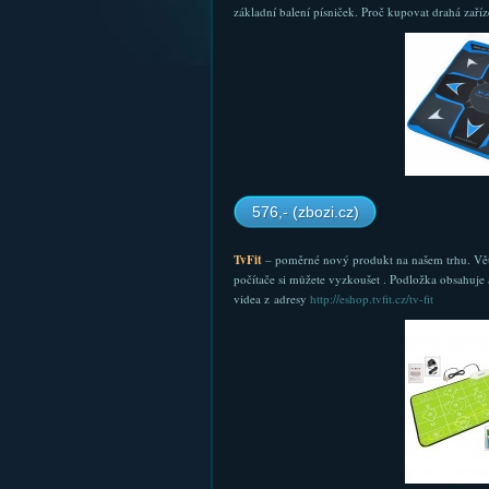
základní balení písniček. Proč kupovat drahá zaříze
576,- (zbozi.cz)
TvFit
– poměrné nový produkt na našem trhu. Větší 
počítače si můžete vyzkoušet . Podložka obsahuje
videa z adresy
http://eshop.tvfit.cz/tv-fit