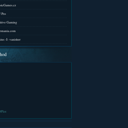
sicGames.cz
 Pro
itive Gaming
pmania.com
ius -I- vanisher
hod