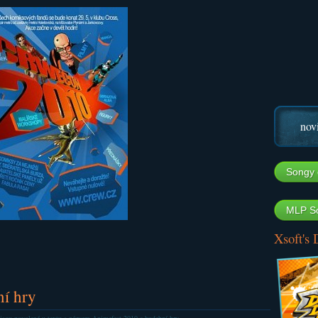
nov
Songy 
MLP So
Xsoft's
í hry