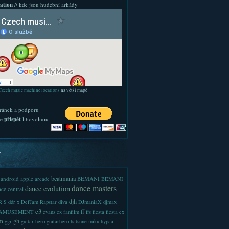
ation
// kde jsou hudební arkády
Czech music machine locations
na větší mapě
ránek a podporu
te
přispět
libovolnou
y
beatmania
android
apple
BEMANI
arcade
BEMANI
dance masters
dance evolution
ce central
djh
 S
ddr x
DefJam Rapstar
diva
DJmaniaX
djmax
e3
ff
-AMUSEMENT
evans
ex
fanfilm
ffs
fiesta
fiesta ex
m
gh
ggr
guitar hero
guitarhero
hatsune miku
hypaa