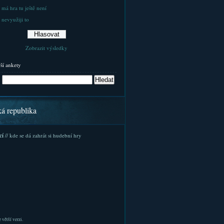
 má hra tu ještě není
 nevyužiji to
Zobrazit výsledky
rší ankety
ká republika
cí
// kde se dá zahrát si hudební hry
 větší verzi.