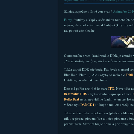
Napsal
Xsoft
dne 6. 5. 2010 do
Z domova
|
Komentáře ne
Již zítra započne v Brně con zvaný
Animefest 201
Filmy
, fanfilmy a klípky s tématikou hudebních he
nejsou, ale snad se tam nějaká objeví (když by neb
ne, pokud zde hledáte.
O hudebních hrách, konkrétně o DDR, je zmínka
„Sál B. Bakaly, malý – pátek a sobota: volné hra
Takže aspoň DDR zde bude. Ráb bych si trsnul so
Blue Rain, Pluto.. ). Ale i kdyby to mělo být
DDR
Uvidíme, co zde nakonec bude.
Kdo má pořád hrát 4-6 let staré
ITG
. Nové věci n
Beatmanie IIDX
a kytaro-bubno-zpívajících her.
ReflecBeat
tu asi neuvidíme (zatím je jen test loka
v Brně byl
iDANCE 1
), i když s tím letos raději ne
Takže nohám zdar, a pokud vás (předem ohlášený) 
trik s registrací předem (jde to i den předem) a bu
prázdninách. Mezitím hrajte doma a připravujte se n