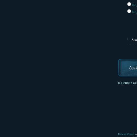
Ne,
Ne,
Sta
čes
Kalendář ak
Kalendář akcí
ve