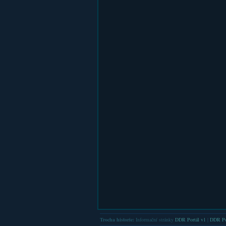
Trocha historie:
Informační stránky
DDR Portál v1
|
DDR Po