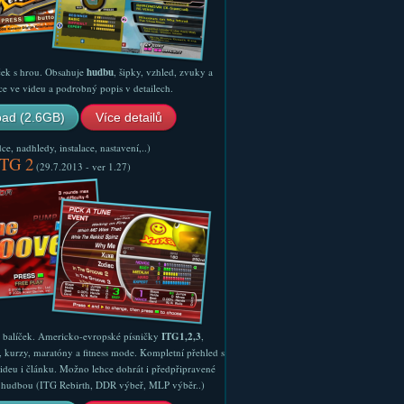
ček s hrou. Obsahuje
hudbu
, šipky, vzhled, zvuky a
ce ve videu a podrobný popis v detailech.
ad (2.6GB)
Více detailů
e, nadhledy, instalace, nastavení,..)
ITG 2
(29.7.2013 - ver 1.27)
ý balíček. Americko-evropské písničky
ITG1,2,3
,
, kurzy, maratóny a fitness mode. Kompletní přehled s
ideu i článku. Možno lehce dohrát i předpřipravené
ší hudbou (ITG Rebirth, DDR výbeř, MLP výběr..)