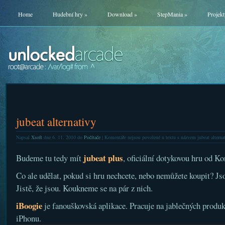
Home
Hudební hry
»
Download
»
StepMania
»
Projekt
jubeat alternativy
Napsal
Xsoft
dne 6. 11. 2010 do
Počítače
|
Komentáře nejsou povolené
u textu s názvem jubeat alterna
jubeat plus
Budeme tu tedy mít
, oficiální dotykovou hru od K
Co ale udělat, pokud si hru nechcete, nebo nemůžete koupit? Jso
Jistě, že jsou. Koukneme se na pár z nich.
iBoogie
je fanouškovská aplikace. Pracuje na jablečných produk
iPhonu.