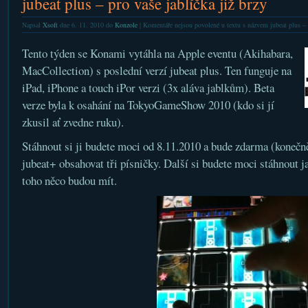
jubeat plus – pro vaše jablíčka již brzy
Napsal
Xsoft
dne 6. 11. 2010 do
Konzole
|
Komentáře nejsou povolené
u textu s názvem jubeat plus – p
Tento týden se Konami vytáhla na Apple eventu (Akihabara,
MacCollection) s poslední verzí jubeat plus. Ten funguje na
iPad, iPhone a touch iPor verzi (3x aláva jablkům). Beta
verze byla k osahání na TokyoGameShow 2010 (kdo si jí
zkusil ať zvedne ruku).
Stáhnout si ji budete moci od 8.11.2010 a bude zdarma (konečn
jubeat+ obsahovat tři písničky. Další si budete moci stáhnout j
toho něco budou mít.