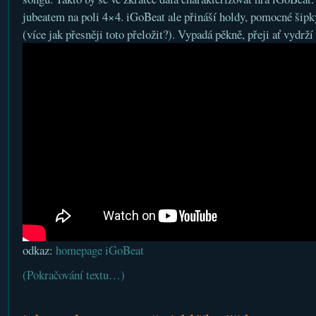
jubeatem na poli 4×4. iGoBeat ale přináší holdy, pomocné šipk
(více jak přesněji toto přeložit?). Vypadá pěkně, přeji ať vydrž
odkaz:
homepage iGoBeat
(Pokračování textu…)