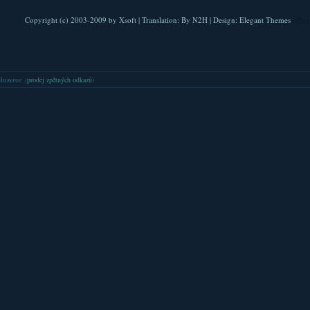
Copyright (c) 2003-2009 by
Xsoft
| Translation:
By N2H
| Design:
Elegant Themes
| Pla
Inzerce
: (
prodej zpětných odkazů
)