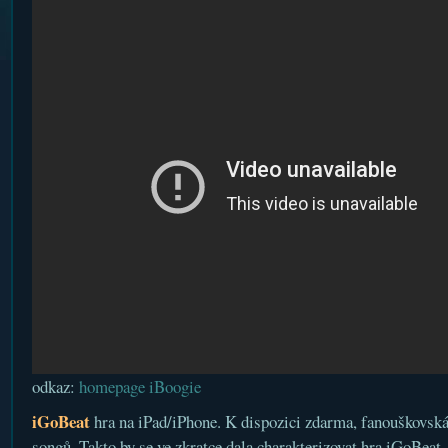
odkaz:
homepage iBoogie
iGoBeat
hra na iPad/iPhone. K dispozici zdarma, fanouškovská
songů. Takto by se ve zkratce dala charakterizovat hra iGoBeat.