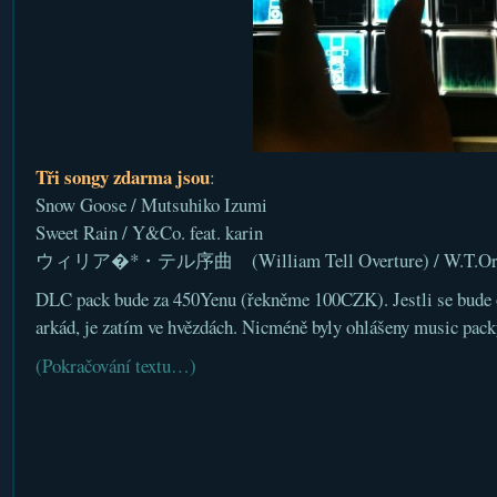
Tři songy zdarma jsou
:
Snow Goose / Mutsuhiko Izumi
Sweet Rain / Y&Co. feat. karin
ウィリア�*・テル序曲 (William Tell Overture) / W.T.Orc
DLC pack bude za 450Yenu (řekněme 100CZK). Jestli se bude o
arkád, je zatím ve hvězdách. Nicméně byly ohlášeny music packy
(Pokračování textu…)