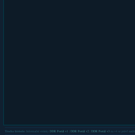
Trocha historie:
Informační stránky
DDR Portál v1
|
DDR Portál v2
|
DDR Portál v3
na v4 se právě nachá