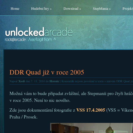
Home
Hudební hry
»
Download
»
StepMania
»
Projekt
DDR Quad již v roce 2005
Napsal
Xsoft
dne 7. 11. 2010 do
Historie
|
Komentáře nejsou povolené
u textu s názvem DDR Quad již
Možná vám to bude připadat zvláštní, ale Stepmanii pro čtyři hráče
v roce 2005. Není to nic nového.
VSS 17.4.2005
Zde jsou dokumentární fotografie z
(VSS = Víkend
Praha / Prosek.