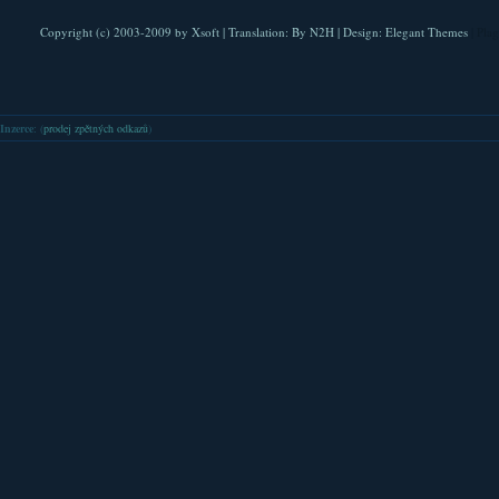
Copyright (c) 2003-2009 by
Xsoft
| Translation:
By N2H
| Design:
Elegant Themes
| Pla
Inzerce
: (
prodej zpětných odkazů
)