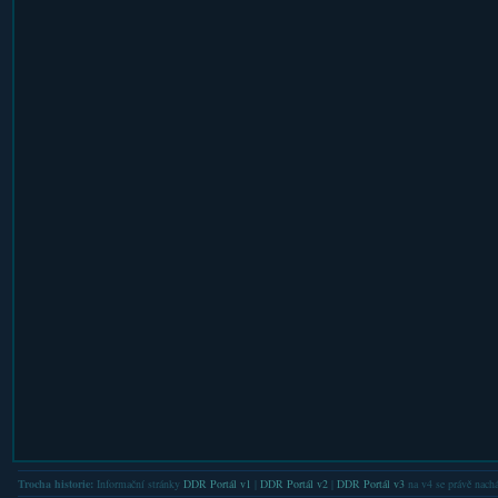
Trocha historie:
Informační stránky
DDR Portál v1
|
DDR Portál v2
|
DDR Portál v3
na v4 se právě nachá