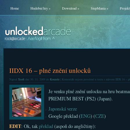
Home
Hudební hry
»
Download
»
StepMania
»
Projekt
IIDX 16 – plné znění unlocků
Napsal
Xsoft
dne 30. 11. 2009 do
Konzole
|
Komentáře nejsou povolené
u textu s názvem IIDX 16 – pl
Je venku plné znění unlocku na hru bea
PREMIUM BEST (PS2) (Japan).
Japonská verze
Google překlad (
ENG
) (
CZE
)
EDIT
: Ok, tak
překlad
(aspoň do angličtiny):