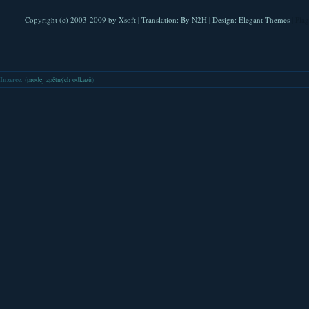
Copyright (c) 2003-2009 by
Xsoft
| Translation:
By N2H
| Design:
Elegant Themes
| Pla
Inzerce
: (
prodej zpětných odkazů
)