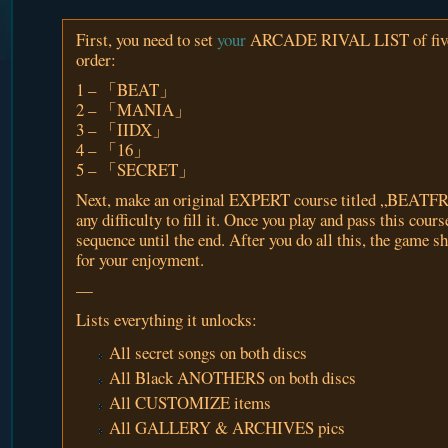
First, you need to set
your
ARCADE RIVAL LIST of five 
order:
1 – 「BEAT」
2 – 「MANIA」
3 – 「IIDX」
4 – 「16」
5 – 「SECRET」
Next, make an original EXPERT course titled „BEATFR
any difficulty to fill it. Once you play and pass this cours
sequence until the end. After you do all this, the game s
for your enjoyment.
—
Lists everything it unlocks:
All secret songs on both discs
All Black ANOTHERS on both discs
All CUSTOMIZE items
All GALLERY & ARCHIVES pics