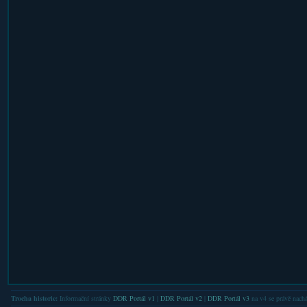
Trocha historie:
Informační stránky
DDR Portál v1
|
DDR Portál v2
|
DDR Portál v3
na v4 se právě nachá