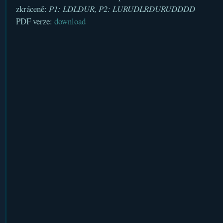
zkráceně:
P1: LDLDUR, P2: LURUDLRDURUDDDD
PDF verze:
download