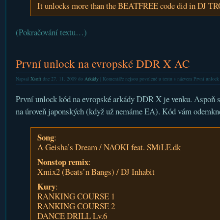
It unlocks more than the BEATFREE code did in DJ 
(Pokračování textu…)
První unlock na evropské DDR X AC
Napsal
Xsoft
dne 27. 11. 2009 do
Arkády
|
Komentáře nejsou povolené
u textu s názvem První unloc
První unlock kód na evropské arkády DDR X je venku. Aspoň s
na úroveň japonských (když už nemáme EA). Kód vám odemkn
Song
:
A Geisha’s Dream / NAOKI feat. SMiLE.dk
Nonstop remix
:
Xmix2 (Beats’n Bangs) / DJ Inhabit
Kury
:
RANKING COURSE 1
RANKING COURSE 2
DANCE DRILL Lv.6